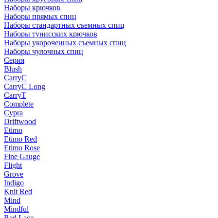
Наборы крючков
Наборы прямых спиц
Наборы стандартных съемных спиц
Наборы тунисских крючков
Наборы укороченных съемных спиц
Наборы чулочных спиц
Серия
Blush
CarryC
CarryC Long
CarryT
Complete
Cypra
Driftwood
Etimo
Etimo Red
Etimo Rose
Fine Gauge
Flight
Grove
Indigo
Knit Red
Mind
Mindful
Red Lace