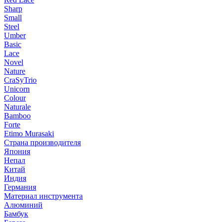
Sharp
Small
Steel
Umber
Basic
Lace
Novel
Nature
CraSyTrio
Unicorn
Colour
Naturale
Bamboo
Forte
Etimo Murasaki
Страна производителя
Япония
Непал
Китай
Индия
Германия
Материал инструмента
Алюминий
Бамбук