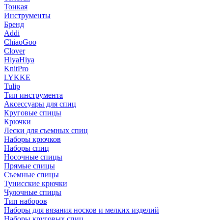
Тонкая
Инструменты
Бренд
Addi
ChiaoGoo
Clover
HiyaHiya
KnitPro
LYKKE
Tulip
Тип инструмента
Аксессуары для спиц
Круговые спицы
Крючки
Лески для съемных спиц
Наборы крючков
Наборы спиц
Носочные спицы
Прямые спицы
Съемные спицы
Тунисские крючки
Чулочные спицы
Тип наборов
Наборы для вязания носков и мелких изделий
Наборы круговых спиц