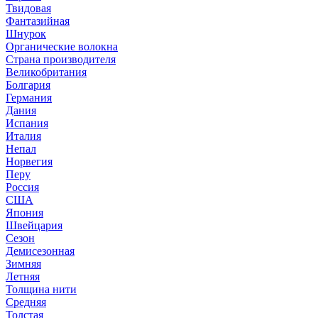
Твидовая
Фантазийная
Шнурок
Органические волокна
Страна производителя
Великобритания
Болгария
Германия
Дания
Испания
Италия
Непал
Норвегия
Перу
Россия
США
Япония
Швейцария
Сезон
Демисезонная
Зимняя
Летняя
Толщина нити
Средняя
Толстая