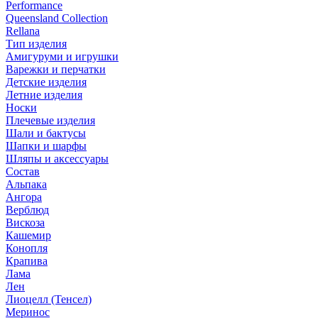
Performance
Queensland Collection
Rellana
Тип изделия
Амигуруми и игрушки
Варежки и перчатки
Детские изделия
Летние изделия
Носки
Плечевые изделия
Шали и бактусы
Шапки и шарфы
Шляпы и аксессуары
Состав
Альпака
Ангора
Верблюд
Вискоза
Кашемир
Конопля
Крапива
Лама
Лен
Лиоцелл (Тенсел)
Меринос