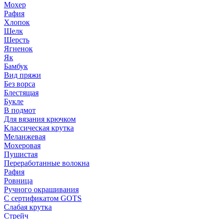
Мохер
Рафия
Хлопок
Шелк
Шерсть
Ягненок
Як
Бамбук
Вид пряжи
Без ворса
Блестящая
Букле
В подмот
Для вязания крючком
Классическая крутка
Меланжевая
Мохеровая
Пушистая
Переработанные волокна
Рафия
Ровница
Ручного окрашивания
С сертификатом GOTS
Слабая крутка
Стрейч