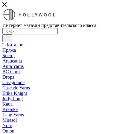
HOLLYWOOL
Интернет-магазин представительского класса
Каталог
Пряжа
Бренд
Araucania
Aura Yarns
BC Garn
Drops
Casagrande
Cascade Yarns
Erika Knight
Jody Long
Katia
Kremke
Lang Yarns
Mirasol
Noro
Onion