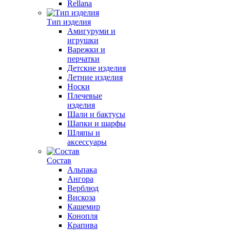
Rellana
Тип изделия
Амигуруми и
игрушки
Варежки и
перчатки
Детские изделия
Летние изделия
Носки
Плечевые
изделия
Шали и бактусы
Шапки и шарфы
Шляпы и
аксессуары
Состав
Альпака
Ангора
Верблюд
Вискоза
Кашемир
Конопля
Крапива