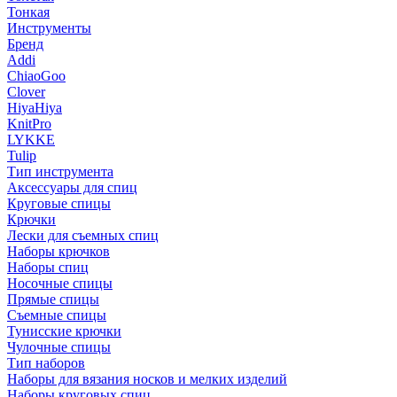
Тонкая
Инструменты
Бренд
Addi
ChiaoGoo
Clover
HiyaHiya
KnitPro
LYKKE
Tulip
Тип инструмента
Аксессуары для спиц
Круговые спицы
Крючки
Лески для съемных спиц
Наборы крючков
Наборы спиц
Носочные спицы
Прямые спицы
Съемные спицы
Тунисские крючки
Чулочные спицы
Тип наборов
Наборы для вязания носков и мелких изделий
Наборы круговых спиц