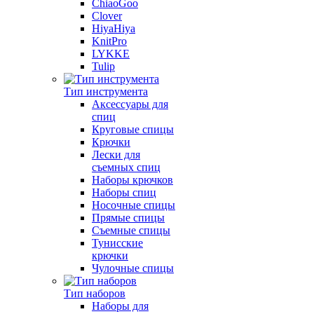
ChiaoGoo
Clover
HiyaHiya
KnitPro
LYKKE
Tulip
Тип инструмента
Аксессуары для
спиц
Круговые спицы
Крючки
Лески для
съемных спиц
Наборы крючков
Наборы спиц
Носочные спицы
Прямые спицы
Съемные спицы
Тунисские
крючки
Чулочные спицы
Тип наборов
Наборы для