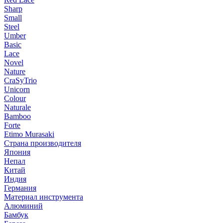
Sharp
Small
Steel
Umber
Basic
Lace
Novel
Nature
CraSyTrio
Unicorn
Colour
Naturale
Bamboo
Forte
Etimo Murasaki
Страна производителя
Япония
Непал
Китай
Индия
Германия
Материал инструмента
Алюминий
Бамбук