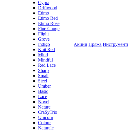
Cypra
Driftwood
Etimo
Etimo Red
Etimo Rose
Fine Gauge
Flight
Grove
Indigo
Акции
Пряжа
Инструмент
Knit Red
Mind
Mindful
Red Lace
Sharp
Small
Steel
Umber
Basic
Lace
Novel
Nature
CraSyTrio
Unicorn
Colour
Naturale