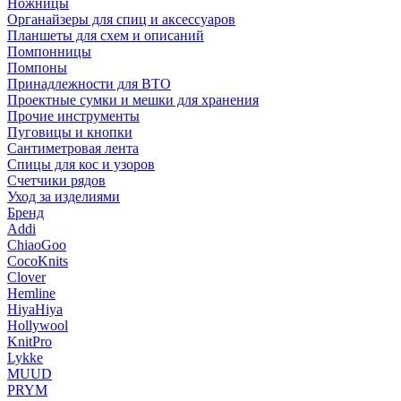
Ножницы
Органайзеры для спиц и аксессуаров
Планшеты для схем и описаний
Помпонницы
Помпоны
Принадлежности для ВТО
Проектные сумки и мешки для хранения
Прочие инструменты
Пуговицы и кнопки
Сантиметровая лента
Спицы для кос и узоров
Счетчики рядов
Уход за изделиями
Бренд
Addi
ChiaoGoo
CocoKnits
Clover
Hemline
HiyaHiya
Hollywool
KnitPro
Lykke
MUUD
PRYM