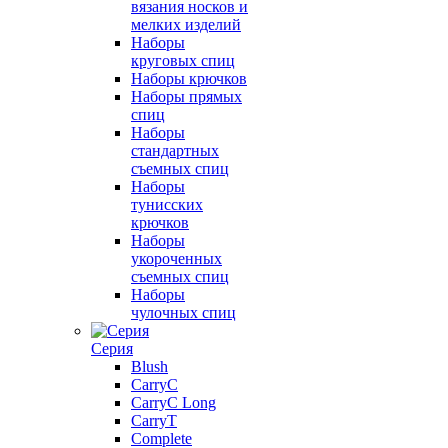
вязания носков и
мелких изделий
Наборы
круговых спиц
Наборы крючков
Наборы прямых
спиц
Наборы
стандартных
съемных спиц
Наборы
тунисских
крючков
Наборы
укороченных
съемных спиц
Наборы
чулочных спиц
Серия
Blush
CarryC
CarryC Long
CarryT
Complete