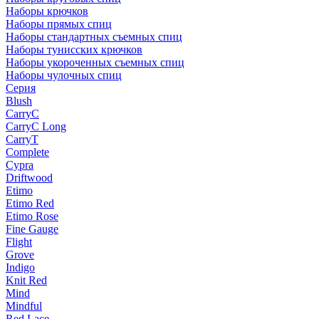
Наборы крючков
Наборы прямых спиц
Наборы стандартных съемных спиц
Наборы тунисских крючков
Наборы укороченных съемных спиц
Наборы чулочных спиц
Серия
Blush
CarryC
CarryC Long
CarryT
Complete
Cypra
Driftwood
Etimo
Etimo Red
Etimo Rose
Fine Gauge
Flight
Grove
Indigo
Knit Red
Mind
Mindful
Red Lace