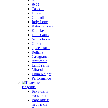
Aura
BC Garn
Cascade
Drops
Gruendl
Jody Long
Katia Concept
Kremke
Lana Gatto
Nomadnoos
Onion
Queensland
Rellana
Casagrande
Araucania
Lang Yarns
Mirasol
Erika Knight
Performance
Изделие
Бактусы и
косынки
Варежки и
перчатки