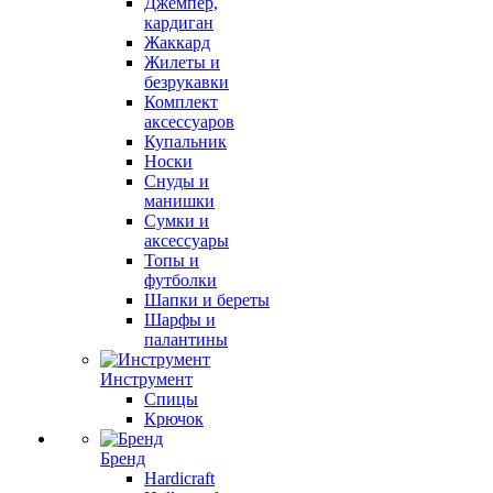
Джемпер,
кардиган
Жаккард
Жилеты и
безрукавки
Комплект
аксессуаров
Купальник
Носки
Снуды и
манишки
Сумки и
аксессуары
Топы и
футболки
Шапки и береты
Шарфы и
палантины
Инструмент
Спицы
Крючок
Бренд
Hardicraft