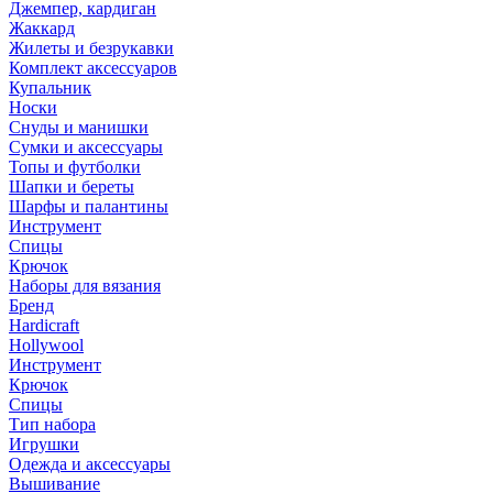
Джемпер, кардиган
Жаккард
Жилеты и безрукавки
Комплект аксессуаров
Купальник
Носки
Снуды и манишки
Сумки и аксессуары
Топы и футболки
Шапки и береты
Шарфы и палантины
Инструмент
Спицы
Крючок
Наборы для вязания
Бренд
Hardicraft
Hollywool
Инструмент
Крючок
Спицы
Тип набора
Игрушки
Одежда и аксессуары
Вышивание