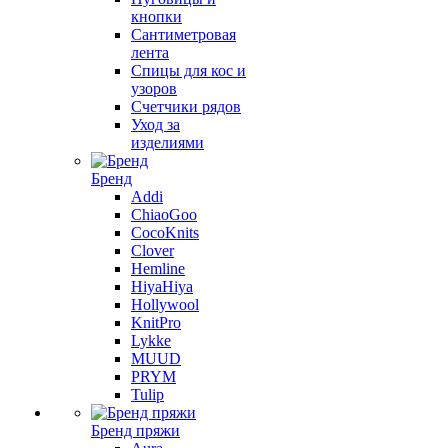
кнопки
Сантиметровая
лента
Спицы для кос и
узоров
Счетчики рядов
Уход за
изделиями
Бренд
Addi
ChiaoGoo
CocoKnits
Clover
Hemline
HiyaHiya
Hollywool
KnitPro
Lykke
MUUD
PRYM
Tulip
Бренд пряжи