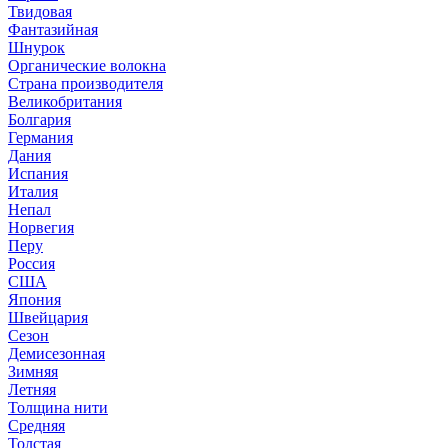
Твидовая
Фантазийная
Шнурок
Органические волокна
Страна производителя
Великобритания
Болгария
Германия
Дания
Испания
Италия
Непал
Норвегия
Перу
Россия
США
Япония
Швейцария
Сезон
Демисезонная
Зимняя
Летняя
Толщина нити
Средняя
Толстая