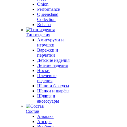
Onion
Performance
Queensland
Collection
Rellana
Тип изделия
Амигуруми и
игрушки
Варежки и
перчатки
Детские изделия
Летние изделия
Носки
Плечевые
изделия
Шали и бактусы
Шапки и шарфы
Шляпы и
аксессуары
Состав
Альпака
Ангора
Верблюд