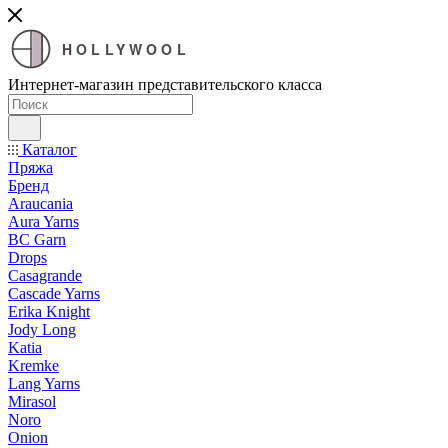
HOLLYWOOL
Интернет-магазин представительского класса
Каталог
Пряжа
Бренд
Araucania
Aura Yarns
BC Garn
Drops
Casagrande
Cascade Yarns
Erika Knight
Jody Long
Katia
Kremke
Lang Yarns
Mirasol
Noro
Onion