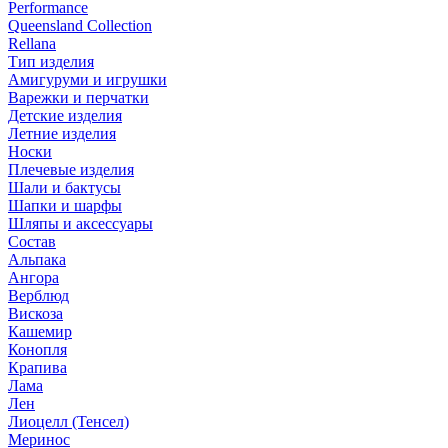
Performance
Queensland Collection
Rellana
Тип изделия
Амигуруми и игрушки
Варежки и перчатки
Детские изделия
Летние изделия
Носки
Плечевые изделия
Шали и бактусы
Шапки и шарфы
Шляпы и аксессуары
Состав
Альпака
Ангора
Верблюд
Вискоза
Кашемир
Конопля
Крапива
Лама
Лен
Лиоцелл (Тенсел)
Меринос