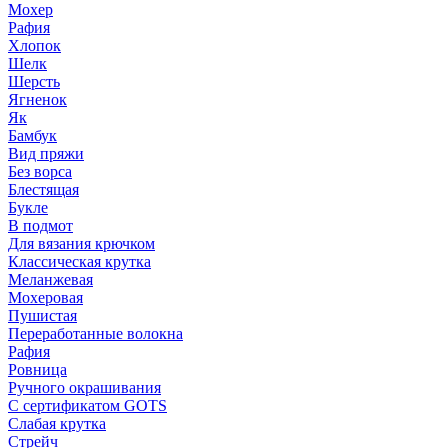
Мохер
Рафия
Хлопок
Шелк
Шерсть
Ягненок
Як
Бамбук
Вид пряжи
Без ворса
Блестящая
Букле
В подмот
Для вязания крючком
Классическая крутка
Меланжевая
Мохеровая
Пушистая
Переработанные волокна
Рафия
Ровница
Ручного окрашивания
С сертификатом GOTS
Слабая крутка
Стрейч