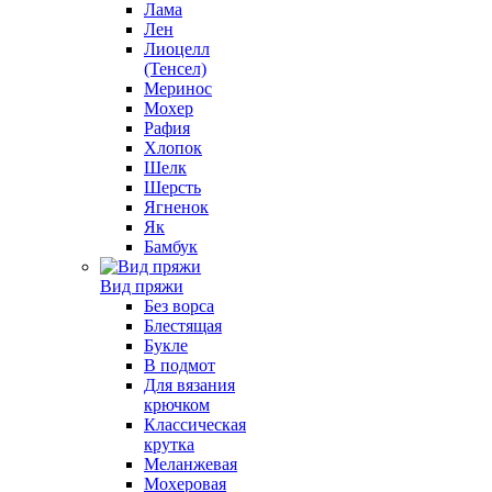
Лама
Лен
Лиоцелл
(Тенсел)
Меринос
Мохер
Рафия
Хлопок
Шелк
Шерсть
Ягненок
Як
Бамбук
Вид пряжи
Без ворса
Блестящая
Букле
В подмот
Для вязания
крючком
Классическая
крутка
Меланжевая
Мохеровая