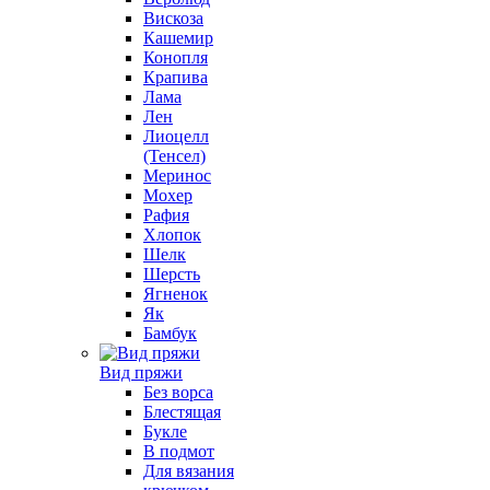
Вискоза
Кашемир
Конопля
Крапива
Лама
Лен
Лиоцелл
(Тенсел)
Меринос
Мохер
Рафия
Хлопок
Шелк
Шерсть
Ягненок
Як
Бамбук
Вид пряжи
Без ворса
Блестящая
Букле
В подмот
Для вязания