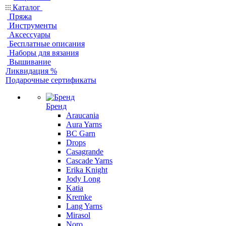
Каталог
Пряжа
Инструменты
Аксессуары
Бесплатные описания
Наборы для вязания
Вышивание
Ликвидация %
Подарочные сертификаты
Бренд
Araucania
Aura Yarns
BC Garn
Drops
Casagrande
Cascade Yarns
Erika Knight
Jody Long
Katia
Kremke
Lang Yarns
Mirasol
Noro