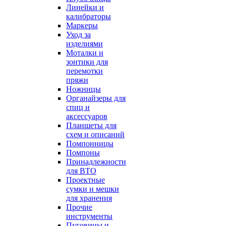
Линейки и
калибраторы
Маркеры
Уход за
изделиями
Моталки и
зонтики для
перемотки
пряжи
Ножницы
Органайзеры для
спиц и
аксессуаров
Планшеты для
схем и описаний
Помпонницы
Помпоны
Принадлежности
для ВТО
Проектные
сумки и мешки
для хранения
Прочие
инструменты
Пуговицы и