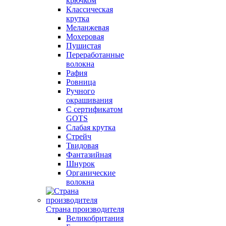
крючком
Классическая
крутка
Меланжевая
Мохеровая
Пушистая
Переработанные
волокна
Рафия
Ровница
Ручного
окрашивания
С сертификатом
GOTS
Слабая крутка
Стрейч
Твидовая
Фантазийная
Шнурок
Органические
волокна
Страна производителя
Великобритания