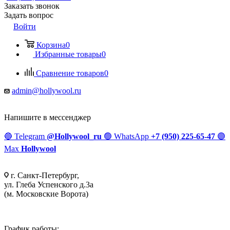
Заказать звонок
Задать вопрос
Войти
Корзина
0
Избранные товары
0
Сравнение товаров
0
admin@hollywool.ru
Напишите в мессенджер
🔵
Telegram
@Hollywool_ru
🟢
WhatsApp
+7 (950) 225-65-47
🟣
Max
Hollywool
г. Санкт-Петербург,
ул. Глеба Успенского д.3а
(м. Московские Ворота)
График работы: