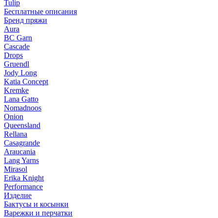
Tulip
Бесплатные описания
Бренд пряжи
Aura
BC Garn
Cascade
Drops
Gruendl
Jody Long
Katia Concept
Kremke
Lana Gatto
Nomadnoos
Onion
Queensland
Rellana
Casagrande
Araucania
Lang Yarns
Mirasol
Erika Knight
Performance
Изделие
Бактусы и косынки
Варежки и перчатки