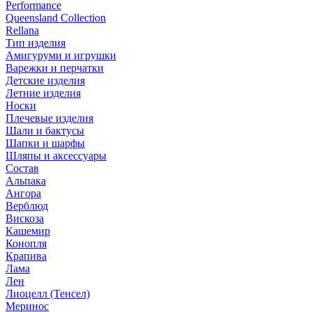
Performance
Queensland Collection
Rellana
Тип изделия
Амигуруми и игрушки
Варежки и перчатки
Детские изделия
Летние изделия
Носки
Плечевые изделия
Шали и бактусы
Шапки и шарфы
Шляпы и аксессуары
Состав
Альпака
Ангора
Верблюд
Вискоза
Кашемир
Конопля
Крапива
Лама
Лен
Лиоцелл (Тенсел)
Меринос