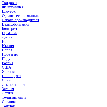
Твидовая
Фантазийная
Шнурок
Органические волокна
Страна производителя
Великобритания
Болгария
Германия
Дания
Испания
Италия
Непал
Норвегия
Перу
Россия
США
Япония
Швейцария
Сезон
Демисезонная
Зимняя
Летняя
Толщина нити
Средняя
Толстая