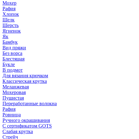
Мохер
Рафия
Хлопок
Шелк
Шерсть
Ягненок
Як
Бамбук
Вид пряжи
Без ворса
Блестящая
Букле
В подмот
Для вязания крючком
Классическая крутка
Меланжевая
Мохеровая
Пушистая
Переработанные волокна
Рафия
Ровница
Ручного окрашивания
С сертификатом GOTS
Слабая крутка
Стрейч