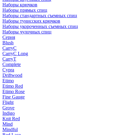
Наборы крючков
Наборы прямых спиц
Наборы стандартных съемных спиц
Наборы тунисских крючков
Наборы укороченных съемных спиц
Наборы чулочных спиц
Серия
Blush
CarryC
CarryC Long
CarryT
Complete
Cypra
Driftwood
Etimo
Etimo Red
Etimo Rose
Fine Gauge
Flight
Grove
Indigo
Knit Red
Mind
Mindful
Red Lace