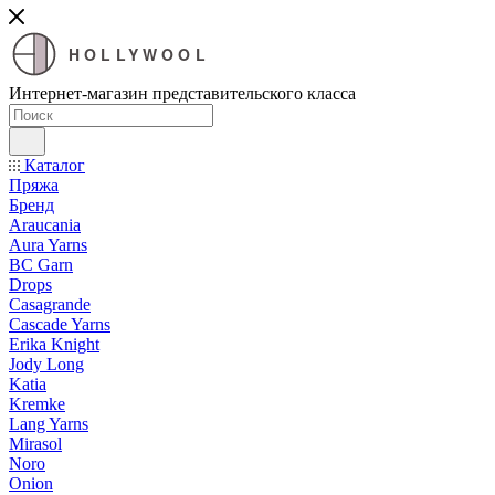
HOLLYWOOL
Интернет-магазин представительского класса
Каталог
Пряжа
Бренд
Araucania
Aura Yarns
BC Garn
Drops
Casagrande
Cascade Yarns
Erika Knight
Jody Long
Katia
Kremke
Lang Yarns
Mirasol
Noro
Onion