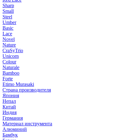
Sharp
Small
Steel
Umber
Basic
Lace
Novel
Nature
CraSyTrio
Unicorn
Colour
Naturale
Bamboo
Forte
Etimo Murasaki
Страна производителя
Япония
Непал
Китай
Индия
Германия
Материал инструмента
Алюминий
Бамбук