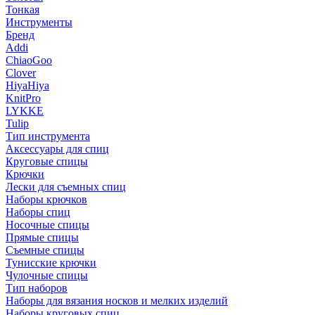
Тонкая
Инструменты
Бренд
Addi
ChiaoGoo
Clover
HiyaHiya
KnitPro
LYKKE
Tulip
Тип инструмента
Аксессуары для спиц
Круговые спицы
Крючки
Лески для съемных спиц
Наборы крючков
Наборы спиц
Носочные спицы
Прямые спицы
Съемные спицы
Тунисские крючки
Чулочные спицы
Тип наборов
Наборы для вязания носков и мелких изделий
Наборы круговых спиц