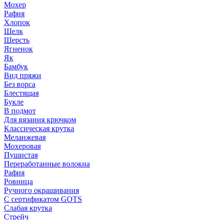
Мохер
Рафия
Хлопок
Шелк
Шерсть
Ягненок
Як
Бамбук
Вид пряжи
Без ворса
Блестящая
Букле
В подмот
Для вязания крючком
Классическая крутка
Меланжевая
Мохеровая
Пушистая
Переработанные волокна
Рафия
Ровница
Ручного окрашивания
С сертификатом GOTS
Слабая крутка
Стрейч