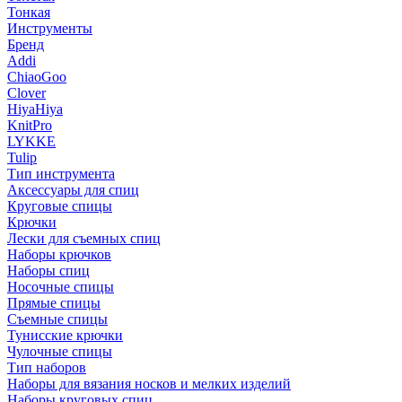
Тонкая
Инструменты
Бренд
Addi
ChiaoGoo
Clover
HiyaHiya
KnitPro
LYKKE
Tulip
Тип инструмента
Аксессуары для спиц
Круговые спицы
Крючки
Лески для съемных спиц
Наборы крючков
Наборы спиц
Носочные спицы
Прямые спицы
Съемные спицы
Тунисские крючки
Чулочные спицы
Тип наборов
Наборы для вязания носков и мелких изделий
Наборы круговых спиц