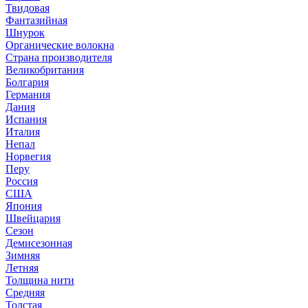
Твидовая
Фантазийная
Шнурок
Органические волокна
Страна производителя
Великобритания
Болгария
Германия
Дания
Испания
Италия
Непал
Норвегия
Перу
Россия
США
Япония
Швейцария
Сезон
Демисезонная
Зимняя
Летняя
Толщина нити
Средняя
Толстая