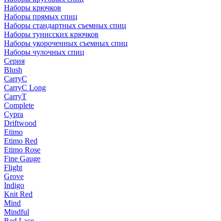
Наборы крючков
Наборы прямых спиц
Наборы стандартных съемных спиц
Наборы тунисских крючков
Наборы укороченных съемных спиц
Наборы чулочных спиц
Серия
Blush
CarryC
CarryC Long
CarryT
Complete
Cypra
Driftwood
Etimo
Etimo Red
Etimo Rose
Fine Gauge
Flight
Grove
Indigo
Knit Red
Mind
Mindful
Red Lace