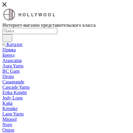
HOLLYWOOL
Интернет-магазин представительского класса
Каталог
Пряжа
Бренд
Araucania
Aura Yarns
BC Garn
Drops
Casagrande
Cascade Yarns
Erika Knight
Jody Long
Katia
Kremke
Lang Yarns
Mirasol
Noro
Onion