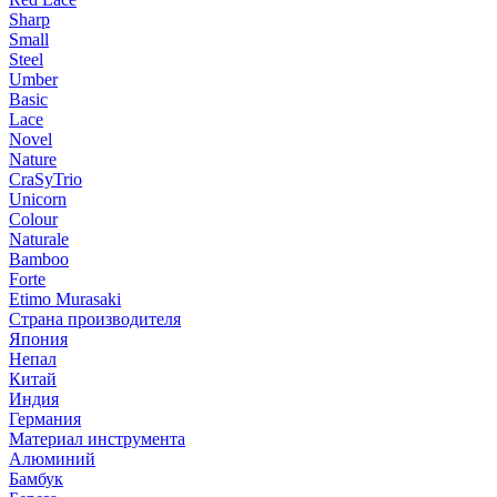
Sharp
Small
Steel
Umber
Basic
Lace
Novel
Nature
CraSyTrio
Unicorn
Colour
Naturale
Bamboo
Forte
Etimo Murasaki
Страна производителя
Япония
Непал
Китай
Индия
Германия
Материал инструмента
Алюминий
Бамбук