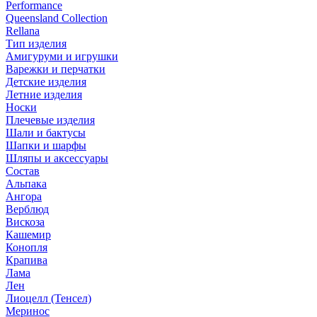
Performance
Queensland Collection
Rellana
Тип изделия
Амигуруми и игрушки
Варежки и перчатки
Детские изделия
Летние изделия
Носки
Плечевые изделия
Шали и бактусы
Шапки и шарфы
Шляпы и аксессуары
Состав
Альпака
Ангора
Верблюд
Вискоза
Кашемир
Конопля
Крапива
Лама
Лен
Лиоцелл (Тенсел)
Меринос