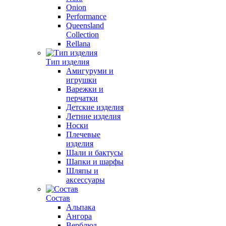
Onion
Performance
Queensland
Collection
Rellana
Тип изделия
Амигуруми и
игрушки
Варежки и
перчатки
Детские изделия
Летние изделия
Носки
Плечевые
изделия
Шали и бактусы
Шапки и шарфы
Шляпы и
аксессуары
Состав
Альпака
Ангора
Верблюд