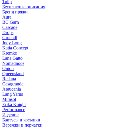
Tulip
Бесплатные описания
Бренд пряжи
Aura
BC Garn
Cascade
Drops
Gruendl
Jody Long
Katia Concept
Kremke
Lana Gatto
Nomadnoos
Onion
Queensland
Rellana
Casagrande
Araucania
Lang Yarns
Mirasol
Erika Knight
Performance
Изделие
Бактусы и косынки
Варежки и перчатки