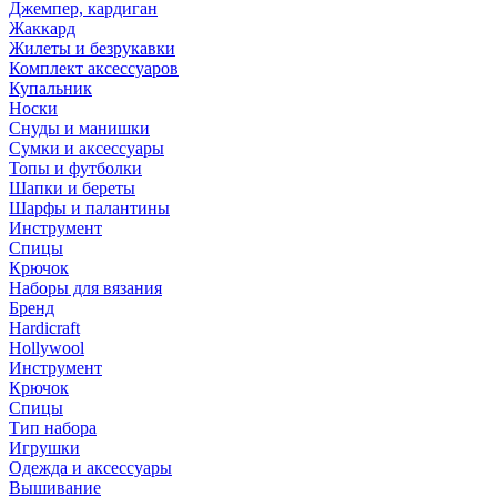
Джемпер, кардиган
Жаккард
Жилеты и безрукавки
Комплект аксессуаров
Купальник
Носки
Снуды и манишки
Сумки и аксессуары
Топы и футболки
Шапки и береты
Шарфы и палантины
Инструмент
Спицы
Крючок
Наборы для вязания
Бренд
Hardicraft
Hollywool
Инструмент
Крючок
Спицы
Тип набора
Игрушки
Одежда и аксессуары
Вышивание