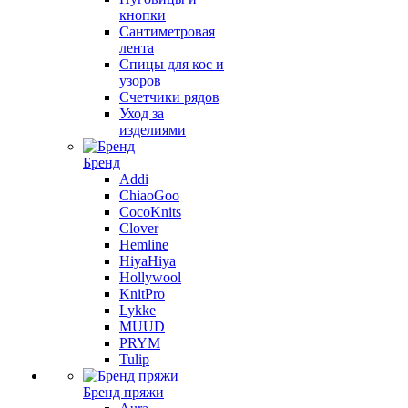
кнопки
Сантиметровая
лента
Спицы для кос и
узоров
Счетчики рядов
Уход за
изделиями
Бренд
Addi
ChiaoGoo
CocoKnits
Clover
Hemline
HiyaHiya
Hollywool
KnitPro
Lykke
MUUD
PRYM
Tulip
Бренд пряжи