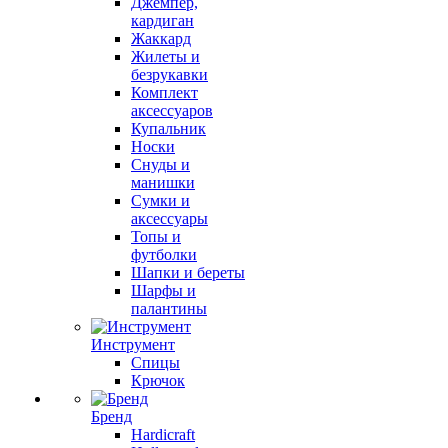
Джемпер,
кардиган
Жаккард
Жилеты и
безрукавки
Комплект
аксессуаров
Купальник
Носки
Снуды и
манишки
Сумки и
аксессуары
Топы и
футболки
Шапки и береты
Шарфы и
палантины
Инструмент
Спицы
Крючок
Бренд
Hardicraft