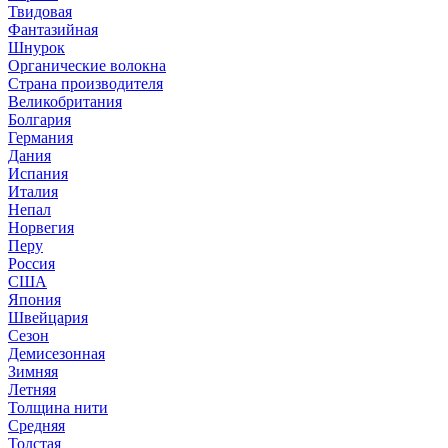
Твидовая
Фантазийная
Шнурок
Органические волокна
Страна производителя
Великобритания
Болгария
Германия
Дания
Испания
Италия
Непал
Норвегия
Перу
Россия
США
Япония
Швейцария
Сезон
Демисезонная
Зимняя
Летняя
Толщина нити
Средняя
Толстая