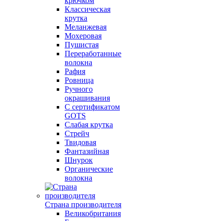
крючком
Классическая
крутка
Меланжевая
Мохеровая
Пушистая
Переработанные
волокна
Рафия
Ровница
Ручного
окрашивания
С сертификатом
GOTS
Слабая крутка
Стрейч
Твидовая
Фантазийная
Шнурок
Органические
волокна
Страна производителя
Великобритания