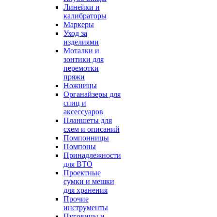
Линейки и
калибраторы
Маркеры
Уход за
изделиями
Моталки и
зонтики для
перемотки
пряжи
Ножницы
Органайзеры для
спиц и
аксессуаров
Планшеты для
схем и описаний
Помпонницы
Помпоны
Принадлежности
для ВТО
Проектные
сумки и мешки
для хранения
Прочие
инструменты
Пуговицы и