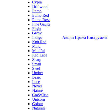
Cypra
Driftwood
Etimo
Etimo Red
Etimo Rose
Fine Gauge
Flight
Grove
Indigo
Акции
Пряжа
Инструмент
Knit Red
Mind
Mindful
Red Lace
Sharp
Small
Steel
Umber
Basic
Lace
Novel
Nature
CraSyTrio
Unicorn
Colour
Naturale