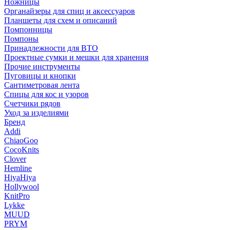
Ножницы
Органайзеры для спиц и аксессуаров
Планшеты для схем и описаний
Помпонницы
Помпоны
Принадлежности для ВТО
Проектные сумки и мешки для хранения
Прочие инструменты
Пуговицы и кнопки
Сантиметровая лента
Спицы для кос и узоров
Счетчики рядов
Уход за изделиями
Бренд
Addi
ChiaoGoo
CocoKnits
Clover
Hemline
HiyaHiya
Hollywool
KnitPro
Lykke
MUUD
PRYM