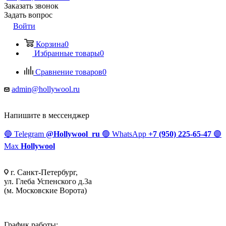
Заказать звонок
Задать вопрос
Войти
Корзина
0
Избранные товары
0
Сравнение товаров
0
admin@hollywool.ru
Напишите в мессенджер
🔵
Telegram
@Hollywool_ru
🟢
WhatsApp
+7 (950) 225-65-47
🟣
Max
Hollywool
г. Санкт-Петербург,
ул. Глеба Успенского д.3а
(м. Московские Ворота)
График работы: