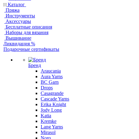
Каталог
Пряжа
Инструменты
Аксессуары
Бесплатные описания
Наборы для вязания
Вышивание
Ликвидация %
Подарочные сертификаты
Бренд
Araucania
Aura Yarns
BC Garn
Drops
Casagrande
Cascade Yarns
Erika Knight
Jody Long
Katia
Kremke
Lang Yarns
Mirasol
Noro