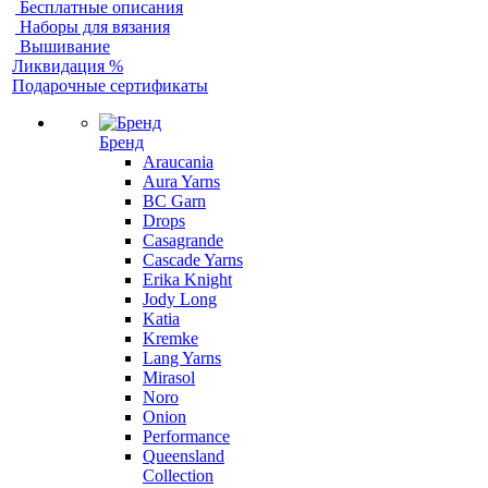
Бесплатные описания
Наборы для вязания
Вышивание
Ликвидация %
Подарочные сертификаты
Бренд
Araucania
Aura Yarns
BC Garn
Drops
Casagrande
Cascade Yarns
Erika Knight
Jody Long
Katia
Kremke
Lang Yarns
Mirasol
Noro
Onion
Performance
Queensland
Collection