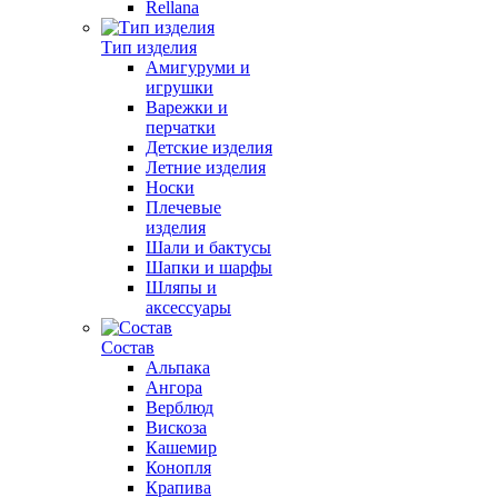
Rellana
Тип изделия
Амигуруми и
игрушки
Варежки и
перчатки
Детские изделия
Летние изделия
Носки
Плечевые
изделия
Шали и бактусы
Шапки и шарфы
Шляпы и
аксессуары
Состав
Альпака
Ангора
Верблюд
Вискоза
Кашемир
Конопля
Крапива