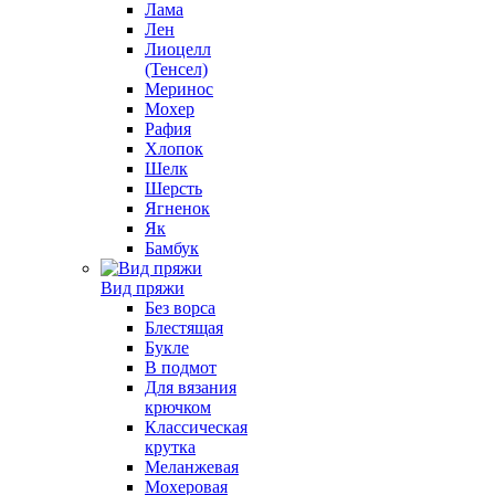
Лама
Лен
Лиоцелл
(Тенсел)
Меринос
Мохер
Рафия
Хлопок
Шелк
Шерсть
Ягненок
Як
Бамбук
Вид пряжи
Без ворса
Блестящая
Букле
В подмот
Для вязания
крючком
Классическая
крутка
Меланжевая
Мохеровая