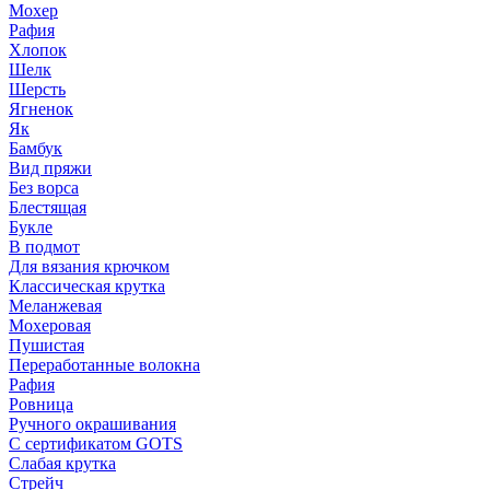
Мохер
Рафия
Хлопок
Шелк
Шерсть
Ягненок
Як
Бамбук
Вид пряжи
Без ворса
Блестящая
Букле
В подмот
Для вязания крючком
Классическая крутка
Меланжевая
Мохеровая
Пушистая
Переработанные волокна
Рафия
Ровница
Ручного окрашивания
С сертификатом GOTS
Слабая крутка
Стрейч