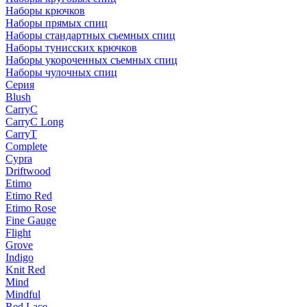
Наборы крючков
Наборы прямых спиц
Наборы стандартных съемных спиц
Наборы тунисских крючков
Наборы укороченных съемных спиц
Наборы чулочных спиц
Серия
Blush
CarryC
CarryC Long
CarryT
Complete
Cypra
Driftwood
Etimo
Etimo Red
Etimo Rose
Fine Gauge
Flight
Grove
Indigo
Knit Red
Mind
Mindful
Red Lace