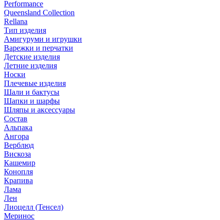
Performance
Queensland Collection
Rellana
Тип изделия
Амигуруми и игрушки
Варежки и перчатки
Детские изделия
Летние изделия
Носки
Плечевые изделия
Шали и бактусы
Шапки и шарфы
Шляпы и аксессуары
Состав
Альпака
Ангора
Верблюд
Вискоза
Кашемир
Конопля
Крапива
Лама
Лен
Лиоцелл (Тенсел)
Меринос