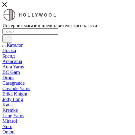
HOLLYWOOL
Интернет-магазин представительского класса
Каталог
Пряжа
Бренд
Araucania
Aura Yarns
BC Garn
Drops
Casagrande
Cascade Yarns
Erika Knight
Jody Long
Katia
Kremke
Lang Yarns
Mirasol
Noro
Onion