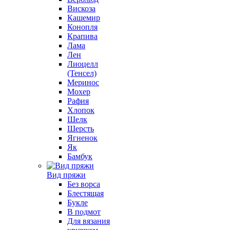
Вискоза
Кашемир
Конопля
Крапива
Лама
Лен
Лиоцелл
(Тенсел)
Меринос
Мохер
Рафия
Хлопок
Шелк
Шерсть
Ягненок
Як
Бамбук
Вид пряжи
Без ворса
Блестящая
Букле
В подмот
Для вязания