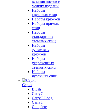
вязания носков и
мелких изделий
Наборы
круговых спиц
Наборы крючков
Наборы прямых
спиц
Наборы
стандартных
съемных спиц
Наборы
тунисских
крючков
Наборы
укороченных
съемных спиц
Наборы
чулочных спиц
Серия
Blush
CarryC
CarryC Long
CarryT
Complete