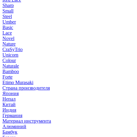
Sharp
Small
Steel
Umber
Basic
Lace
Novel
Nature
CraSyTrio
Unicorn
Colour
Naturale
Bamboo
Forte
Etimo Murasaki
Страна производителя
Япония
Непал
Китай
Индия
Германия
Материал инструмента
Алюминий
Бамбук