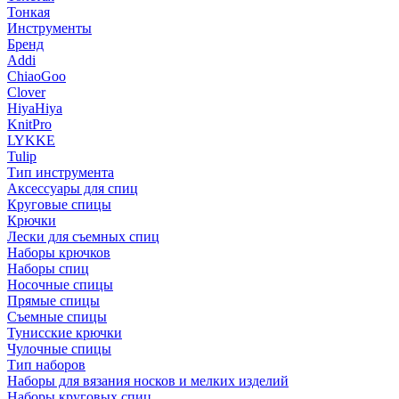
Тонкая
Инструменты
Бренд
Addi
ChiaoGoo
Clover
HiyaHiya
KnitPro
LYKKE
Tulip
Тип инструмента
Аксессуары для спиц
Круговые спицы
Крючки
Лески для съемных спиц
Наборы крючков
Наборы спиц
Носочные спицы
Прямые спицы
Съемные спицы
Тунисские крючки
Чулочные спицы
Тип наборов
Наборы для вязания носков и мелких изделий
Наборы круговых спиц