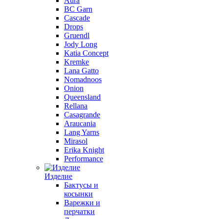
Aura
BC Garn
Cascade
Drops
Gruendl
Jody Long
Katia Concept
Kremke
Lana Gatto
Nomadnoos
Onion
Queensland
Rellana
Casagrande
Araucania
Lang Yarns
Mirasol
Erika Knight
Performance
Изделие
Бактусы и
косынки
Варежки и
перчатки