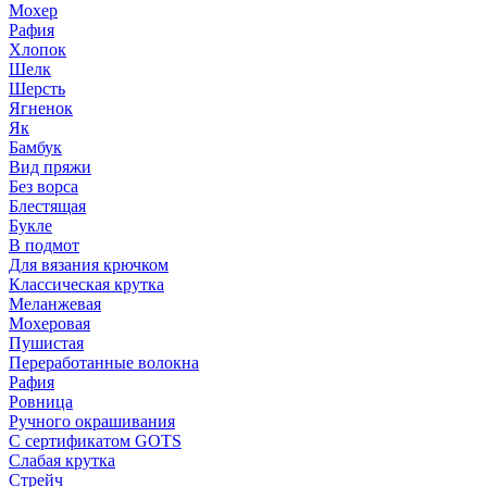
Мохер
Рафия
Хлопок
Шелк
Шерсть
Ягненок
Як
Бамбук
Вид пряжи
Без ворса
Блестящая
Букле
В подмот
Для вязания крючком
Классическая крутка
Меланжевая
Мохеровая
Пушистая
Переработанные волокна
Рафия
Ровница
Ручного окрашивания
С сертификатом GOTS
Слабая крутка
Стрейч