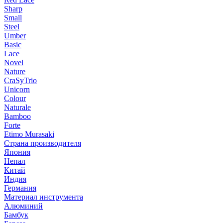
Sharp
Small
Steel
Umber
Basic
Lace
Novel
Nature
CraSyTrio
Unicorn
Colour
Naturale
Bamboo
Forte
Etimo Murasaki
Страна производителя
Япония
Непал
Китай
Индия
Германия
Материал инструмента
Алюминий
Бамбук