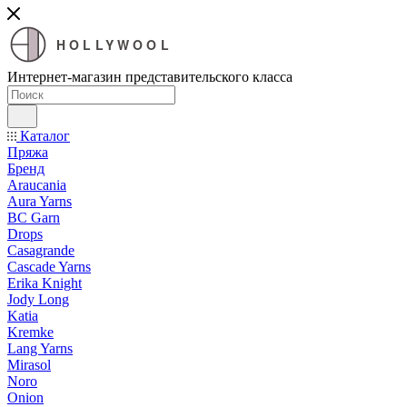
HOLLYWOOL
Интернет-магазин представительского класса
Каталог
Пряжа
Бренд
Araucania
Aura Yarns
BC Garn
Drops
Casagrande
Cascade Yarns
Erika Knight
Jody Long
Katia
Kremke
Lang Yarns
Mirasol
Noro
Onion