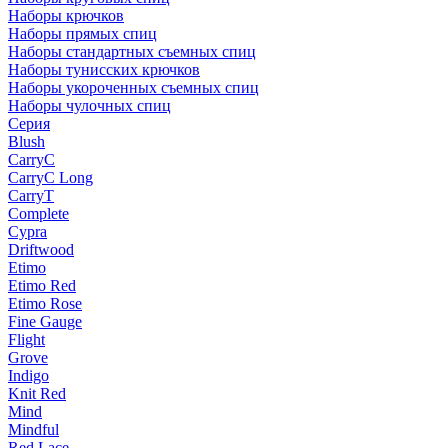
Наборы крючков
Наборы прямых спиц
Наборы стандартных съемных спиц
Наборы тунисских крючков
Наборы укороченных съемных спиц
Наборы чулочных спиц
Серия
Blush
CarryC
CarryC Long
CarryT
Complete
Cypra
Driftwood
Etimo
Etimo Red
Etimo Rose
Fine Gauge
Flight
Grove
Indigo
Knit Red
Mind
Mindful
Red Lace