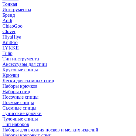
Тонкая
Инструменты
Бренд
Addi
ChiaoGoo
Clover
HiyaHiya
KnitPro
LYKKE
Tulip
Тип инструмента
Аксессуары для спиц
Круговые спицы
Крючки
Лески для съемных спиц
Наборы крючков
Наборы спиц
Носочные спицы
Прямые спицы
Съемные спицы
Тунисские крючки
Чулочные спицы
Тип наборов
Наборы для вязания носков и мелких изделий
Наборы круговых спиц