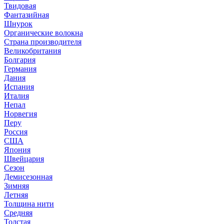
Твидовая
Фантазийная
Шнурок
Органические волокна
Страна производителя
Великобритания
Болгария
Германия
Дания
Испания
Италия
Непал
Норвегия
Перу
Россия
США
Япония
Швейцария
Сезон
Демисезонная
Зимняя
Летняя
Толщина нити
Средняя
Толстая