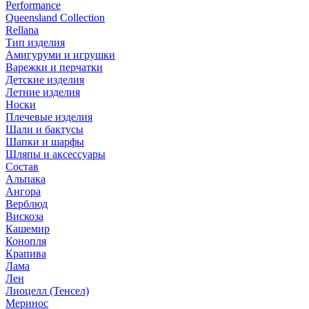
Performance
Queensland Collection
Rellana
Тип изделия
Амигуруми и игрушки
Варежки и перчатки
Детские изделия
Летние изделия
Носки
Плечевые изделия
Шали и бактусы
Шапки и шарфы
Шляпы и аксессуары
Состав
Альпака
Ангора
Верблюд
Вискоза
Кашемир
Конопля
Крапива
Лама
Лен
Лиоцелл (Тенсел)
Меринос