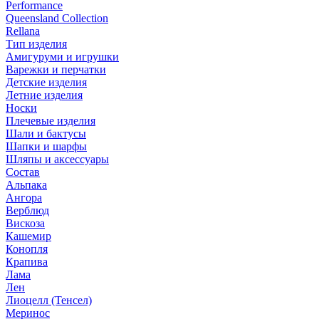
Performance
Queensland Collection
Rellana
Тип изделия
Амигуруми и игрушки
Варежки и перчатки
Детские изделия
Летние изделия
Носки
Плечевые изделия
Шали и бактусы
Шапки и шарфы
Шляпы и аксессуары
Состав
Альпака
Ангора
Верблюд
Вискоза
Кашемир
Конопля
Крапива
Лама
Лен
Лиоцелл (Тенсел)
Меринос