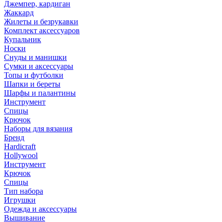
Джемпер, кардиган
Жаккард
Жилеты и безрукавки
Комплект аксессуаров
Купальник
Носки
Снуды и манишки
Сумки и аксессуары
Топы и футболки
Шапки и береты
Шарфы и палантины
Инструмент
Спицы
Крючок
Наборы для вязания
Бренд
Hardicraft
Hollywool
Инструмент
Крючок
Спицы
Тип набора
Игрушки
Одежда и аксессуары
Вышивание