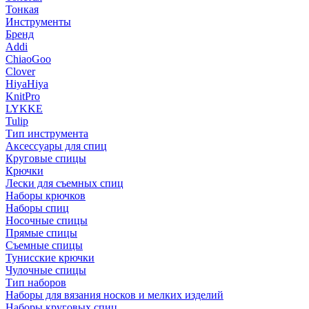
Тонкая
Инструменты
Бренд
Addi
ChiaoGoo
Clover
HiyaHiya
KnitPro
LYKKE
Tulip
Тип инструмента
Аксессуары для спиц
Круговые спицы
Крючки
Лески для съемных спиц
Наборы крючков
Наборы спиц
Носочные спицы
Прямые спицы
Съемные спицы
Тунисские крючки
Чулочные спицы
Тип наборов
Наборы для вязания носков и мелких изделий
Наборы круговых спиц