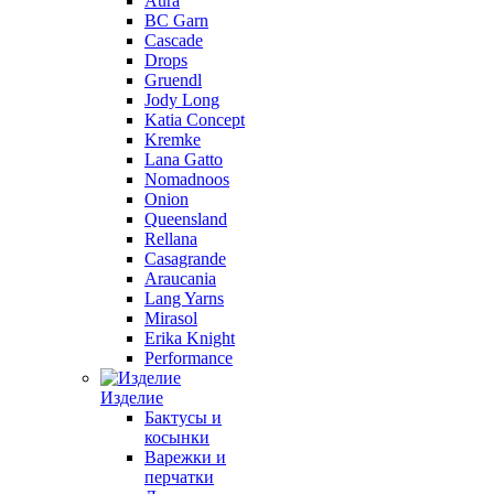
Aura
BC Garn
Cascade
Drops
Gruendl
Jody Long
Katia Concept
Kremke
Lana Gatto
Nomadnoos
Onion
Queensland
Rellana
Casagrande
Araucania
Lang Yarns
Mirasol
Erika Knight
Performance
Изделие
Бактусы и
косынки
Варежки и
перчатки