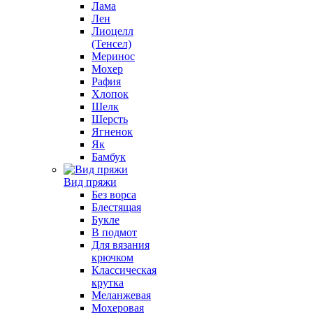
Лама
Лен
Лиоцелл
(Тенсел)
Меринос
Мохер
Рафия
Хлопок
Шелк
Шерсть
Ягненок
Як
Бамбук
Вид пряжи
Без ворса
Блестящая
Букле
В подмот
Для вязания
крючком
Классическая
крутка
Меланжевая
Мохеровая