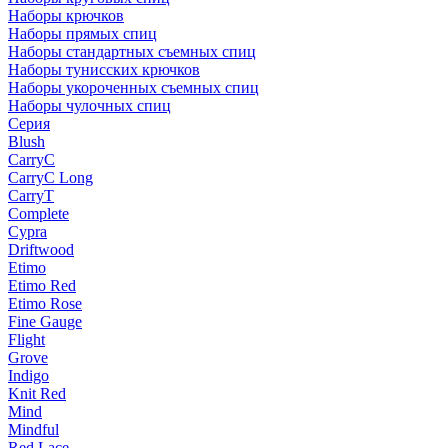
Наборы крючков
Наборы прямых спиц
Наборы стандартных съемных спиц
Наборы тунисских крючков
Наборы укороченных съемных спиц
Наборы чулочных спиц
Серия
Blush
CarryC
CarryC Long
CarryT
Complete
Cypra
Driftwood
Etimo
Etimo Red
Etimo Rose
Fine Gauge
Flight
Grove
Indigo
Knit Red
Mind
Mindful
Red Lace