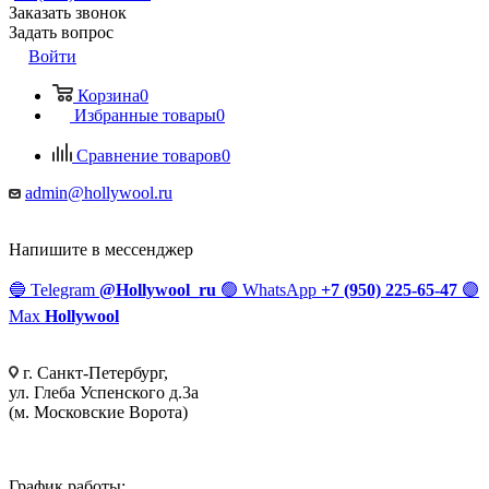
Заказать звонок
Задать вопрос
Войти
Корзина
0
Избранные товары
0
Сравнение товаров
0
admin@hollywool.ru
Напишите в мессенджер
🔵
Telegram
@Hollywool_ru
🟢
WhatsApp
+7 (950) 225-65-47
🟣
Max
Hollywool
г. Санкт-Петербург,
ул. Глеба Успенского д.3а
(м. Московские Ворота)
График работы: