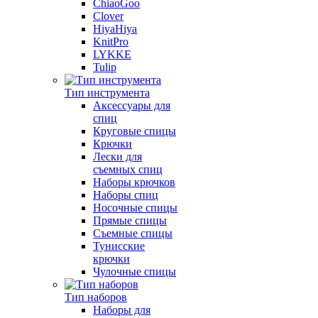
ChiaoGoo
Clover
HiyaHiya
KnitPro
LYKKE
Tulip
Тип инструмента
Аксессуары для
спиц
Круговые спицы
Крючки
Лески для
съемных спиц
Наборы крючков
Наборы спиц
Носочные спицы
Прямые спицы
Съемные спицы
Тунисские
крючки
Чулочные спицы
Тип наборов
Наборы для