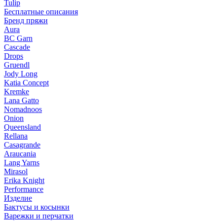
Tulip
Бесплатные описания
Бренд пряжи
Aura
BC Garn
Cascade
Drops
Gruendl
Jody Long
Katia Concept
Kremke
Lana Gatto
Nomadnoos
Onion
Queensland
Rellana
Casagrande
Araucania
Lang Yarns
Mirasol
Erika Knight
Performance
Изделие
Бактусы и косынки
Варежки и перчатки