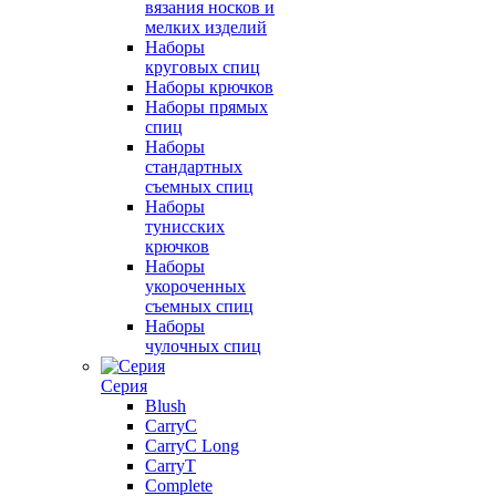
вязания носков и
мелких изделий
Наборы
круговых спиц
Наборы крючков
Наборы прямых
спиц
Наборы
стандартных
съемных спиц
Наборы
тунисских
крючков
Наборы
укороченных
съемных спиц
Наборы
чулочных спиц
Серия
Blush
CarryC
CarryC Long
CarryT
Complete