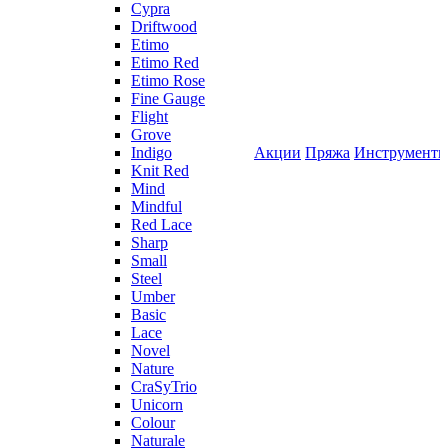
Cypra
Driftwood
Etimo
Etimo Red
Etimo Rose
Fine Gauge
Flight
Grove
Indigo
Акции
Пряжа
Инструмент
Knit Red
Mind
Mindful
Red Lace
Sharp
Small
Steel
Umber
Basic
Lace
Novel
Nature
CraSyTrio
Unicorn
Colour
Naturale