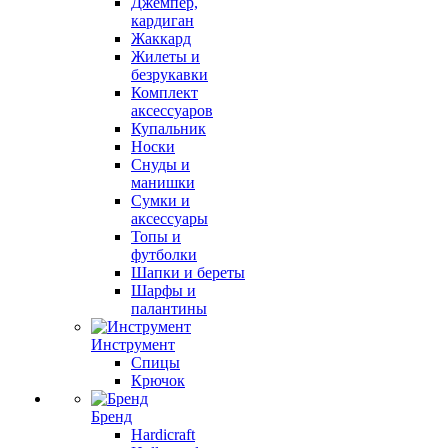
Джемпер,
кардиган
Жаккард
Жилеты и
безрукавки
Комплект
аксессуаров
Купальник
Носки
Снуды и
манишки
Сумки и
аксессуары
Топы и
футболки
Шапки и береты
Шарфы и
палантины
Инструмент
Спицы
Крючок
Бренд
Hardicraft