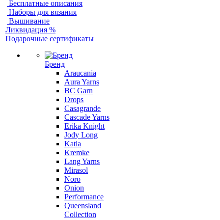
Бесплатные описания
Наборы для вязания
Вышивание
Ликвидация %
Подарочные сертификаты
Бренд
Araucania
Aura Yarns
BC Garn
Drops
Casagrande
Cascade Yarns
Erika Knight
Jody Long
Katia
Kremke
Lang Yarns
Mirasol
Noro
Onion
Performance
Queensland
Collection