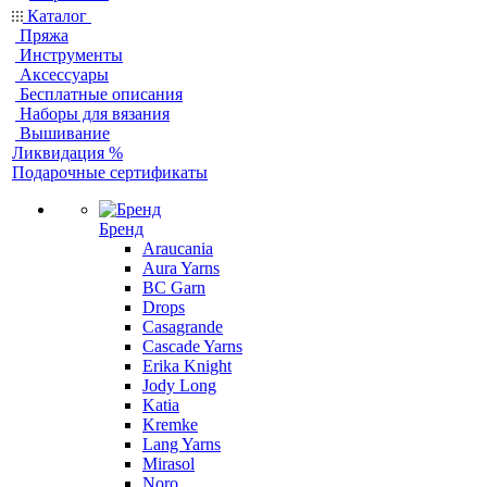
Каталог
Пряжа
Инструменты
Аксессуары
Бесплатные описания
Наборы для вязания
Вышивание
Ликвидация %
Подарочные сертификаты
Бренд
Araucania
Aura Yarns
BC Garn
Drops
Casagrande
Cascade Yarns
Erika Knight
Jody Long
Katia
Kremke
Lang Yarns
Mirasol
Noro