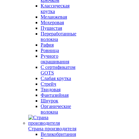
крючком
Классическая
крутка
Меланжевая
Мохеровая
Пушистая
Переработанные
волокна
Рафия
Ровница
Ручного
окрашивания
С сертификатом
GOTS
Слабая крутка
Стрейч
Твидовая
Фантазийная
Шнурок
Органические
волокна
Страна производителя
Великобритания