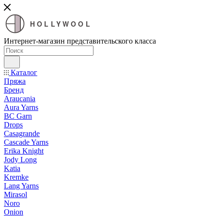
HOLLYWOOL
Интернет-магазин представительского класса
Каталог
Пряжа
Бренд
Araucania
Aura Yarns
BC Garn
Drops
Casagrande
Cascade Yarns
Erika Knight
Jody Long
Katia
Kremke
Lang Yarns
Mirasol
Noro
Onion