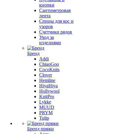
кнопки
Сантиметровая
лента
Спицы для кос и
узоров
Счетчики рядов
Уход за
изделиями
Бренд
Addi
ChiaoGoo
CocoKnits
Clover
Hemline
HiyaHiya
Hollywool
KnitPro
Lykke
MUUD
PRYM
Tulip
Бренд пряжи