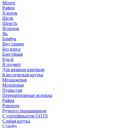
Мохер
Рафия
Хлопок
Шелк
Шерсть
Ягненок
Як
Бамбук
Вид пряжи
Без ворса
Блестящая
Букле
В подмот
Для вязания крючком
Классическая крутка
Меланжевая
Мохеровая
Пушистая
Переработанные волокна
Рафия
Ровница
Ручного окрашивания
С сертификатом GOTS
Слабая крутка
Стрейч