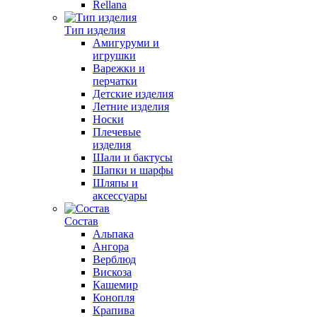
Rellana
Тип изделия
Амигуруми и
игрушки
Варежки и
перчатки
Детские изделия
Летние изделия
Носки
Плечевые
изделия
Шали и бактусы
Шапки и шарфы
Шляпы и
аксессуары
Состав
Альпака
Ангора
Верблюд
Вискоза
Кашемир
Конопля
Крапива