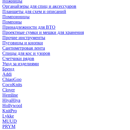
Ножницы
Органайзеры для спиц и аксессуаров
Планшеты для схем и описаний
Помпонницы
Помпоны
Принадлежности для ВТО
Проектные сумки и мешки для хранения
Прочие инструменты
Пуговицы и кнопки
Сантиметровая лента
Спицы для кос и узоров
Счетчики рядов
Уход за изделиями
Бренд
Addi
ChiaoGoo
CocoKnits
Clover
Hemline
HiyaHiya
Hollywool
KnitPro
Lykke
MUUD
PRYM