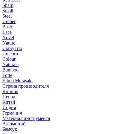
Sharp
Small
Steel
Umber
Basic
Lace
Novel
Nature
CraSyTrio
Unicorn
Colour
Naturale
Bamboo
Forte
Etimo Murasaki
Страна производителя
Япония
Непал
Китай
Индия
Германия
Материал инструмента
Алюминий
Бамбук