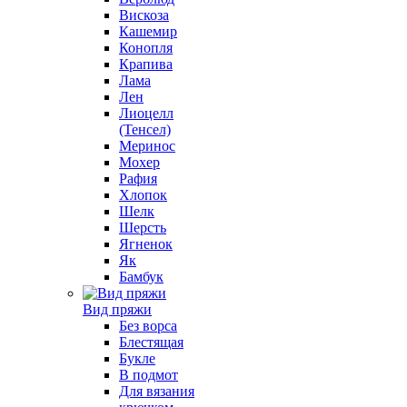
Вискоза
Кашемир
Конопля
Крапива
Лама
Лен
Лиоцелл
(Тенсел)
Меринос
Мохер
Рафия
Хлопок
Шелк
Шерсть
Ягненок
Як
Бамбук
Вид пряжи
Без ворса
Блестящая
Букле
В подмот
Для вязания