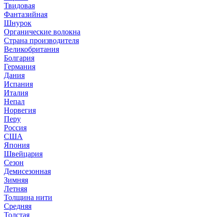
Твидовая
Фантазийная
Шнурок
Органические волокна
Страна производителя
Великобритания
Болгария
Германия
Дания
Испания
Италия
Непал
Норвегия
Перу
Россия
США
Япония
Швейцария
Сезон
Демисезонная
Зимняя
Летняя
Толщина нити
Средняя
Толстая