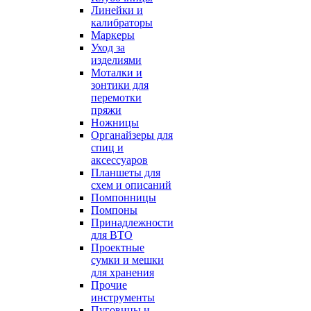
Линейки и
калибраторы
Маркеры
Уход за
изделиями
Моталки и
зонтики для
перемотки
пряжи
Ножницы
Органайзеры для
спиц и
аксессуаров
Планшеты для
схем и описаний
Помпонницы
Помпоны
Принадлежности
для ВТО
Проектные
сумки и мешки
для хранения
Прочие
инструменты
Пуговицы и