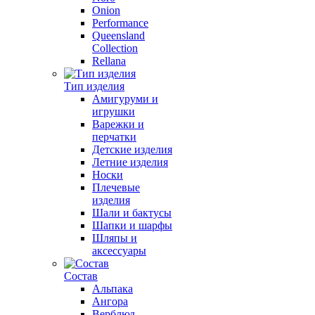
Onion
Performance
Queensland
Collection
Rellana
Тип изделия
Амигуруми и
игрушки
Варежки и
перчатки
Детские изделия
Летние изделия
Носки
Плечевые
изделия
Шали и бактусы
Шапки и шарфы
Шляпы и
аксессуары
Состав
Альпака
Ангора
Верблюд