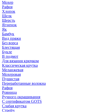
Мохер
Рафия
Хлопок
Шелк
Шерсть
Ягненок
Як
Бамбук
Вид пряжи
Без ворса
Блестящая
Букле
В подмот
Для вязания крючком
Классическая крутка
Меланжевая
Мохеровая
Пушистая
Переработанные волокна
Рафия
Ровница
Ручного окрашивания
С сертификатом GOTS
Слабая крутка
Стрейч