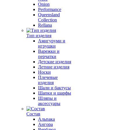
Onion
Performance
Queensland
Collection
Rellana
Тип изделия
Амигуруми и
игрушки
Варежки и
перчатки
Детские изделия
Летние изделия
Носки
Плечевые
изделия
Шали и бактусы
Шапки и шарфы
Шляпы и
аксессуары
Состав
Альпака
Ангора
Верблюд