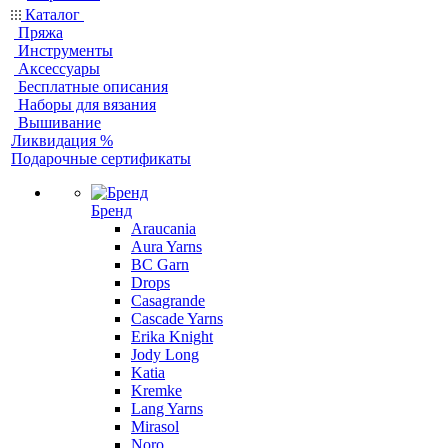
Каталог
Пряжа
Инструменты
Аксессуары
Бесплатные описания
Наборы для вязания
Вышивание
Ликвидация %
Подарочные сертификаты
Бренд
Araucania
Aura Yarns
BC Garn
Drops
Casagrande
Cascade Yarns
Erika Knight
Jody Long
Katia
Kremke
Lang Yarns
Mirasol
Noro