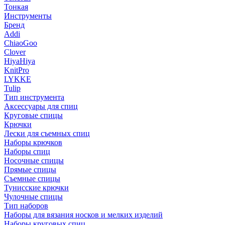
Тонкая
Инструменты
Бренд
Addi
ChiaoGoo
Clover
HiyaHiya
KnitPro
LYKKE
Tulip
Тип инструмента
Аксессуары для спиц
Круговые спицы
Крючки
Лески для съемных спиц
Наборы крючков
Наборы спиц
Носочные спицы
Прямые спицы
Съемные спицы
Тунисские крючки
Чулочные спицы
Тип наборов
Наборы для вязания носков и мелких изделий
Наборы круговых спиц