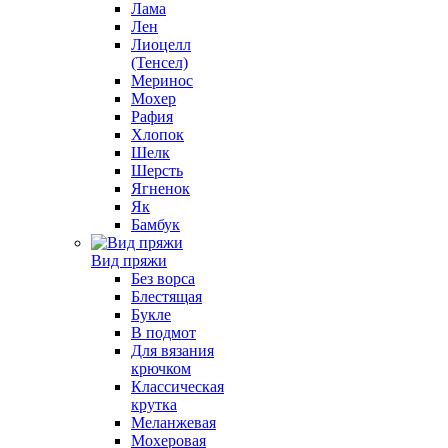
Лама
Лен
Лиоцелл
(Тенсел)
Меринос
Мохер
Рафия
Хлопок
Шелк
Шерсть
Ягненок
Як
Бамбук
Вид пряжи
Без ворса
Блестящая
Букле
В подмот
Для вязания
крючком
Классическая
крутка
Меланжевая
Мохеровая