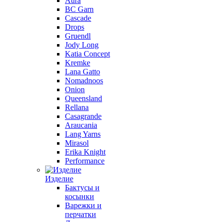
Aura
BC Garn
Cascade
Drops
Gruendl
Jody Long
Katia Concept
Kremke
Lana Gatto
Nomadnoos
Onion
Queensland
Rellana
Casagrande
Araucania
Lang Yarns
Mirasol
Erika Knight
Performance
Изделие
Бактусы и
косынки
Варежки и
перчатки