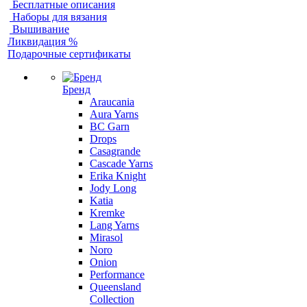
Бесплатные описания
Наборы для вязания
Вышивание
Ликвидация %
Подарочные сертификаты
Бренд
Araucania
Aura Yarns
BC Garn
Drops
Casagrande
Cascade Yarns
Erika Knight
Jody Long
Katia
Kremke
Lang Yarns
Mirasol
Noro
Onion
Performance
Queensland
Collection