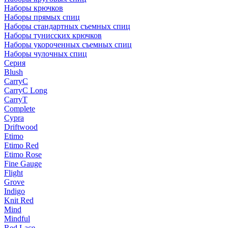
Наборы крючков
Наборы прямых спиц
Наборы стандартных съемных спиц
Наборы тунисских крючков
Наборы укороченных съемных спиц
Наборы чулочных спиц
Серия
Blush
CarryC
CarryC Long
CarryT
Complete
Cypra
Driftwood
Etimo
Etimo Red
Etimo Rose
Fine Gauge
Flight
Grove
Indigo
Knit Red
Mind
Mindful
Red Lace