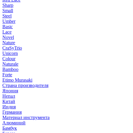
Sharp
Small
Steel
Umber
Basic
Lace
Novel
Nature
CraSyTrio
Unicorn
Colour
Naturale
Bamboo
Forte
Etimo Murasaki
Страна производителя
Япония
Непал
Китай
Индия
Германия
Материал инструмента
Алюминий
Бамбук