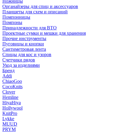
Ножницы
Органайзеры для спиц и аксессуаров
Планшеты для схем и описаний
Помпонницы
Помпоны
Принадлежности для ВТО
Проектные сумки и мешки для хранения
Прочие инструменты
Пуговицы и кнопки
Сантиметровая лента
Спицы для кос и узоров
Счетчики рядов
Уход за изделиями
Бренд
Addi
ChiaoGoo
CocoKnits
Clover
Hemline
HiyaHiya
Hollywool
KnitPro
Lykke
MUUD
PRYM