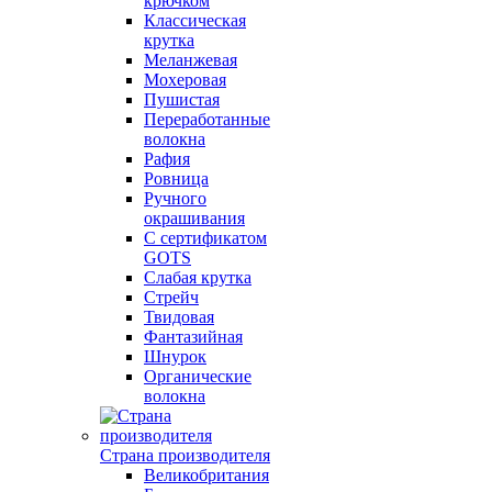
крючком
Классическая
крутка
Меланжевая
Мохеровая
Пушистая
Переработанные
волокна
Рафия
Ровница
Ручного
окрашивания
С сертификатом
GOTS
Слабая крутка
Стрейч
Твидовая
Фантазийная
Шнурок
Органические
волокна
Страна производителя
Великобритания