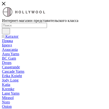
HOLLYWOOL
Интернет-магазин представительского класса
Каталог
Пряжа
Бренд
Araucania
Aura Yarns
BC Garn
Drops
Casagrande
Cascade Yarns
Erika Knight
Jody Long
Katia
Kremke
Lang Yarns
Mirasol
Noro
Onion