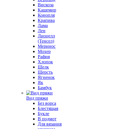
Вискоза
Кашемир
Конопля
Крапива
Лама
Лен
Лиоцелл
(Тенсел)
Меринос
Мохер
Рафия
Хлопок
Шелк
Шерсть
Ягненок
Як
Бамбук
Вид пряжи
Без ворса
Блестящая
Букле
В подмот
Для вязания