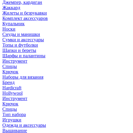
Джемпер, кардиган
Жаккард
Жилеты и безрукавки
Комплект аксессуаров
Купальник
Носки
Снуды и манишки
Сумки и аксессуары
Топы и футболки
Шапки и береты
Шарфы и палантины
Инструмент
Спицы
Крючок
Наборы для вязания
Бренд
Hardicraft
Hollywool
Инструмент
Крючок
Спицы
Тип набора
Игрушки
Одежда и аксессуары
Вышивание