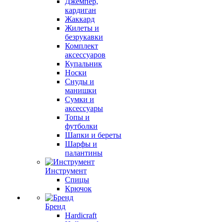
Джемпер,
кардиган
Жаккард
Жилеты и
безрукавки
Комплект
аксессуаров
Купальник
Носки
Снуды и
манишки
Сумки и
аксессуары
Топы и
футболки
Шапки и береты
Шарфы и
палантины
Инструмент
Спицы
Крючок
Бренд
Hardicraft