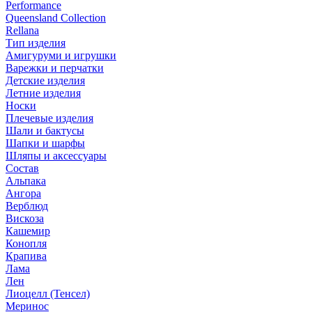
Performance
Queensland Collection
Rellana
Тип изделия
Амигуруми и игрушки
Варежки и перчатки
Детские изделия
Летние изделия
Носки
Плечевые изделия
Шали и бактусы
Шапки и шарфы
Шляпы и аксессуары
Состав
Альпака
Ангора
Верблюд
Вискоза
Кашемир
Конопля
Крапива
Лама
Лен
Лиоцелл (Тенсел)
Меринос