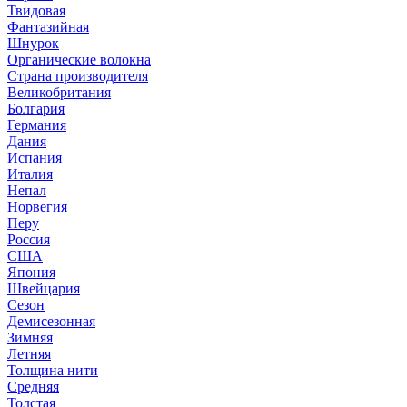
Твидовая
Фантазийная
Шнурок
Органические волокна
Страна производителя
Великобритания
Болгария
Германия
Дания
Испания
Италия
Непал
Норвегия
Перу
Россия
США
Япония
Швейцария
Сезон
Демисезонная
Зимняя
Летняя
Толщина нити
Средняя
Толстая