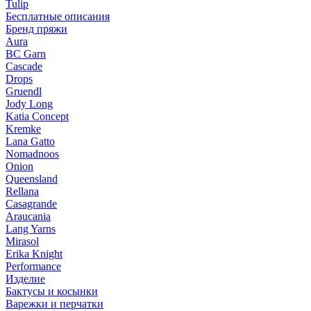
Tulip
Бесплатные описания
Бренд пряжи
Aura
BC Garn
Cascade
Drops
Gruendl
Jody Long
Katia Concept
Kremke
Lana Gatto
Nomadnoos
Onion
Queensland
Rellana
Casagrande
Araucania
Lang Yarns
Mirasol
Erika Knight
Performance
Изделие
Бактусы и косынки
Варежки и перчатки