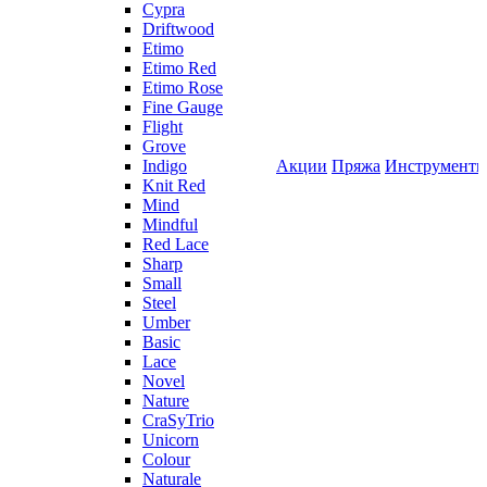
Cypra
Driftwood
Etimo
Etimo Red
Etimo Rose
Fine Gauge
Flight
Grove
Indigo
Акции
Пряжа
Инструмент
Knit Red
Mind
Mindful
Red Lace
Sharp
Small
Steel
Umber
Basic
Lace
Novel
Nature
CraSyTrio
Unicorn
Colour
Naturale