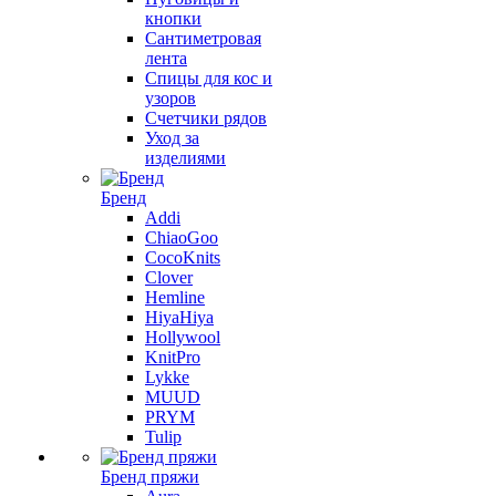
кнопки
Сантиметровая
лента
Спицы для кос и
узоров
Счетчики рядов
Уход за
изделиями
Бренд
Addi
ChiaoGoo
CocoKnits
Clover
Hemline
HiyaHiya
Hollywool
KnitPro
Lykke
MUUD
PRYM
Tulip
Бренд пряжи