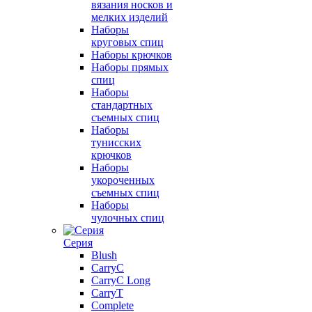
вязания носков и
мелких изделий
Наборы
круговых спиц
Наборы крючков
Наборы прямых
спиц
Наборы
стандартных
съемных спиц
Наборы
тунисских
крючков
Наборы
укороченных
съемных спиц
Наборы
чулочных спиц
Серия
Blush
CarryC
CarryC Long
CarryT
Complete