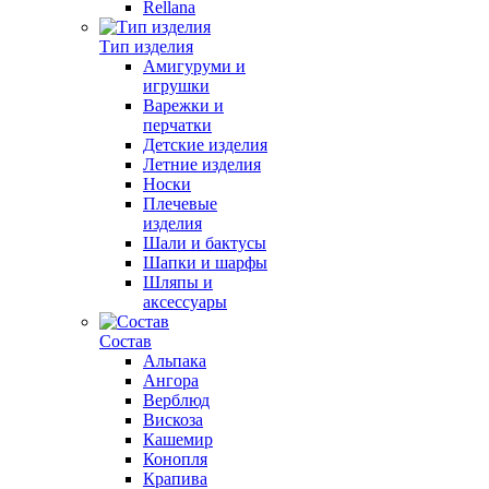
Rellana
Тип изделия
Амигуруми и
игрушки
Варежки и
перчатки
Детские изделия
Летние изделия
Носки
Плечевые
изделия
Шали и бактусы
Шапки и шарфы
Шляпы и
аксессуары
Состав
Альпака
Ангора
Верблюд
Вискоза
Кашемир
Конопля
Крапива