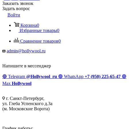
Заказать звонок
Задать вопрос
Войти
Корзина
0
Избранные товары
0
Сравнение товаров
0
admin@hollywool.ru
Напишите в мессенджер
🔵
Telegram
@Hollywool_ru
🟢
WhatsApp
+7 (950) 225-65-47
🟣
Max
Hollywool
г. Санкт-Петербург,
ул. Глеба Успенского д.3а
(м. Московские Ворота)
График работы: