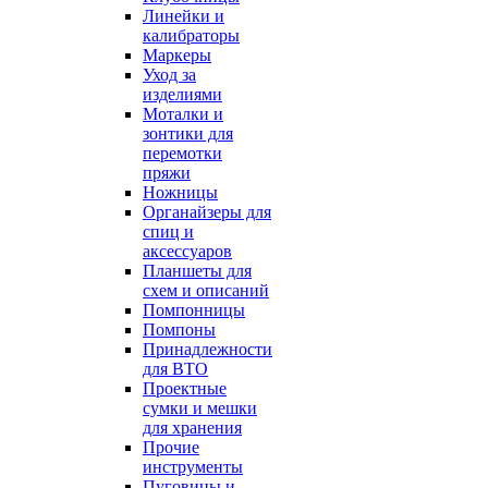
Линейки и
калибраторы
Маркеры
Уход за
изделиями
Моталки и
зонтики для
перемотки
пряжи
Ножницы
Органайзеры для
спиц и
аксессуаров
Планшеты для
схем и описаний
Помпонницы
Помпоны
Принадлежности
для ВТО
Проектные
сумки и мешки
для хранения
Прочие
инструменты
Пуговицы и