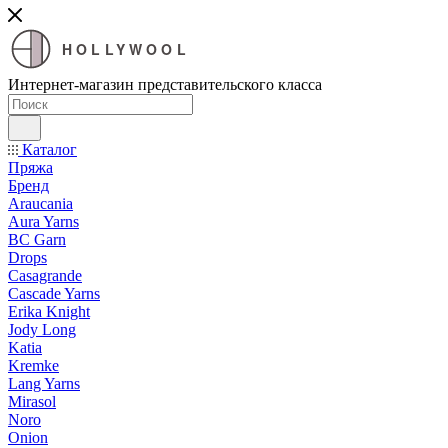
HOLLYWOOL
Интернет-магазин представительского класса
Каталог
Пряжа
Бренд
Araucania
Aura Yarns
BC Garn
Drops
Casagrande
Cascade Yarns
Erika Knight
Jody Long
Katia
Kremke
Lang Yarns
Mirasol
Noro
Onion