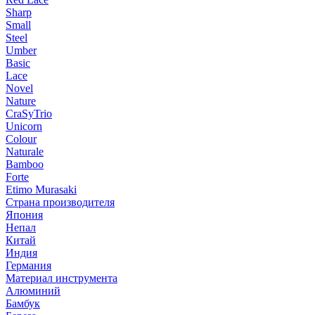
Sharp
Small
Steel
Umber
Basic
Lace
Novel
Nature
CraSyTrio
Unicorn
Colour
Naturale
Bamboo
Forte
Etimo Murasaki
Страна производителя
Япония
Непал
Китай
Индия
Германия
Материал инструмента
Алюминий
Бамбук