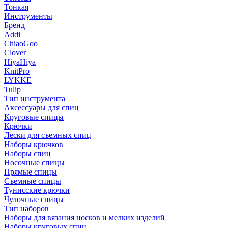
Тонкая
Инструменты
Бренд
Addi
ChiaoGoo
Clover
HiyaHiya
KnitPro
LYKKE
Tulip
Тип инструмента
Аксессуары для спиц
Круговые спицы
Крючки
Лески для съемных спиц
Наборы крючков
Наборы спиц
Носочные спицы
Прямые спицы
Съемные спицы
Тунисские крючки
Чулочные спицы
Тип наборов
Наборы для вязания носков и мелких изделий
Наборы круговых спиц