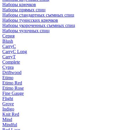
Наборы крючков
Наборы прямых спиц
Наборы стандартных съемных спиц
Наборы тунисских крючков
Наборы укороченных съемных спиц
Наборы чулочных спиц
Серия
Blush
CarryC
CarryC Long
CarryT
Complete
Cypra
Driftwood
Etimo
Etimo Red
Etimo Rose
Fine Gauge
Flight
Grove
Indigo
Knit Red
Mind
Mindful
Red Lace