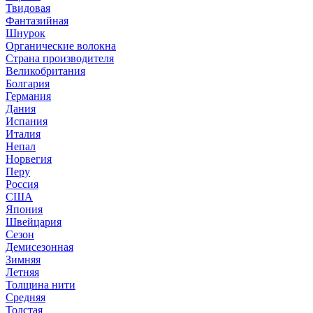
Твидовая
Фантазийная
Шнурок
Органические волокна
Страна производителя
Великобритания
Болгария
Германия
Дания
Испания
Италия
Непал
Норвегия
Перу
Россия
США
Япония
Швейцария
Сезон
Демисезонная
Зимняя
Летняя
Толщина нити
Средняя
Толстая