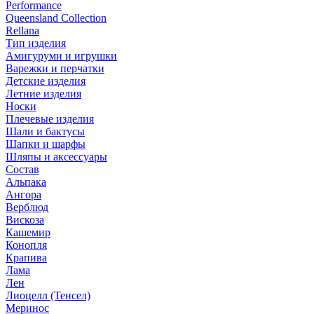
Performance
Queensland Collection
Rellana
Тип изделия
Амигуруми и игрушки
Варежки и перчатки
Детские изделия
Летние изделия
Носки
Плечевые изделия
Шали и бактусы
Шапки и шарфы
Шляпы и аксессуары
Состав
Альпака
Ангора
Верблюд
Вискоза
Кашемир
Конопля
Крапива
Лама
Лен
Лиоцелл (Тенсел)
Меринос