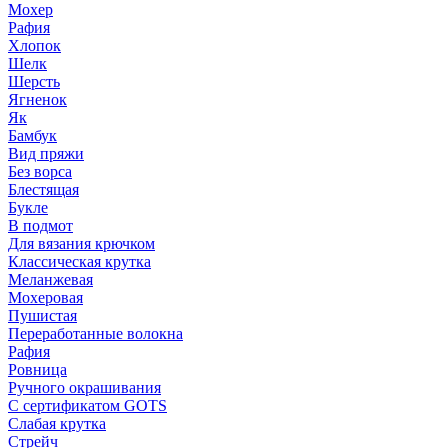
Мохер
Рафия
Хлопок
Шелк
Шерсть
Ягненок
Як
Бамбук
Вид пряжи
Без ворса
Блестящая
Букле
В подмот
Для вязания крючком
Классическая крутка
Меланжевая
Мохеровая
Пушистая
Переработанные волокна
Рафия
Ровница
Ручного окрашивания
С сертификатом GOTS
Слабая крутка
Стрейч