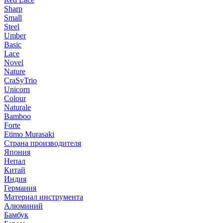
Sharp
Small
Steel
Umber
Basic
Lace
Novel
Nature
CraSyTrio
Unicorn
Colour
Naturale
Bamboo
Forte
Etimo Murasaki
Страна производителя
Япония
Непал
Китай
Индия
Германия
Материал инструмента
Алюминий
Бамбук