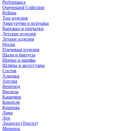
Performance
Queensland Collection
Rellana
Тип изделия
Амигуруми и игрушки
Варежки и перчатки
Детские изделия
Летние изделия
Носки
Плечевые изделия
Шали и бактусы
Шапки и шарфы
Шляпы и аксессуары
Состав
Альпака
Ангора
Верблюд
Вискоза
Кашемир
Конопля
Крапива
Лама
Лен
Лиоцелл (Тенсел)
Меринос