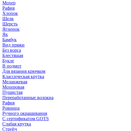
Мохер
Рафия
Хлопок
Шелк
Шерсть
Ягненок
Як
Бамбук
Вид пряжи
Без ворса
Блестящая
Букле
В подмот
Для вязания крючком
Классическая крутка
Меланжевая
Мохеровая
Пушистая
Переработанные волокна
Рафия
Ровница
Ручного окрашивания
С сертификатом GOTS
Слабая крутка
Стрейч