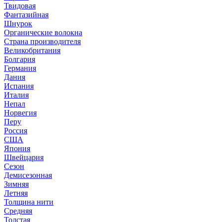
Твидовая
Фантазийная
Шнурок
Органические волокна
Страна производителя
Великобритания
Болгария
Германия
Дания
Испания
Италия
Непал
Норвегия
Перу
Россия
США
Япония
Швейцария
Сезон
Демисезонная
Зимняя
Летняя
Толщина нити
Средняя
Толстая