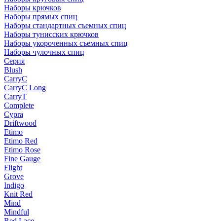
Наборы крючков
Наборы прямых спиц
Наборы стандартных съемных спиц
Наборы тунисских крючков
Наборы укороченных съемных спиц
Наборы чулочных спиц
Серия
Blush
CarryC
CarryC Long
CarryT
Complete
Cypra
Driftwood
Etimo
Etimo Red
Etimo Rose
Fine Gauge
Flight
Grove
Indigo
Knit Red
Mind
Mindful
Red Lace