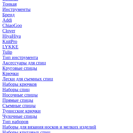
Тонкая
Инструменты
Бренд
Addi
ChiaoGoo
Clover
HiyaHiya
KnitPro
LYKKE
Tulip
Тип инструмента
Аксессуары для спиц
Круговые спицы
Крючки
Лески для съемных спиц
Наборы крючков
Наборы спиц
Носочные спицы
Прямые спицы
Съемные спицы
Тунисские крючки
Чулочные спицы
Тип наборов
Наборы для вязания носков и мелких изделий
Наборы круговых спиц