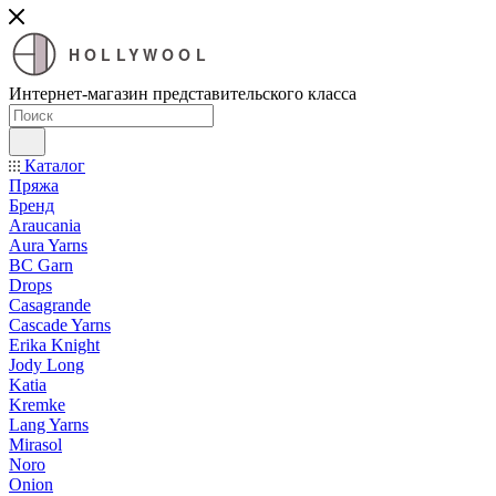
HOLLYWOOL
Интернет-магазин представительского класса
Каталог
Пряжа
Бренд
Araucania
Aura Yarns
BC Garn
Drops
Casagrande
Cascade Yarns
Erika Knight
Jody Long
Katia
Kremke
Lang Yarns
Mirasol
Noro
Onion