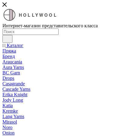
HOLLYWOOL
Интернет-магазин представительского класса
Каталог
Пряжа
Бренд
Araucania
Aura Yarns
BC Garn
Drops
Casagrande
Cascade Yarns
Erika Knight
Jody Long
Katia
Kremke
Lang Yarns
Mirasol
Noro
Onion