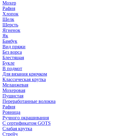
Мохер
Рафия
Хлопок
Шелк
Шерсть
Ягненок
Як
Бамбук
Вид пряжи
Без ворса
Блестящая
Букле
В подмот
Для вязания крючком
Классическая крутка
Меланжевая
Мохеровая
Пушистая
Переработанные волокна
Рафия
Ровница
Ручного окрашивания
С сертификатом GOTS
Слабая крутка
Стрейч