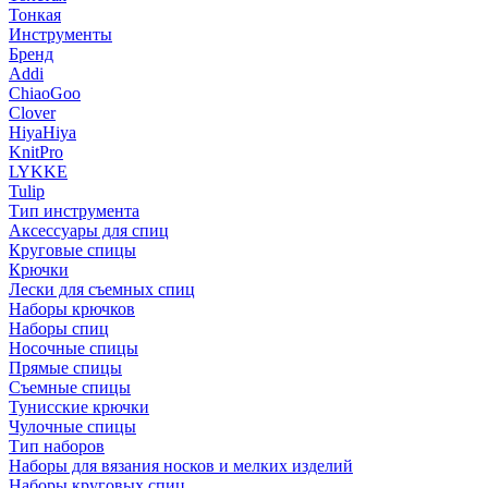
Тонкая
Инструменты
Бренд
Addi
ChiaoGoo
Clover
HiyaHiya
KnitPro
LYKKE
Tulip
Тип инструмента
Аксессуары для спиц
Круговые спицы
Крючки
Лески для съемных спиц
Наборы крючков
Наборы спиц
Носочные спицы
Прямые спицы
Съемные спицы
Тунисские крючки
Чулочные спицы
Тип наборов
Наборы для вязания носков и мелких изделий
Наборы круговых спиц