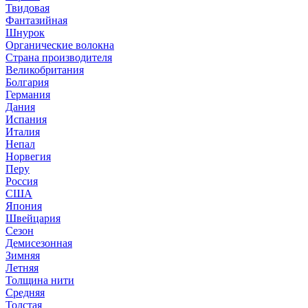
Твидовая
Фантазийная
Шнурок
Органические волокна
Страна производителя
Великобритания
Болгария
Германия
Дания
Испания
Италия
Непал
Норвегия
Перу
Россия
США
Япония
Швейцария
Сезон
Демисезонная
Зимняя
Летняя
Толщина нити
Средняя
Толстая