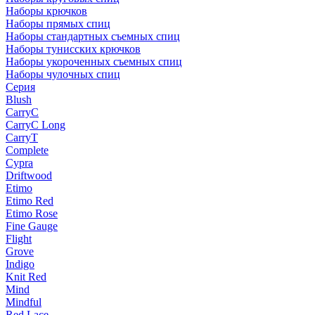
Наборы крючков
Наборы прямых спиц
Наборы стандартных съемных спиц
Наборы тунисских крючков
Наборы укороченных съемных спиц
Наборы чулочных спиц
Серия
Blush
CarryC
CarryC Long
CarryT
Complete
Cypra
Driftwood
Etimo
Etimo Red
Etimo Rose
Fine Gauge
Flight
Grove
Indigo
Knit Red
Mind
Mindful
Red Lace