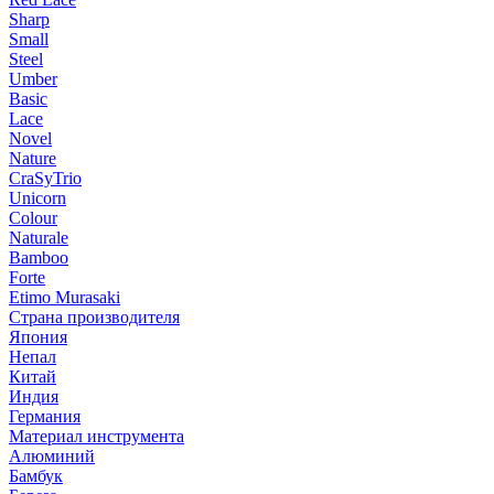
Sharp
Small
Steel
Umber
Basic
Lace
Novel
Nature
CraSyTrio
Unicorn
Colour
Naturale
Bamboo
Forte
Etimo Murasaki
Страна производителя
Япония
Непал
Китай
Индия
Германия
Материал инструмента
Алюминий
Бамбук