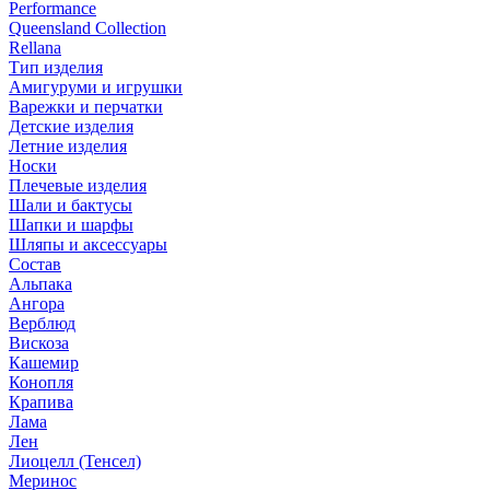
Performance
Queensland Collection
Rellana
Тип изделия
Амигуруми и игрушки
Варежки и перчатки
Детские изделия
Летние изделия
Носки
Плечевые изделия
Шали и бактусы
Шапки и шарфы
Шляпы и аксессуары
Состав
Альпака
Ангора
Верблюд
Вискоза
Кашемир
Конопля
Крапива
Лама
Лен
Лиоцелл (Тенсел)
Меринос