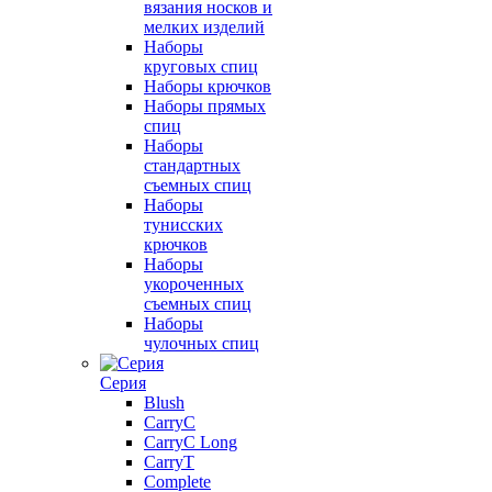
вязания носков и
мелких изделий
Наборы
круговых спиц
Наборы крючков
Наборы прямых
спиц
Наборы
стандартных
съемных спиц
Наборы
тунисских
крючков
Наборы
укороченных
съемных спиц
Наборы
чулочных спиц
Серия
Blush
CarryC
CarryC Long
CarryT
Complete