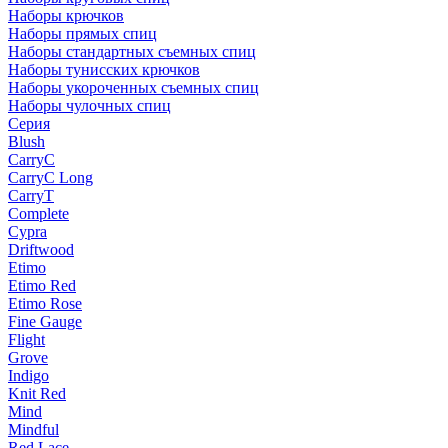
Наборы крючков
Наборы прямых спиц
Наборы стандартных съемных спиц
Наборы тунисских крючков
Наборы укороченных съемных спиц
Наборы чулочных спиц
Серия
Blush
CarryC
CarryC Long
CarryT
Complete
Cypra
Driftwood
Etimo
Etimo Red
Etimo Rose
Fine Gauge
Flight
Grove
Indigo
Knit Red
Mind
Mindful
Red Lace