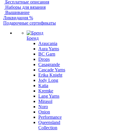
Бесплатные описания
Наборы для вязания
Вышивание
Ликвидация %
Подарочные сертификаты
Бренд
Araucania
Aura Yarns
BC Garn
Drops
Casagrande
Cascade Yarns
Erika Knight
Jody Long
Katia
Kremke
Lang Yarns
Mirasol
Noro
Onion
Performance
Queensland
Collection