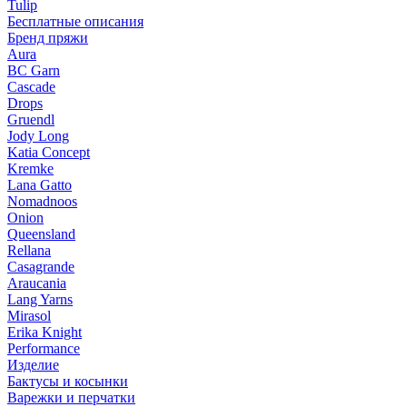
Tulip
Бесплатные описания
Бренд пряжи
Aura
BC Garn
Cascade
Drops
Gruendl
Jody Long
Katia Concept
Kremke
Lana Gatto
Nomadnoos
Onion
Queensland
Rellana
Casagrande
Araucania
Lang Yarns
Mirasol
Erika Knight
Performance
Изделие
Бактусы и косынки
Варежки и перчатки