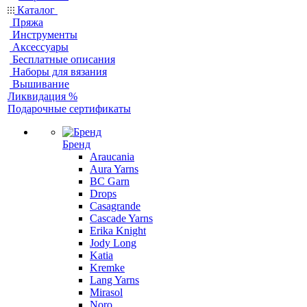
Каталог
Пряжа
Инструменты
Аксессуары
Бесплатные описания
Наборы для вязания
Вышивание
Ликвидация %
Подарочные сертификаты
Бренд
Araucania
Aura Yarns
BC Garn
Drops
Casagrande
Cascade Yarns
Erika Knight
Jody Long
Katia
Kremke
Lang Yarns
Mirasol
Noro