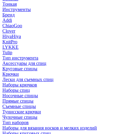
Тонкая
Инструменты
Бренд
Addi
ChiaoGoo
Clover
HiyaHiya
KnitPro
LYKKE
Tulip
Тип инструмента
Аксессуары для спиц
Круговые спицы
Крючки
Лески для съемных спиц
Наборы крючков
Наборы спиц
Носочные спицы
Прямые спицы
Съемные спицы
Тунисские крючки
Чулочные спицы
Тип наборов
Наборы для вязания носков и мелких изделий
Наборы круговых спиц