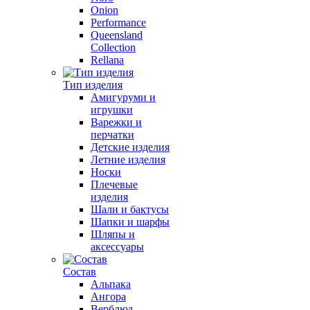
Onion
Performance
Queensland
Collection
Rellana
Тип изделия
Амигуруми и
игрушки
Варежки и
перчатки
Детские изделия
Летние изделия
Носки
Плечевые
изделия
Шали и бактусы
Шапки и шарфы
Шляпы и
аксессуары
Состав
Альпака
Ангора
Верблюд