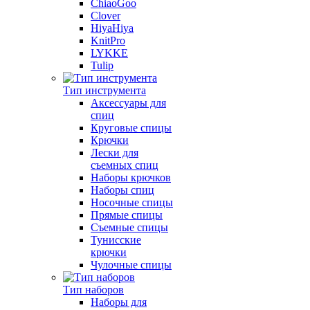
ChiaoGoo
Clover
HiyaHiya
KnitPro
LYKKE
Tulip
Тип инструмента
Аксессуары для
спиц
Круговые спицы
Крючки
Лески для
съемных спиц
Наборы крючков
Наборы спиц
Носочные спицы
Прямые спицы
Съемные спицы
Тунисские
крючки
Чулочные спицы
Тип наборов
Наборы для