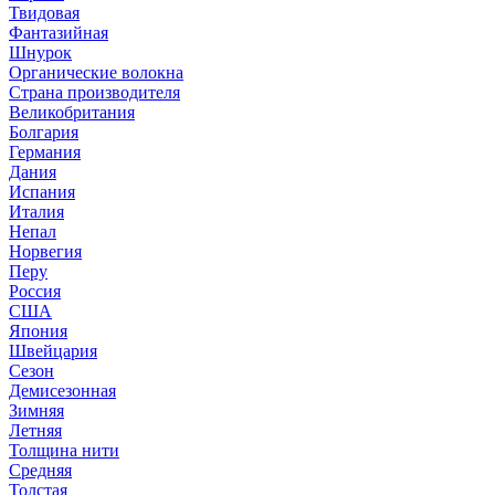
Твидовая
Фантазийная
Шнурок
Органические волокна
Страна производителя
Великобритания
Болгария
Германия
Дания
Испания
Италия
Непал
Норвегия
Перу
Россия
США
Япония
Швейцария
Сезон
Демисезонная
Зимняя
Летняя
Толщина нити
Средняя
Толстая