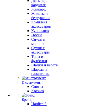
Джемпер,
кардиган
Жаккард
Жилеты и
безрукавки
Комплект
аксессуаров
Купальник
Носки
Снуды и
манишки
Сумки и
аксессуары
Топы и
футболки
Шапки и береты
Шарфы и
палантины
Инструмент
Спицы
Крючок
Бренд
Hardicraft