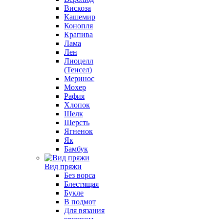
Вискоза
Кашемир
Конопля
Крапива
Лама
Лен
Лиоцелл
(Тенсел)
Меринос
Мохер
Рафия
Хлопок
Шелк
Шерсть
Ягненок
Як
Бамбук
Вид пряжи
Без ворса
Блестящая
Букле
В подмот
Для вязания