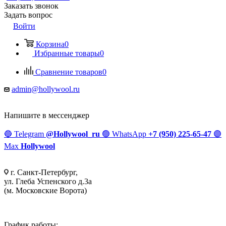
Заказать звонок
Задать вопрос
Войти
Корзина
0
Избранные товары
0
Сравнение товаров
0
admin@hollywool.ru
Напишите в мессенджер
🔵
Telegram
@Hollywool_ru
🟢
WhatsApp
+7 (950) 225-65-47
🟣
Max
Hollywool
г. Санкт-Петербург,
ул. Глеба Успенского д.3а
(м. Московские Ворота)
График работы: