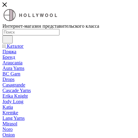
HOLLYWOOL
Интернет-магазин представительского класса
Каталог
Пряжа
Бренд
Araucania
Aura Yarns
BC Garn
Drops
Casagrande
Cascade Yarns
Erika Knight
Jody Long
Katia
Kremke
Lang Yarns
Mirasol
Noro
Onion