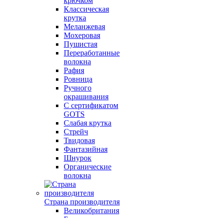
крючком
Классическая
крутка
Меланжевая
Мохеровая
Пушистая
Переработанные
волокна
Рафия
Ровница
Ручного
окрашивания
С сертификатом
GOTS
Слабая крутка
Стрейч
Твидовая
Фантазийная
Шнурок
Органические
волокна
Страна производителя
Великобритания