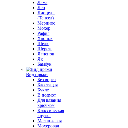
Лама
Лен
Лиоцелл
(Тенсел)
Меринос
Мохер
Рафия
Хлопок
Шелк
Шерсть
Ягненок
Як
Бамбук
Вид пряжи
Без ворса
Блестящая
Букле
В подмот
Для вязания
крючком
Классическая
крутка
Меланжевая
Мохеровая