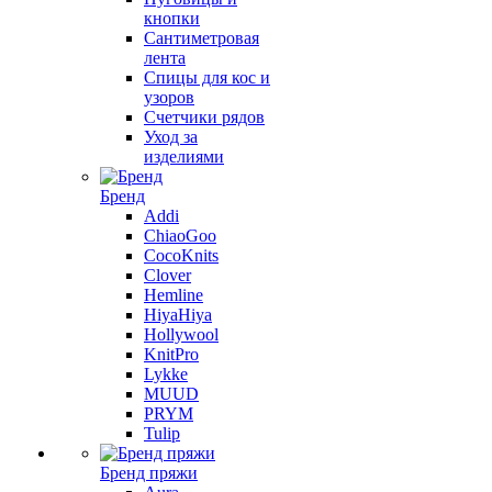
кнопки
Сантиметровая
лента
Спицы для кос и
узоров
Счетчики рядов
Уход за
изделиями
Бренд
Addi
ChiaoGoo
CocoKnits
Clover
Hemline
HiyaHiya
Hollywool
KnitPro
Lykke
MUUD
PRYM
Tulip
Бренд пряжи