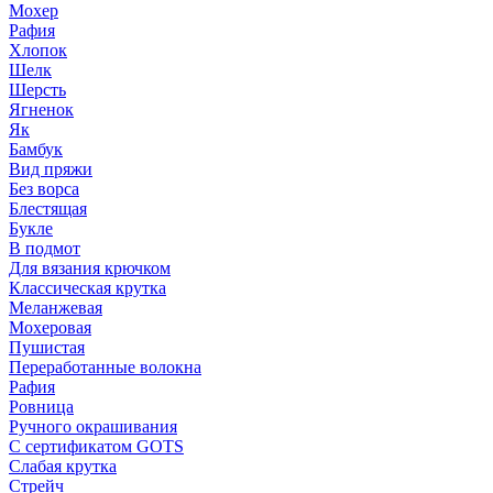
Мохер
Рафия
Хлопок
Шелк
Шерсть
Ягненок
Як
Бамбук
Вид пряжи
Без ворса
Блестящая
Букле
В подмот
Для вязания крючком
Классическая крутка
Меланжевая
Мохеровая
Пушистая
Переработанные волокна
Рафия
Ровница
Ручного окрашивания
С сертификатом GOTS
Слабая крутка
Стрейч