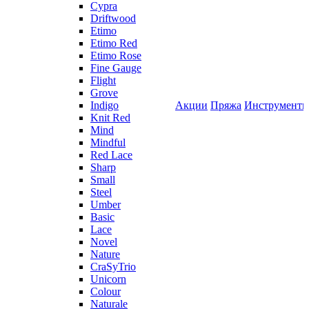
Cypra
Driftwood
Etimo
Etimo Red
Etimo Rose
Fine Gauge
Flight
Grove
Indigo
Акции
Пряжа
Инструмент
Knit Red
Mind
Mindful
Red Lace
Sharp
Small
Steel
Umber
Basic
Lace
Novel
Nature
CraSyTrio
Unicorn
Colour
Naturale