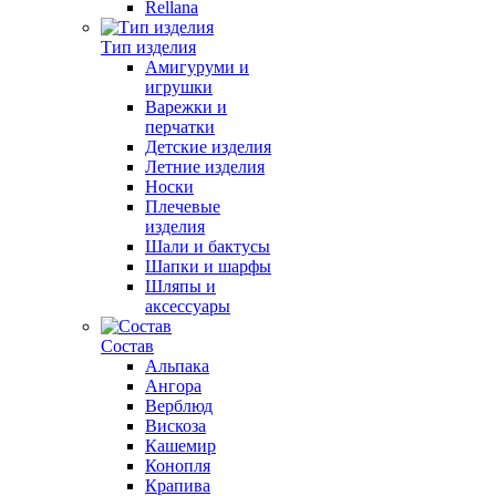
Rellana
Тип изделия
Амигуруми и
игрушки
Варежки и
перчатки
Детские изделия
Летние изделия
Носки
Плечевые
изделия
Шали и бактусы
Шапки и шарфы
Шляпы и
аксессуары
Состав
Альпака
Ангора
Верблюд
Вискоза
Кашемир
Конопля
Крапива