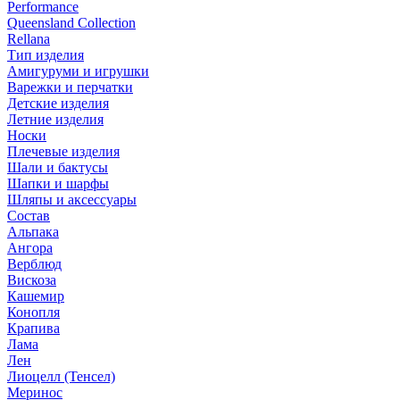
Performance
Queensland Collection
Rellana
Тип изделия
Амигуруми и игрушки
Варежки и перчатки
Детские изделия
Летние изделия
Носки
Плечевые изделия
Шали и бактусы
Шапки и шарфы
Шляпы и аксессуары
Состав
Альпака
Ангора
Верблюд
Вискоза
Кашемир
Конопля
Крапива
Лама
Лен
Лиоцелл (Тенсел)
Меринос