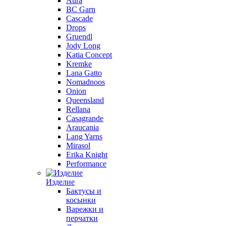
Aura
BC Garn
Cascade
Drops
Gruendl
Jody Long
Katia Concept
Kremke
Lana Gatto
Nomadnoos
Onion
Queensland
Rellana
Casagrande
Araucania
Lang Yarns
Mirasol
Erika Knight
Performance
Изделие
Бактусы и
косынки
Варежки и
перчатки