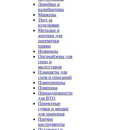
Линейки и
калибраторы
Маркеры
Уход за
изделиями
Моталки и
зонтики для
перемотки
пряжи
Ножницы
Органайзеры для
спиц и
аксессуаров
Планшеты для
схем и описаний
Помпонницы
Помпоны
Принадлежности
для ВТО
Проектные
сумки и мешки
для хранения
Прочие
инструменты
Пуговицы и