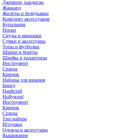
Джемпер, кардиган
Жаккард
Жилеты и безрукавки
Комплект аксессуаров
Купальник
Носки
Снуды и манишки
Сумки и аксессуары
Топы и футболки
Шапки и береты
Шарфы и палантины
Инструмент
Спицы
Крючок
Наборы для вязания
Бренд
Hardicraft
Hollywool
Инструмент
Крючок
Спицы
Тип набора
Игрушки
Одежда и аксессуары
Вышивание