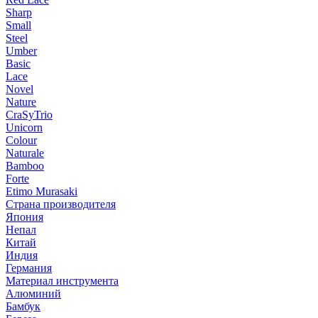
Sharp
Small
Steel
Umber
Basic
Lace
Novel
Nature
CraSyTrio
Unicorn
Colour
Naturale
Bamboo
Forte
Etimo Murasaki
Страна производителя
Япония
Непал
Китай
Индия
Германия
Материал инструмента
Алюминий
Бамбук