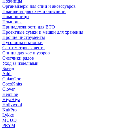
Ножницы
Органайзеры для спиц и аксессуаров
Планшеты для схем и описаний
Помпонницы
Помпоны
Принадлежности для ВТО
Проектные сумки и мешки для хранения
Прочие инструменты
Пуговицы и кнопки
Сантиметровая лента
Спицы для кос и узоров
Счетчики рядов
Уход за изделиями
Бренд
Addi
ChiaoGoo
CocoKnits
Clover
Hemline
HiyaHiya
Hollywool
KnitPro
Lykke
MUUD
PRYM