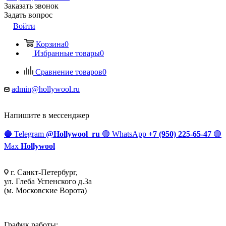
Заказать звонок
Задать вопрос
Войти
Корзина
0
Избранные товары
0
Сравнение товаров
0
admin@hollywool.ru
Напишите в мессенджер
🔵
Telegram
@Hollywool_ru
🟢
WhatsApp
+7 (950) 225-65-47
🟣
Max
Hollywool
г. Санкт-Петербург,
ул. Глеба Успенского д.3а
(м. Московские Ворота)
График работы: