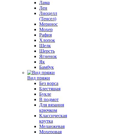
Лама
Лен
Лиоцелл
(Тенсел)
Меринос
Мохер
Рафия
Хлопок
Шелк
Шерсть
Ягненок
Як
Бамбук
Вид пряжи
Без ворса
Блестящая
Букле
В подмот
Для вязания
крючком
Классическая
крутка
Меланжевая
Мохеровая