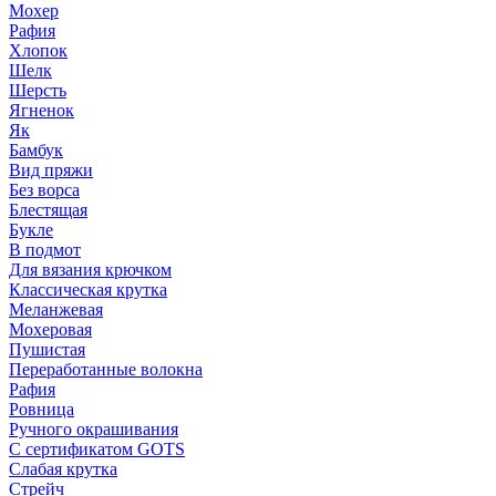
Мохер
Рафия
Хлопок
Шелк
Шерсть
Ягненок
Як
Бамбук
Вид пряжи
Без ворса
Блестящая
Букле
В подмот
Для вязания крючком
Классическая крутка
Меланжевая
Мохеровая
Пушистая
Переработанные волокна
Рафия
Ровница
Ручного окрашивания
С сертификатом GOTS
Слабая крутка
Стрейч