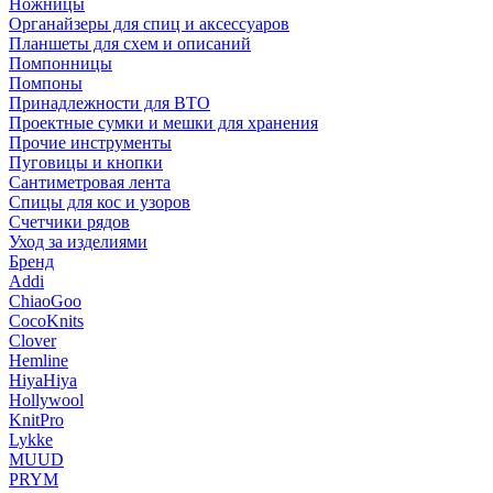
Ножницы
Органайзеры для спиц и аксессуаров
Планшеты для схем и описаний
Помпонницы
Помпоны
Принадлежности для ВТО
Проектные сумки и мешки для хранения
Прочие инструменты
Пуговицы и кнопки
Сантиметровая лента
Спицы для кос и узоров
Счетчики рядов
Уход за изделиями
Бренд
Addi
ChiaoGoo
CocoKnits
Clover
Hemline
HiyaHiya
Hollywool
KnitPro
Lykke
MUUD
PRYM