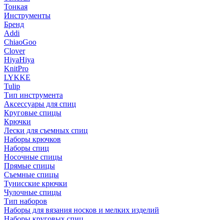
Тонкая
Инструменты
Бренд
Addi
ChiaoGoo
Clover
HiyaHiya
KnitPro
LYKKE
Tulip
Тип инструмента
Аксессуары для спиц
Круговые спицы
Крючки
Лески для съемных спиц
Наборы крючков
Наборы спиц
Носочные спицы
Прямые спицы
Съемные спицы
Тунисские крючки
Чулочные спицы
Тип наборов
Наборы для вязания носков и мелких изделий
Наборы круговых спиц