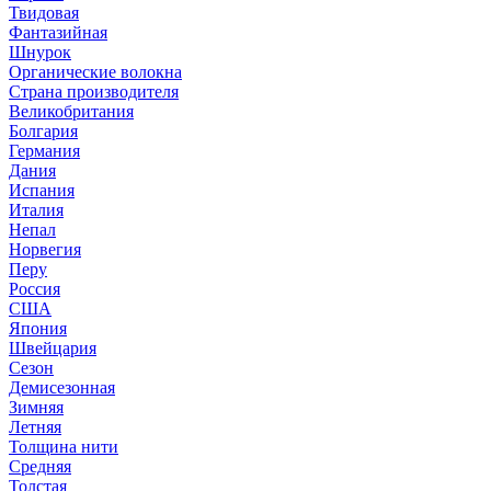
Твидовая
Фантазийная
Шнурок
Органические волокна
Страна производителя
Великобритания
Болгария
Германия
Дания
Испания
Италия
Непал
Норвегия
Перу
Россия
США
Япония
Швейцария
Сезон
Демисезонная
Зимняя
Летняя
Толщина нити
Средняя
Толстая