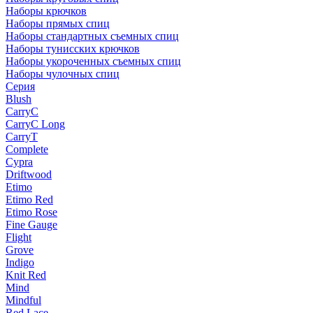
Наборы крючков
Наборы прямых спиц
Наборы стандартных съемных спиц
Наборы тунисских крючков
Наборы укороченных съемных спиц
Наборы чулочных спиц
Серия
Blush
CarryC
CarryC Long
CarryT
Complete
Cypra
Driftwood
Etimo
Etimo Red
Etimo Rose
Fine Gauge
Flight
Grove
Indigo
Knit Red
Mind
Mindful
Red Lace