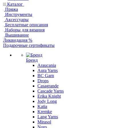
Каталог
Пряжа
Инструменты
Аксессуары
Бесплатные описания
Наборы для вязания
Вышивание
Ликвидация %
Подарочные сертификаты
Бренд
Araucania
Aura Yarns
BC Garn
Drops
Casagrande
Cascade Yarns
Erika Knight
Jody Long
Katia
Kremke
Lang Yarns
Mirasol
Noro