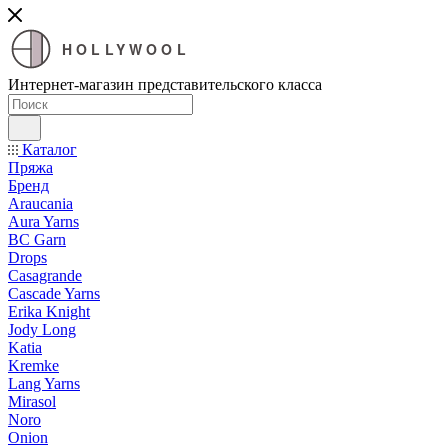
HOLLYWOOL
Интернет-магазин представительского класса
Каталог
Пряжа
Бренд
Araucania
Aura Yarns
BC Garn
Drops
Casagrande
Cascade Yarns
Erika Knight
Jody Long
Katia
Kremke
Lang Yarns
Mirasol
Noro
Onion