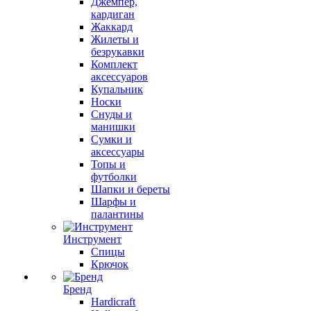
Джемпер,
кардиган
Жаккард
Жилеты и
безрукавки
Комплект
аксессуаров
Купальник
Носки
Снуды и
манишки
Сумки и
аксессуары
Топы и
футболки
Шапки и береты
Шарфы и
палантины
Инструмент
Спицы
Крючок
Бренд
Hardicraft