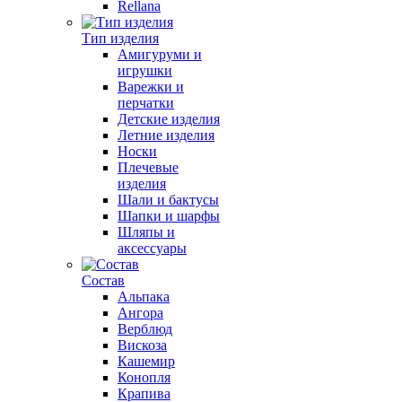
Rellana
Тип изделия
Амигуруми и
игрушки
Варежки и
перчатки
Детские изделия
Летние изделия
Носки
Плечевые
изделия
Шали и бактусы
Шапки и шарфы
Шляпы и
аксессуары
Состав
Альпака
Ангора
Верблюд
Вискоза
Кашемир
Конопля
Крапива