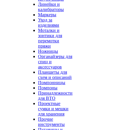
Линейки и
калибраторы
Маркеры
Уход за
изделиями
Моталки и
зонтики для
перемотки
пряжи
Ножницы
Органайзеры для
спиц и
аксессуаров
Планшеты для
схем и описаний
Помпонницы
Помпоны
Принадлежности
для ВТО
Проектные
сумки и мешки
для хранения
Прочие
инструменты
Пуговицы и