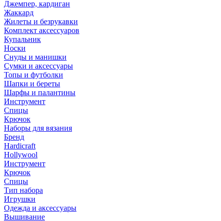
Джемпер, кардиган
Жаккард
Жилеты и безрукавки
Комплект аксессуаров
Купальник
Носки
Снуды и манишки
Сумки и аксессуары
Топы и футболки
Шапки и береты
Шарфы и палантины
Инструмент
Спицы
Крючок
Наборы для вязания
Бренд
Hardicraft
Hollywool
Инструмент
Крючок
Спицы
Тип набора
Игрушки
Одежда и аксессуары
Вышивание