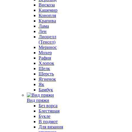
Вискоза
Кашемир
Конопля
Крапива
Лама
Лен
Лиоцелл
(Тенсел)
Меринос
Мохер
Рафия
Хлопок
Шелк
Шерсть
Ягненок
Як
Бамбук
Вид пряжи
Без ворса
Блестящая
Букле
В подмот
Для вязания