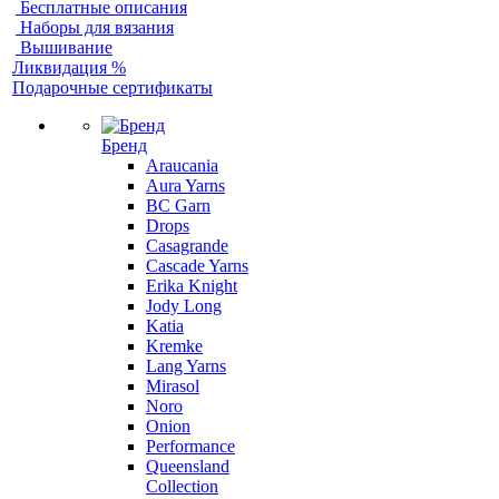
Бесплатные описания
Наборы для вязания
Вышивание
Ликвидация %
Подарочные сертификаты
Бренд
Araucania
Aura Yarns
BC Garn
Drops
Casagrande
Cascade Yarns
Erika Knight
Jody Long
Katia
Kremke
Lang Yarns
Mirasol
Noro
Onion
Performance
Queensland
Collection