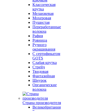
крючком
Классическая
крутка
Меланжевая
Мохеровая
Пушистая
Переработанные
волокна
Рафия
Ровница
Ручного
окрашивания
С сертификатом
GOTS
Слабая крутка
Стрейч
Твидовая
Фантазийная
Шнурок
Органические
волокна
Страна производителя
Великобритания