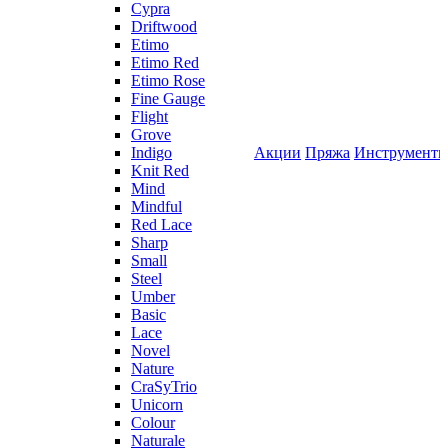
Cypra
Driftwood
Etimo
Etimo Red
Etimo Rose
Fine Gauge
Flight
Grove
Indigo
Акции
Пряжа
Инструмент
Knit Red
Mind
Mindful
Red Lace
Sharp
Small
Steel
Umber
Basic
Lace
Novel
Nature
CraSyTrio
Unicorn
Colour
Naturale