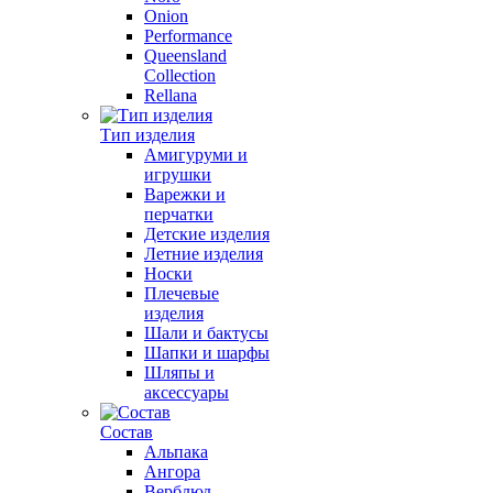
Onion
Performance
Queensland
Collection
Rellana
Тип изделия
Амигуруми и
игрушки
Варежки и
перчатки
Детские изделия
Летние изделия
Носки
Плечевые
изделия
Шали и бактусы
Шапки и шарфы
Шляпы и
аксессуары
Состав
Альпака
Ангора
Верблюд