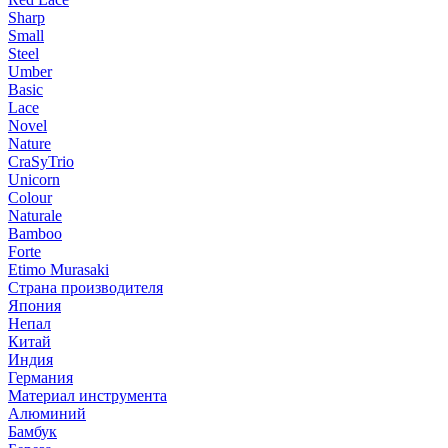
Sharp
Small
Steel
Umber
Basic
Lace
Novel
Nature
CraSyTrio
Unicorn
Colour
Naturale
Bamboo
Forte
Etimo Murasaki
Страна производителя
Япония
Непал
Китай
Индия
Германия
Материал инструмента
Алюминий
Бамбук