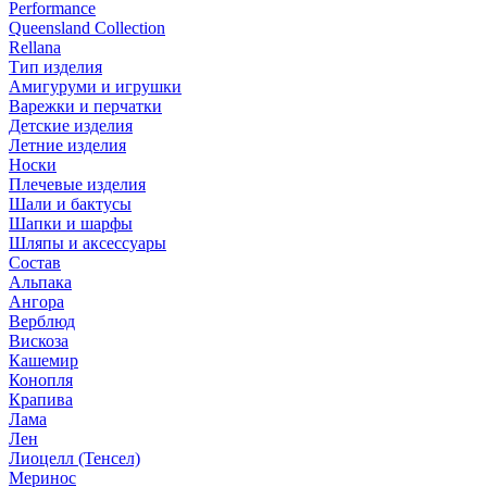
Performance
Queensland Collection
Rellana
Тип изделия
Амигуруми и игрушки
Варежки и перчатки
Детские изделия
Летние изделия
Носки
Плечевые изделия
Шали и бактусы
Шапки и шарфы
Шляпы и аксессуары
Состав
Альпака
Ангора
Верблюд
Вискоза
Кашемир
Конопля
Крапива
Лама
Лен
Лиоцелл (Тенсел)
Меринос