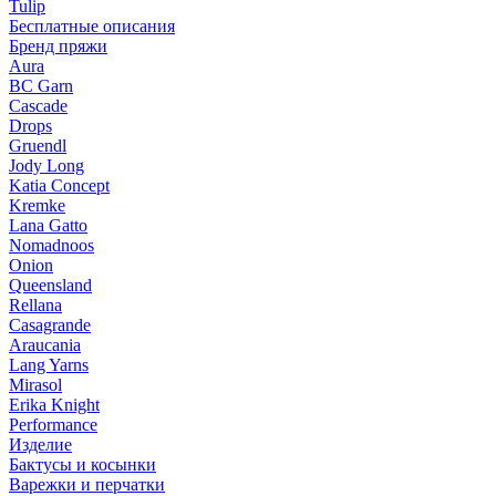
Tulip
Бесплатные описания
Бренд пряжи
Aura
BC Garn
Cascade
Drops
Gruendl
Jody Long
Katia Concept
Kremke
Lana Gatto
Nomadnoos
Onion
Queensland
Rellana
Casagrande
Araucania
Lang Yarns
Mirasol
Erika Knight
Performance
Изделие
Бактусы и косынки
Варежки и перчатки