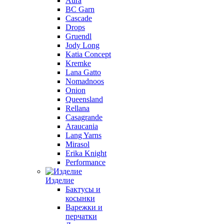
Aura
BC Garn
Cascade
Drops
Gruendl
Jody Long
Katia Concept
Kremke
Lana Gatto
Nomadnoos
Onion
Queensland
Rellana
Casagrande
Araucania
Lang Yarns
Mirasol
Erika Knight
Performance
Изделие
Бактусы и
косынки
Варежки и
перчатки