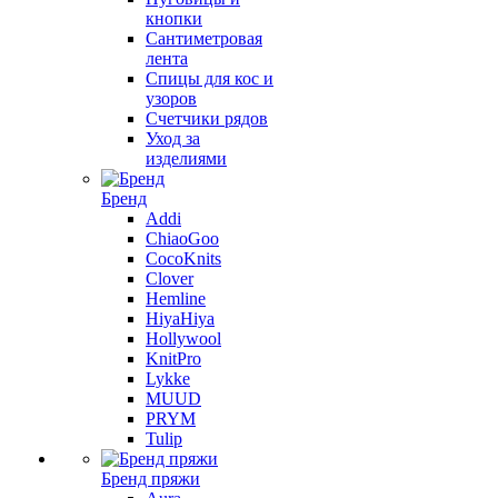
кнопки
Сантиметровая
лента
Спицы для кос и
узоров
Счетчики рядов
Уход за
изделиями
Бренд
Addi
ChiaoGoo
CocoKnits
Clover
Hemline
HiyaHiya
Hollywool
KnitPro
Lykke
MUUD
PRYM
Tulip
Бренд пряжи