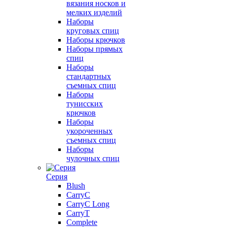
вязания носков и
мелких изделий
Наборы
круговых спиц
Наборы крючков
Наборы прямых
спиц
Наборы
стандартных
съемных спиц
Наборы
тунисских
крючков
Наборы
укороченных
съемных спиц
Наборы
чулочных спиц
Серия
Blush
CarryC
CarryC Long
CarryT
Complete