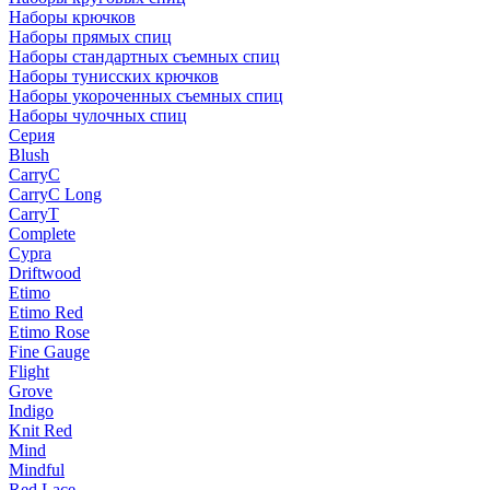
Наборы крючков
Наборы прямых спиц
Наборы стандартных съемных спиц
Наборы тунисских крючков
Наборы укороченных съемных спиц
Наборы чулочных спиц
Серия
Blush
CarryC
CarryC Long
CarryT
Complete
Cypra
Driftwood
Etimo
Etimo Red
Etimo Rose
Fine Gauge
Flight
Grove
Indigo
Knit Red
Mind
Mindful
Red Lace