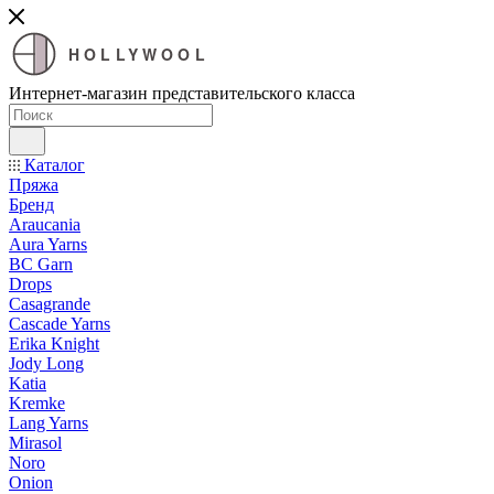
HOLLYWOOL
Интернет-магазин представительского класса
Каталог
Пряжа
Бренд
Araucania
Aura Yarns
BC Garn
Drops
Casagrande
Cascade Yarns
Erika Knight
Jody Long
Katia
Kremke
Lang Yarns
Mirasol
Noro
Onion