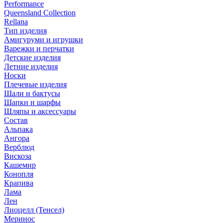
Performance
Queensland Collection
Rellana
Тип изделия
Амигуруми и игрушки
Варежки и перчатки
Детские изделия
Летние изделия
Носки
Плечевые изделия
Шали и бактусы
Шапки и шарфы
Шляпы и аксессуары
Состав
Альпака
Ангора
Верблюд
Вискоза
Кашемир
Конопля
Крапива
Лама
Лен
Лиоцелл (Тенсел)
Меринос