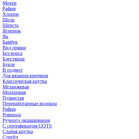
Мохер
Рафия
Хлопок
Шелк
Шерсть
Ягненок
Як
Бамбук
Вид пряжи
Без ворса
Блестящая
Букле
В подмот
Для вязания крючком
Классическая крутка
Меланжевая
Мохеровая
Пушистая
Переработанные волокна
Рафия
Ровница
Ручного окрашивания
С сертификатом GOTS
Слабая крутка
Стрейч