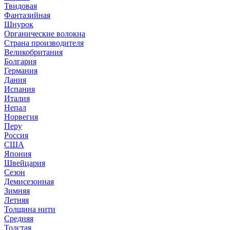
Твидовая
Фантазийная
Шнурок
Органические волокна
Страна производителя
Великобритания
Болгария
Германия
Дания
Испания
Италия
Непал
Норвегия
Перу
Россия
США
Япония
Швейцария
Сезон
Демисезонная
Зимняя
Летняя
Толщина нити
Средняя
Толстая