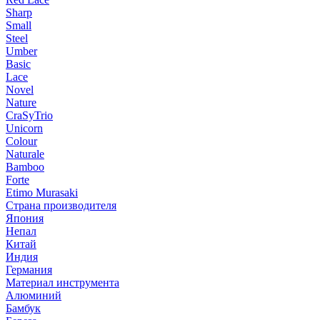
Sharp
Small
Steel
Umber
Basic
Lace
Novel
Nature
CraSyTrio
Unicorn
Colour
Naturale
Bamboo
Forte
Etimo Murasaki
Страна производителя
Япония
Непал
Китай
Индия
Германия
Материал инструмента
Алюминий
Бамбук