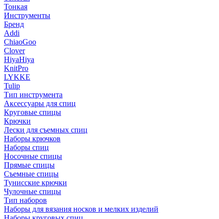
Тонкая
Инструменты
Бренд
Addi
ChiaoGoo
Clover
HiyaHiya
KnitPro
LYKKE
Tulip
Тип инструмента
Аксессуары для спиц
Круговые спицы
Крючки
Лески для съемных спиц
Наборы крючков
Наборы спиц
Носочные спицы
Прямые спицы
Съемные спицы
Тунисские крючки
Чулочные спицы
Тип наборов
Наборы для вязания носков и мелких изделий
Наборы круговых спиц