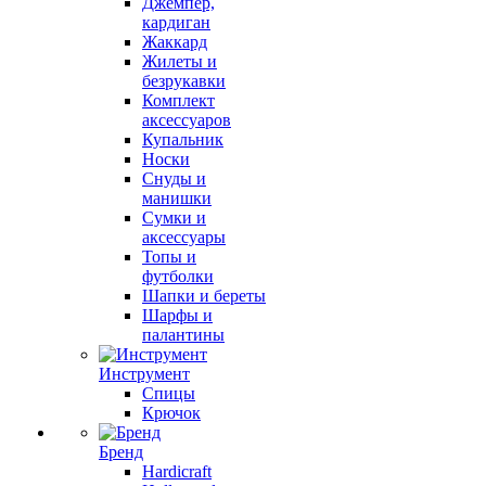
Джемпер,
кардиган
Жаккард
Жилеты и
безрукавки
Комплект
аксессуаров
Купальник
Носки
Снуды и
манишки
Сумки и
аксессуары
Топы и
футболки
Шапки и береты
Шарфы и
палантины
Инструмент
Спицы
Крючок
Бренд
Hardicraft