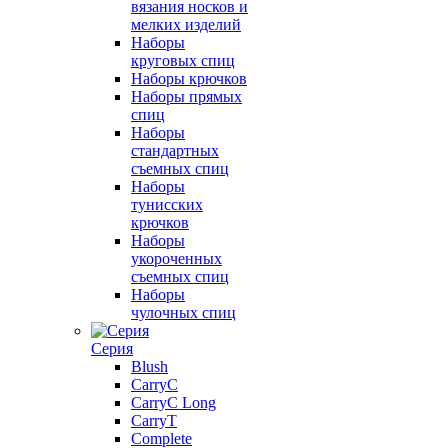
вязания носков и
мелких изделий
Наборы
круговых спиц
Наборы крючков
Наборы прямых
спиц
Наборы
стандартных
съемных спиц
Наборы
тунисских
крючков
Наборы
укороченных
съемных спиц
Наборы
чулочных спиц
Серия
Blush
CarryC
CarryC Long
CarryT
Complete