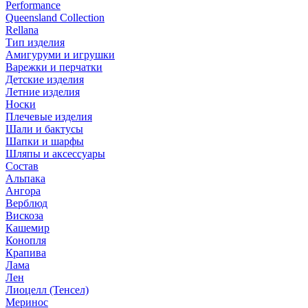
Performance
Queensland Collection
Rellana
Тип изделия
Амигуруми и игрушки
Варежки и перчатки
Детские изделия
Летние изделия
Носки
Плечевые изделия
Шали и бактусы
Шапки и шарфы
Шляпы и аксессуары
Состав
Альпака
Ангора
Верблюд
Вискоза
Кашемир
Конопля
Крапива
Лама
Лен
Лиоцелл (Тенсел)
Меринос