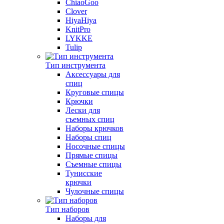
ChiaoGoo
Clover
HiyaHiya
KnitPro
LYKKE
Tulip
Тип инструмента
Аксессуары для
спиц
Круговые спицы
Крючки
Лески для
съемных спиц
Наборы крючков
Наборы спиц
Носочные спицы
Прямые спицы
Съемные спицы
Тунисские
крючки
Чулочные спицы
Тип наборов
Наборы для