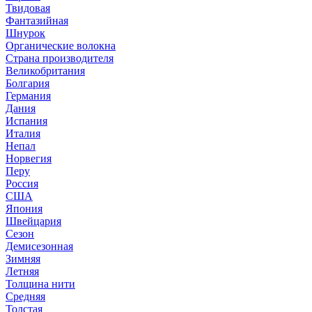
Твидовая
Фантазийная
Шнурок
Органические волокна
Страна производителя
Великобритания
Болгария
Германия
Дания
Испания
Италия
Непал
Норвегия
Перу
Россия
США
Япония
Швейцария
Сезон
Демисезонная
Зимняя
Летняя
Толщина нити
Средняя
Толстая