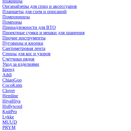
Ножницы
Органайзеры для спиц и аксессуаров
Планшеты для схем и описаний
Помпонницы
Помпоны
Принадлежности для ВТО
Проектные сумки и мешки для хранения
Прочие инструменты
Пуговицы и кнопки
Сантиметровая лента
Спицы для кос и узоров
Счетчики рядов
Уход за изделиями
Бренд
Addi
ChiaoGoo
CocoKnits
Clover
Hemline
HiyaHiya
Hollywool
KnitPro
Lykke
MUUD
PRYM