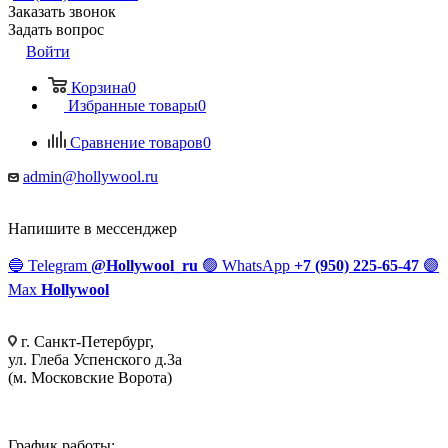
Заказать звонок
Задать вопрос
Войти
Корзина
0
Избранные товары
0
Сравнение товаров
0
admin@hollywool.ru
Напишите в мессенджер
🔵
Telegram
@Hollywool_ru
🟢
WhatsApp
+7 (950) 225-65-47
🟣
Max
Hollywool
г. Санкт-Петербург,
ул. Глеба Успенского д.3а
(м. Московские Ворота)
График работы: