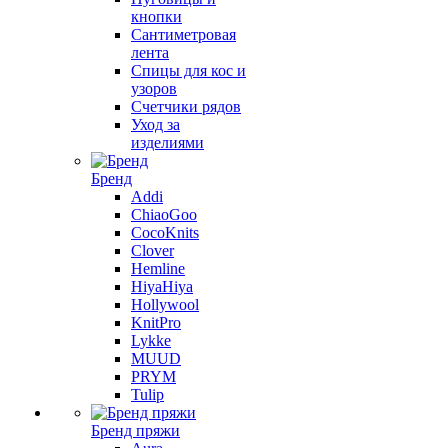
кнопки
Сантиметровая
лента
Спицы для кос и
узоров
Счетчики рядов
Уход за
изделиями
Бренд
Addi
ChiaoGoo
CocoKnits
Clover
Hemline
HiyaHiya
Hollywool
KnitPro
Lykke
MUUD
PRYM
Tulip
Бренд пряжи