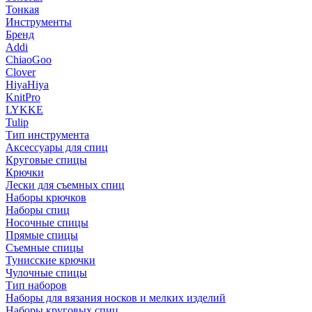
Тонкая
Инструменты
Бренд
Addi
ChiaoGoo
Clover
HiyaHiya
KnitPro
LYKKE
Tulip
Тип инструмента
Аксессуары для спиц
Круговые спицы
Крючки
Лески для съемных спиц
Наборы крючков
Наборы спиц
Носочные спицы
Прямые спицы
Съемные спицы
Тунисские крючки
Чулочные спицы
Тип наборов
Наборы для вязания носков и мелких изделий
Наборы круговых спиц