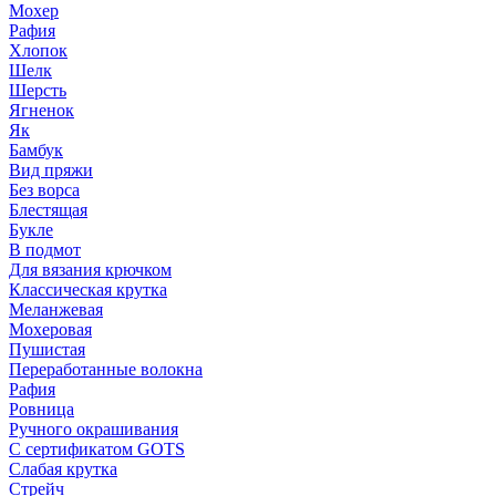
Мохер
Рафия
Хлопок
Шелк
Шерсть
Ягненок
Як
Бамбук
Вид пряжи
Без ворса
Блестящая
Букле
В подмот
Для вязания крючком
Классическая крутка
Меланжевая
Мохеровая
Пушистая
Переработанные волокна
Рафия
Ровница
Ручного окрашивания
С сертификатом GOTS
Слабая крутка
Стрейч