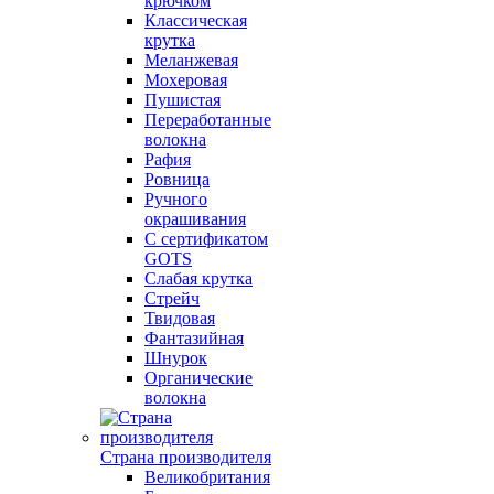
крючком
Классическая
крутка
Меланжевая
Мохеровая
Пушистая
Переработанные
волокна
Рафия
Ровница
Ручного
окрашивания
С сертификатом
GOTS
Слабая крутка
Стрейч
Твидовая
Фантазийная
Шнурок
Органические
волокна
Страна производителя
Великобритания