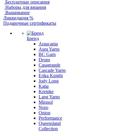
Бесплатные описания
Наборы для вязания
Вышивание
Ликвидация %
Подарочные сертификаты
Бренд
Araucania
Aura Yarns
BC Garn
Drops
Casagrande
Cascade Yarns
Erika Knight
Jody Long
Katia
Kremke
Lang Yarns
Mirasol
Noro
Onion
Performance
Queensland
Collection