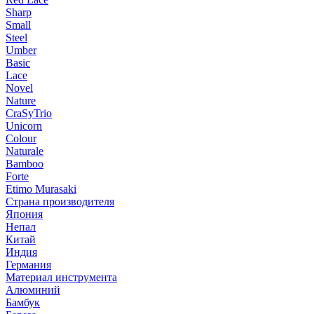
Sharp
Small
Steel
Umber
Basic
Lace
Novel
Nature
CraSyTrio
Unicorn
Colour
Naturale
Bamboo
Forte
Etimo Murasaki
Страна производителя
Япония
Непал
Китай
Индия
Германия
Материал инструмента
Алюминий
Бамбук