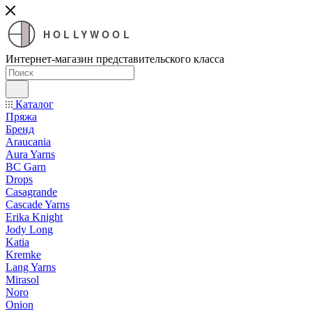
HOLLYWOOL
Интернет-магазин представительского класса
Каталог
Пряжа
Бренд
Araucania
Aura Yarns
BC Garn
Drops
Casagrande
Cascade Yarns
Erika Knight
Jody Long
Katia
Kremke
Lang Yarns
Mirasol
Noro
Onion