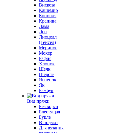
Вискоза
Кашемир
Конопля
Крапива
Лама
Лен
Лиоцелл
(Тенсел)
Меринос
Мохер
Рафия
Хлопок
Шелк
Шерсть
Ягненок
Як
Бамбук
Вид пряжи
Без ворса
Блестящая
Букле
В подмот
Для вязания