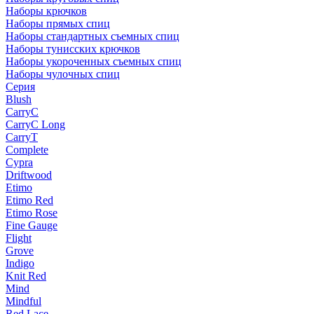
Наборы крючков
Наборы прямых спиц
Наборы стандартных съемных спиц
Наборы тунисских крючков
Наборы укороченных съемных спиц
Наборы чулочных спиц
Серия
Blush
CarryC
CarryC Long
CarryT
Complete
Cypra
Driftwood
Etimo
Etimo Red
Etimo Rose
Fine Gauge
Flight
Grove
Indigo
Knit Red
Mind
Mindful
Red Lace