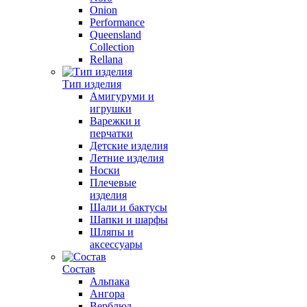
Onion
Performance
Queensland
Collection
Rellana
Тип изделия
Амигуруми и
игрушки
Варежки и
перчатки
Детские изделия
Летние изделия
Носки
Плечевые
изделия
Шали и бактусы
Шапки и шарфы
Шляпы и
аксессуары
Состав
Альпака
Ангора
Верблюд