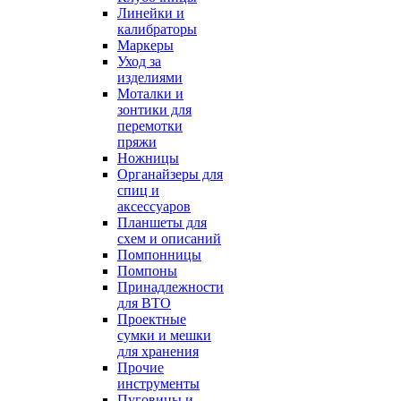
Линейки и
калибраторы
Маркеры
Уход за
изделиями
Моталки и
зонтики для
перемотки
пряжи
Ножницы
Органайзеры для
спиц и
аксессуаров
Планшеты для
схем и описаний
Помпонницы
Помпоны
Принадлежности
для ВТО
Проектные
сумки и мешки
для хранения
Прочие
инструменты
Пуговицы и