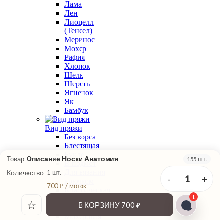
Лама
Лен
Лиоцелл
(Тенсел)
Меринос
Мохер
Рафия
Хлопок
Шелк
Шерсть
Ягненок
Як
Бамбук
Вид пряжи
Без ворса
Блестящая
Букле
Описание Носки Анатомия
Товар
155 шт.
В подмот
Для вязания
Количество
1 шт.
-
+
1
крючком
700 ₽ / моток
Классическая
1
крутка
☆
В КОРЗИНУ
700 ₽
Меланжевая
Мохеровая