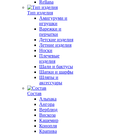
Rellana
Тип изделия
Амигуруми и
игрушки
Варежки и
перчатки
Детские изделия
Летние изделия
Носки
Плечевые
изделия
Шали и бактусы
Шапки и шарфы
Шляпы и
аксессуары
Состав
Альпака
Ангора
Верблюд
Вискоза
Кашемир
Конопля
Крапива