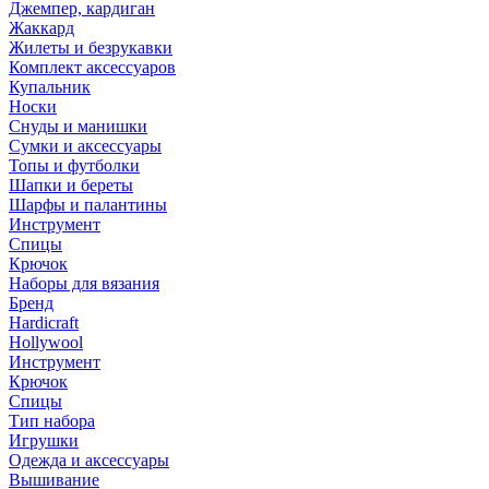
Джемпер, кардиган
Жаккард
Жилеты и безрукавки
Комплект аксессуаров
Купальник
Носки
Снуды и манишки
Сумки и аксессуары
Топы и футболки
Шапки и береты
Шарфы и палантины
Инструмент
Спицы
Крючок
Наборы для вязания
Бренд
Hardicraft
Hollywool
Инструмент
Крючок
Спицы
Тип набора
Игрушки
Одежда и аксессуары
Вышивание