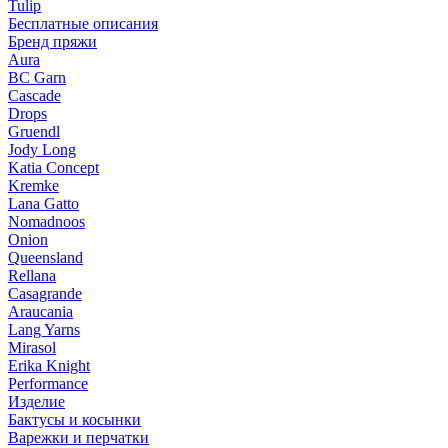
Tulip
Бесплатные описания
Бренд пряжи
Aura
BC Garn
Cascade
Drops
Gruendl
Jody Long
Katia Concept
Kremke
Lana Gatto
Nomadnoos
Onion
Queensland
Rellana
Casagrande
Araucania
Lang Yarns
Mirasol
Erika Knight
Performance
Изделие
Бактусы и косынки
Варежки и перчатки