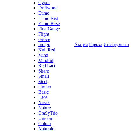
Cypra
Driftwood
Etimo
Etimo Red
Etimo Rose
Fine Gauge
Flight
Grove
Indigo
Акции
Пряжа
Инструмент
Knit Red
Mind
Mindful
Red Lace
Sharp
Small
Steel
Umber
Basic
Lace
Novel
Nature
CraSyTrio
Unicorn
Colour
Naturale