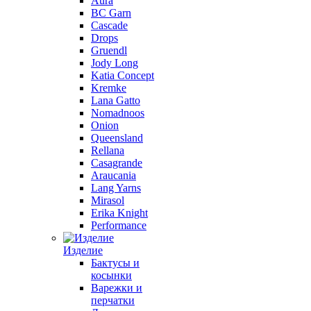
Aura
BC Garn
Cascade
Drops
Gruendl
Jody Long
Katia Concept
Kremke
Lana Gatto
Nomadnoos
Onion
Queensland
Rellana
Casagrande
Araucania
Lang Yarns
Mirasol
Erika Knight
Performance
Изделие
Бактусы и
косынки
Варежки и
перчатки