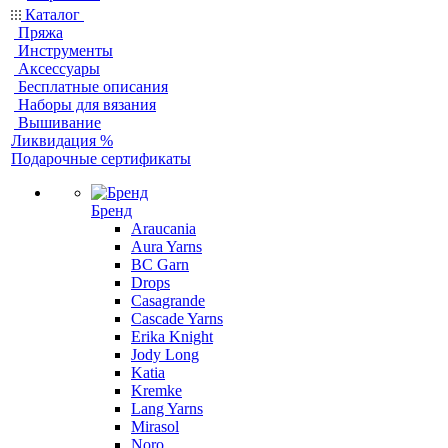
Каталог
Пряжа
Инструменты
Аксессуары
Бесплатные описания
Наборы для вязания
Вышивание
Ликвидация %
Подарочные сертификаты
Бренд
Araucania
Aura Yarns
BC Garn
Drops
Casagrande
Cascade Yarns
Erika Knight
Jody Long
Katia
Kremke
Lang Yarns
Mirasol
Noro