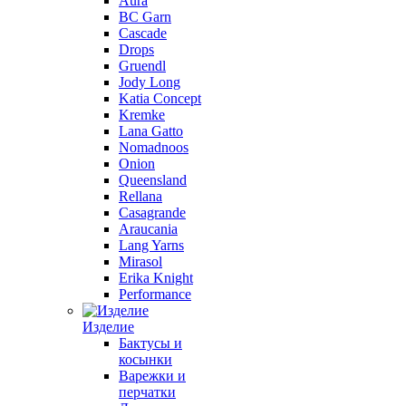
Aura
BC Garn
Cascade
Drops
Gruendl
Jody Long
Katia Concept
Kremke
Lana Gatto
Nomadnoos
Onion
Queensland
Rellana
Casagrande
Araucania
Lang Yarns
Mirasol
Erika Knight
Performance
Изделие
Бактусы и
косынки
Варежки и
перчатки