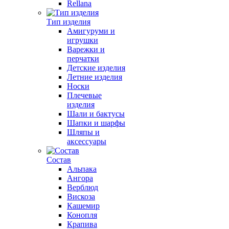
Rellana
Тип изделия
Амигуруми и
игрушки
Варежки и
перчатки
Детские изделия
Летние изделия
Носки
Плечевые
изделия
Шали и бактусы
Шапки и шарфы
Шляпы и
аксессуары
Состав
Альпака
Ангора
Верблюд
Вискоза
Кашемир
Конопля
Крапива