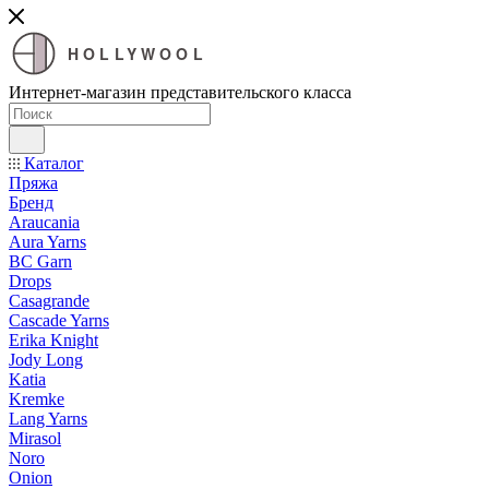
HOLLYWOOL
Интернет-магазин представительского класса
Каталог
Пряжа
Бренд
Araucania
Aura Yarns
BC Garn
Drops
Casagrande
Cascade Yarns
Erika Knight
Jody Long
Katia
Kremke
Lang Yarns
Mirasol
Noro
Onion