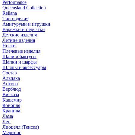
Performance
Queensland Collection
Rellana
Тип изделия
Амигуруми и игрушки
Варежки и перчатки
Детские изделия
Летние изделия
Носки
Плечевые изделия
Шали и бактусы
Шапки и шарфы
Шляпы и аксессуары
Состав
Альпака
Ангора
Верблюд
Вискоза
Кашемир
Конопля
Крапива
Лама
Лен
Лиоцелл (Тенсел)
Меринос