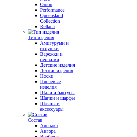
Onion
Performance
Queensland
Collection
Rellana
Тип изделия
Амигуруми и
игрушки
Варежки и
перчатки
Детские изделия
Летние изделия
Носки
Плечевые
изделия
Шали и бактусы
Шапки и шарфы
Шляпы и
аксессуары
Состав
Альпака
Ангора
Верблюд