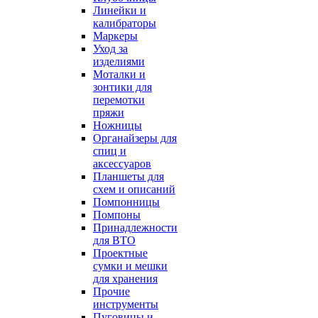
Линейки и
калибраторы
Маркеры
Уход за
изделиями
Моталки и
зонтики для
перемотки
пряжи
Ножницы
Органайзеры для
спиц и
аксессуаров
Планшеты для
схем и описаний
Помпонницы
Помпоны
Принадлежности
для ВТО
Проектные
сумки и мешки
для хранения
Прочие
инструменты
Пуговицы и