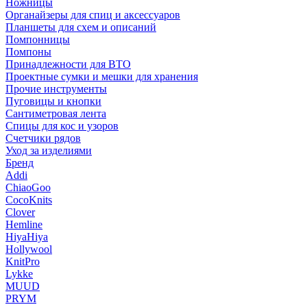
Ножницы
Органайзеры для спиц и аксессуаров
Планшеты для схем и описаний
Помпонницы
Помпоны
Принадлежности для ВТО
Проектные сумки и мешки для хранения
Прочие инструменты
Пуговицы и кнопки
Сантиметровая лента
Спицы для кос и узоров
Счетчики рядов
Уход за изделиями
Бренд
Addi
ChiaoGoo
CocoKnits
Clover
Hemline
HiyaHiya
Hollywool
KnitPro
Lykke
MUUD
PRYM