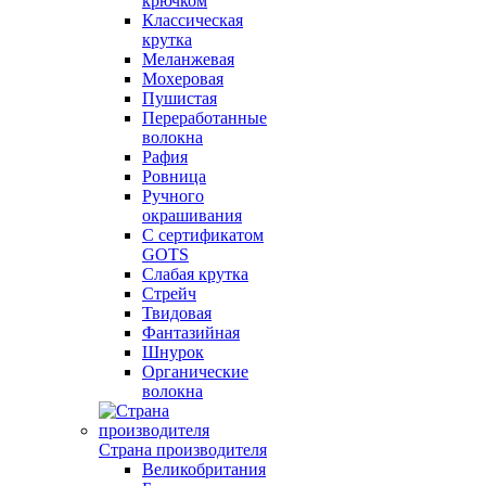
крючком
Классическая
крутка
Меланжевая
Мохеровая
Пушистая
Переработанные
волокна
Рафия
Ровница
Ручного
окрашивания
С сертификатом
GOTS
Слабая крутка
Стрейч
Твидовая
Фантазийная
Шнурок
Органические
волокна
Страна производителя
Великобритания