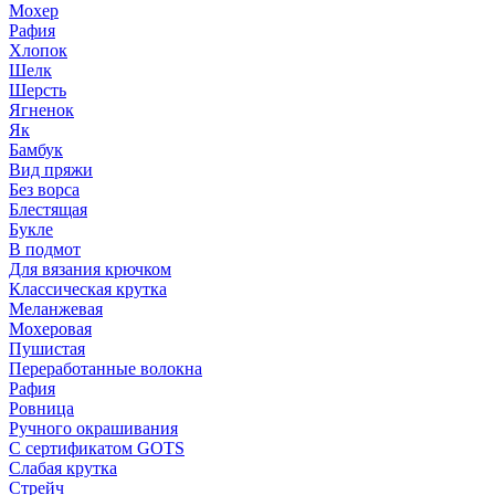
Мохер
Рафия
Хлопок
Шелк
Шерсть
Ягненок
Як
Бамбук
Вид пряжи
Без ворса
Блестящая
Букле
В подмот
Для вязания крючком
Классическая крутка
Меланжевая
Мохеровая
Пушистая
Переработанные волокна
Рафия
Ровница
Ручного окрашивания
С сертификатом GOTS
Слабая крутка
Стрейч