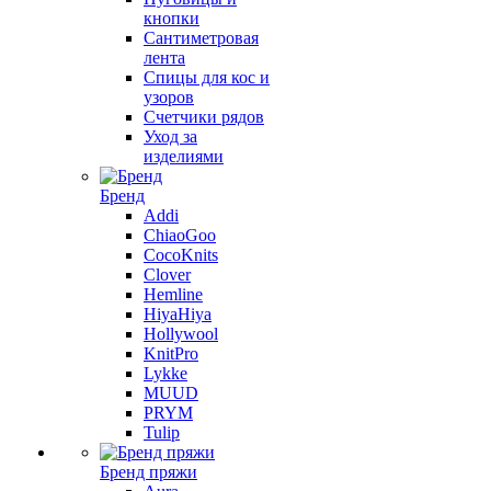
кнопки
Сантиметровая
лента
Спицы для кос и
узоров
Счетчики рядов
Уход за
изделиями
Бренд
Addi
ChiaoGoo
CocoKnits
Clover
Hemline
HiyaHiya
Hollywool
KnitPro
Lykke
MUUD
PRYM
Tulip
Бренд пряжи