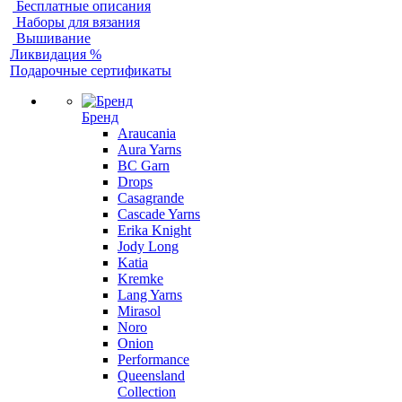
Бесплатные описания
Наборы для вязания
Вышивание
Ликвидация %
Подарочные сертификаты
Бренд
Araucania
Aura Yarns
BC Garn
Drops
Casagrande
Cascade Yarns
Erika Knight
Jody Long
Katia
Kremke
Lang Yarns
Mirasol
Noro
Onion
Performance
Queensland
Collection