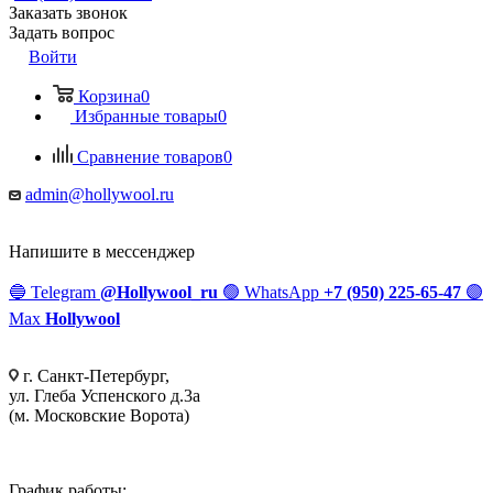
Заказать звонок
Задать вопрос
Войти
Корзина
0
Избранные товары
0
Сравнение товаров
0
admin@hollywool.ru
Напишите в мессенджер
🔵
Telegram
@Hollywool_ru
🟢
WhatsApp
+7 (950) 225-65-47
🟣
Max
Hollywool
г. Санкт-Петербург,
ул. Глеба Успенского д.3а
(м. Московские Ворота)
График работы: