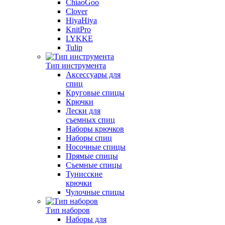
ChiaoGoo
Clover
HiyaHiya
KnitPro
LYKKE
Tulip
Тип инструмента
Аксессуары для
спиц
Круговые спицы
Крючки
Лески для
съемных спиц
Наборы крючков
Наборы спиц
Носочные спицы
Прямые спицы
Съемные спицы
Тунисские
крючки
Чулочные спицы
Тип наборов
Наборы для