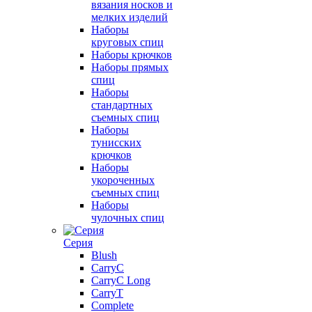
вязания носков и
мелких изделий
Наборы
круговых спиц
Наборы крючков
Наборы прямых
спиц
Наборы
стандартных
съемных спиц
Наборы
тунисских
крючков
Наборы
укороченных
съемных спиц
Наборы
чулочных спиц
Серия
Blush
CarryC
CarryC Long
CarryT
Complete