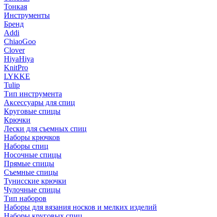
Тонкая
Инструменты
Бренд
Addi
ChiaoGoo
Clover
HiyaHiya
KnitPro
LYKKE
Tulip
Тип инструмента
Аксессуары для спиц
Круговые спицы
Крючки
Лески для съемных спиц
Наборы крючков
Наборы спиц
Носочные спицы
Прямые спицы
Съемные спицы
Тунисские крючки
Чулочные спицы
Тип наборов
Наборы для вязания носков и мелких изделий
Наборы круговых спиц