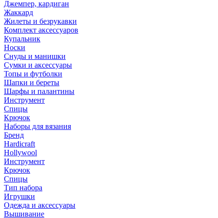
Джемпер, кардиган
Жаккард
Жилеты и безрукавки
Комплект аксессуаров
Купальник
Носки
Снуды и манишки
Сумки и аксессуары
Топы и футболки
Шапки и береты
Шарфы и палантины
Инструмент
Спицы
Крючок
Наборы для вязания
Бренд
Hardicraft
Hollywool
Инструмент
Крючок
Спицы
Тип набора
Игрушки
Одежда и аксессуары
Вышивание