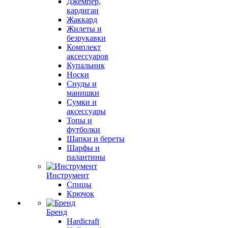
Джемпер,
кардиган
Жаккард
Жилеты и
безрукавки
Комплект
аксессуаров
Купальник
Носки
Снуды и
манишки
Сумки и
аксессуары
Топы и
футболки
Шапки и береты
Шарфы и
палантины
Инструмент
Спицы
Крючок
Бренд
Hardicraft