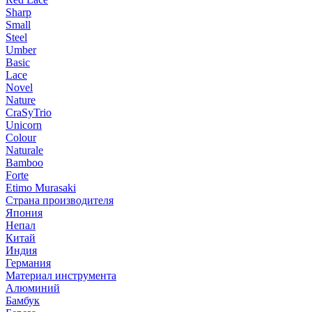
Sharp
Small
Steel
Umber
Basic
Lace
Novel
Nature
CraSyTrio
Unicorn
Colour
Naturale
Bamboo
Forte
Etimo Murasaki
Страна производителя
Япония
Непал
Китай
Индия
Германия
Материал инструмента
Алюминий
Бамбук