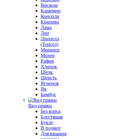
Вискоза
Кашемир
Конопля
Крапива
Лама
Лен
Лиоцелл
(Тенсел)
Меринос
Мохер
Рафия
Хлопок
Шелк
Шерсть
Ягненок
Як
Бамбук
Вид пряжи
Без ворса
Блестящая
Букле
В подмот
Для вязания