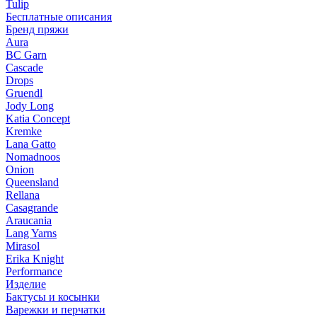
Tulip
Бесплатные описания
Бренд пряжи
Aura
BC Garn
Cascade
Drops
Gruendl
Jody Long
Katia Concept
Kremke
Lana Gatto
Nomadnoos
Onion
Queensland
Rellana
Casagrande
Araucania
Lang Yarns
Mirasol
Erika Knight
Performance
Изделие
Бактусы и косынки
Варежки и перчатки