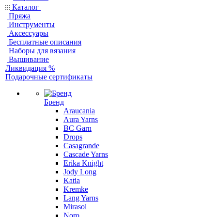
Каталог
Пряжа
Инструменты
Аксессуары
Бесплатные описания
Наборы для вязания
Вышивание
Ликвидация %
Подарочные сертификаты
Бренд
Araucania
Aura Yarns
BC Garn
Drops
Casagrande
Cascade Yarns
Erika Knight
Jody Long
Katia
Kremke
Lang Yarns
Mirasol
Noro