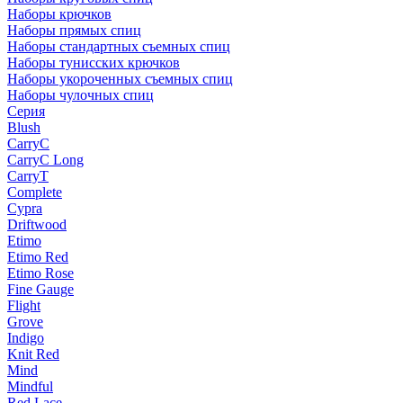
Наборы крючков
Наборы прямых спиц
Наборы стандартных съемных спиц
Наборы тунисских крючков
Наборы укороченных съемных спиц
Наборы чулочных спиц
Серия
Blush
CarryC
CarryC Long
CarryT
Complete
Cypra
Driftwood
Etimo
Etimo Red
Etimo Rose
Fine Gauge
Flight
Grove
Indigo
Knit Red
Mind
Mindful
Red Lace