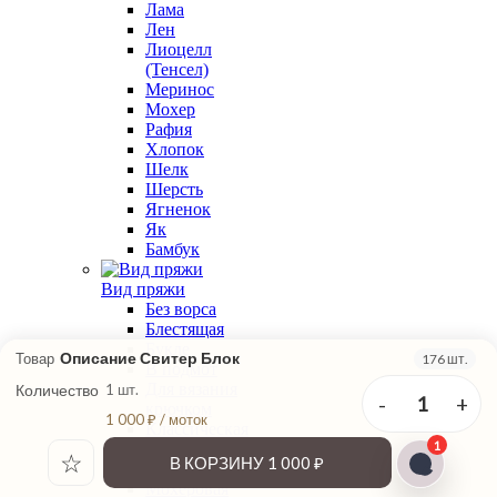
Лама
Лен
Лиоцелл
(Тенсел)
Меринос
Мохер
Рафия
Хлопок
Шелк
Шерсть
Ягненок
Як
Бамбук
Вид пряжи
Без ворса
Блестящая
Букле
Описание Свитер Блок
Товар
176 шт.
В подмот
Для вязания
Количество
1 шт.
-
+
1
крючком
1 000 ₽ / моток
Классическая
1
крутка
☆
В КОРЗИНУ
1 000 ₽
Меланжевая
Мохеровая