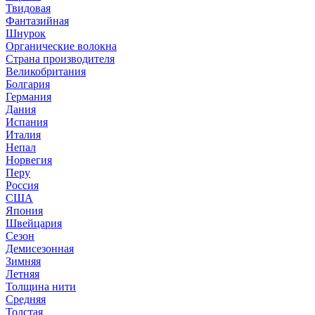
Твидовая
Фантазийная
Шнурок
Органические волокна
Страна производителя
Великобритания
Болгария
Германия
Дания
Испания
Италия
Непал
Норвегия
Перу
Россия
США
Япония
Швейцария
Сезон
Демисезонная
Зимняя
Летняя
Толщина нити
Средняя
Толстая