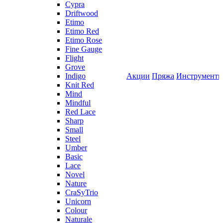
Cypra
Driftwood
Etimo
Etimo Red
Etimo Rose
Fine Gauge
Flight
Grove
Indigo
Акции
Пряжа
Инструмент
Knit Red
Mind
Mindful
Red Lace
Sharp
Small
Steel
Umber
Basic
Lace
Novel
Nature
CraSyTrio
Unicorn
Colour
Naturale