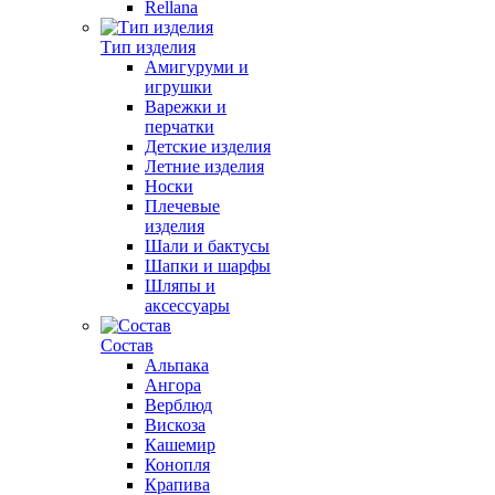
Rellana
Тип изделия
Амигуруми и
игрушки
Варежки и
перчатки
Детские изделия
Летние изделия
Носки
Плечевые
изделия
Шали и бактусы
Шапки и шарфы
Шляпы и
аксессуары
Состав
Альпака
Ангора
Верблюд
Вискоза
Кашемир
Конопля
Крапива