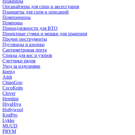
Ножницы
Органайзеры для спиц и аксессуаров
Планшеты для схем и описаний
Помпонницы
Помпоны
Принадлежности для ВТО
Проектные сумки и мешки для хранения
Прочие инструменты
Пуговицы и кнопки
Сантиметровая лента
Спицы для кос и узоров
Счетчики рядов
Уход за изделиями
Бренд
Addi
ChiaoGoo
CocoKnits
Clover
Hemline
HiyaHiya
Hollywool
KnitPro
Lykke
MUUD
PRYM