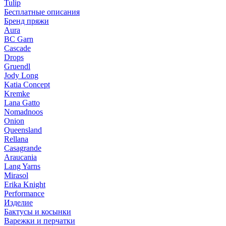
Tulip
Бесплатные описания
Бренд пряжи
Aura
BC Garn
Cascade
Drops
Gruendl
Jody Long
Katia Concept
Kremke
Lana Gatto
Nomadnoos
Onion
Queensland
Rellana
Casagrande
Araucania
Lang Yarns
Mirasol
Erika Knight
Performance
Изделие
Бактусы и косынки
Варежки и перчатки