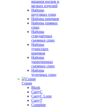
вязания носков и
мелких изделий
Наборы
круговых спиц
Наборы крючков
Наборы прямых
спиц
Наборы
стандартных
съемных спиц
Наборы
тунисских
крючков
Наборы
укороченных
съемных спиц
Наборы
чулочных спиц
Серия
Blush
CarryC
CarryC Long
CarryT
Complete