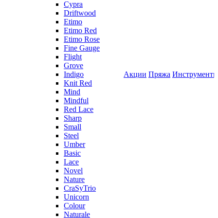
Cypra
Driftwood
Etimo
Etimo Red
Etimo Rose
Fine Gauge
Flight
Grove
Indigo
Акции
Пряжа
Инструмент
Knit Red
Mind
Mindful
Red Lace
Sharp
Small
Steel
Umber
Basic
Lace
Novel
Nature
CraSyTrio
Unicorn
Colour
Naturale