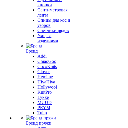
кнопки
Сантиметровая
лента
Спицы для кос и
узоров
Счетчики рядов
Уход за
изделиями
Бренд
Addi
ChiaoGoo
CocoKnits
Clover
Hemline
HiyaHiya
Hollywool
KnitPro
Lykke
MUUD
PRYM
Tulip
Бренд пряжи