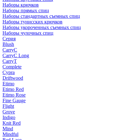
Наборы крючков
Наборы прямых спиц
Наборы стандартных съемных спиц
Наборы тунисских крючков
Наборы укороченных съемных спиц
Наборы чулочных спиц
Серия
Blush
CarryC
CarryC Long
CarryT
Complete
Cypra
Driftwood
Etimo
Etimo Red
Etimo Rose
Fine Gauge
Flight
Grove
Indigo
Knit Red
Mind
Mindful
Red Lace