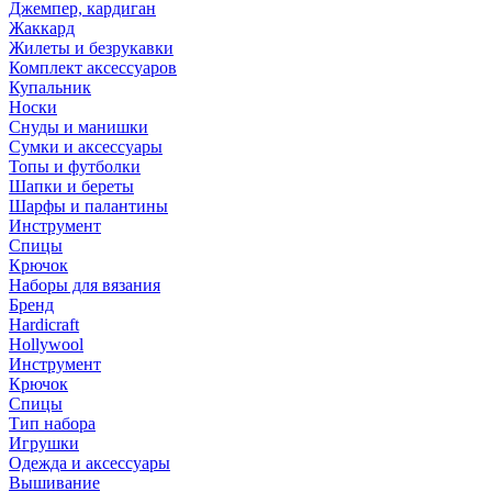
Джемпер, кардиган
Жаккард
Жилеты и безрукавки
Комплект аксессуаров
Купальник
Носки
Снуды и манишки
Сумки и аксессуары
Топы и футболки
Шапки и береты
Шарфы и палантины
Инструмент
Спицы
Крючок
Наборы для вязания
Бренд
Hardicraft
Hollywool
Инструмент
Крючок
Спицы
Тип набора
Игрушки
Одежда и аксессуары
Вышивание