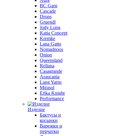
Aura
BC Garn
Cascade
Drops
Gruendl
Jody Long
Katia Concept
Kremke
Lana Gatto
Nomadnoos
Onion
Queensland
Rellana
Casagrande
Araucania
Lang Yarns
Mirasol
Erika Knight
Performance
Изделие
Бактусы и
косынки
Варежки и
перчатки