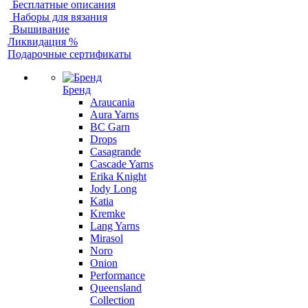
Бесплатные описания
Наборы для вязания
Вышивание
Ликвидация %
Подарочные сертификаты
Бренд
Araucania
Aura Yarns
BC Garn
Drops
Casagrande
Cascade Yarns
Erika Knight
Jody Long
Katia
Kremke
Lang Yarns
Mirasol
Noro
Onion
Performance
Queensland
Collection