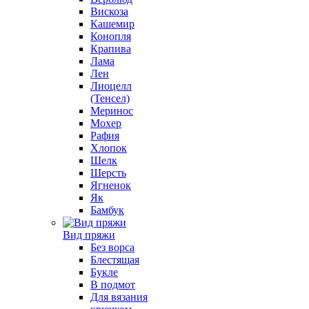
Вискоза
Кашемир
Конопля
Крапива
Лама
Лен
Лиоцелл
(Тенсел)
Меринос
Мохер
Рафия
Хлопок
Шелк
Шерсть
Ягненок
Як
Бамбук
Вид пряжи
Без ворса
Блестящая
Букле
В подмот
Для вязания