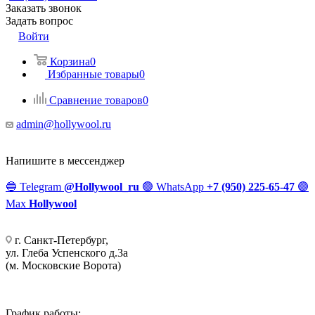
Заказать звонок
Задать вопрос
Войти
Корзина
0
Избранные товары
0
Сравнение товаров
0
admin@hollywool.ru
Напишите в мессенджер
🔵
Telegram
@Hollywool_ru
🟢
WhatsApp
+7 (950) 225-65-47
🟣
Max
Hollywool
г. Санкт-Петербург,
ул. Глеба Успенского д.3а
(м. Московские Ворота)
График работы: