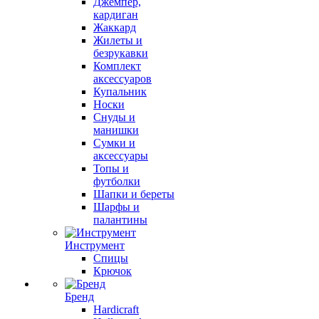
Джемпер,
кардиган
Жаккард
Жилеты и
безрукавки
Комплект
аксессуаров
Купальник
Носки
Снуды и
манишки
Сумки и
аксессуары
Топы и
футболки
Шапки и береты
Шарфы и
палантины
Инструмент
Спицы
Крючок
Бренд
Hardicraft