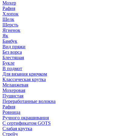
Мохер
Рафия
Хлопок
Шелк
Шерсть
Ягненок
Як
Бамбук
Вид пряжи
Без ворса
Блестящая
Букле
В подмот
Для вязания крючком
Классическая крутка
Меланжевая
Мохеровая
Пушистая
Переработанные волокна
Рафия
Ровница
Ручного окрашивания
С сертификатом GOTS
Слабая крутка
Стрейч