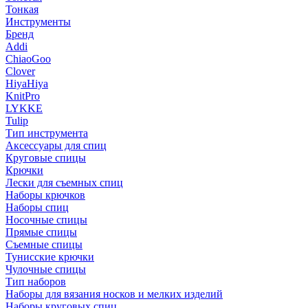
Тонкая
Инструменты
Бренд
Addi
ChiaoGoo
Clover
HiyaHiya
KnitPro
LYKKE
Tulip
Тип инструмента
Аксессуары для спиц
Круговые спицы
Крючки
Лески для съемных спиц
Наборы крючков
Наборы спиц
Носочные спицы
Прямые спицы
Съемные спицы
Тунисские крючки
Чулочные спицы
Тип наборов
Наборы для вязания носков и мелких изделий
Наборы круговых спиц