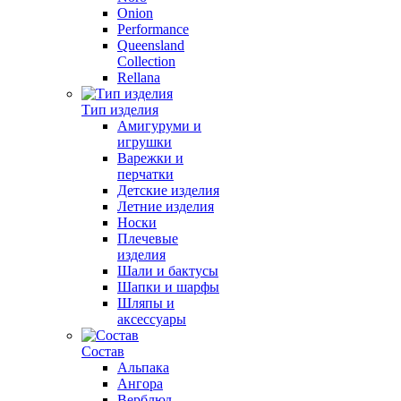
Onion
Performance
Queensland
Collection
Rellana
Тип изделия
Амигуруми и
игрушки
Варежки и
перчатки
Детские изделия
Летние изделия
Носки
Плечевые
изделия
Шали и бактусы
Шапки и шарфы
Шляпы и
аксессуары
Состав
Альпака
Ангора
Верблюд