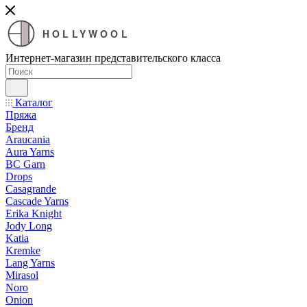
HOLLYWOOL
Интернет-магазин представительского класса
Каталог
Пряжа
Бренд
Araucania
Aura Yarns
BC Garn
Drops
Casagrande
Cascade Yarns
Erika Knight
Jody Long
Katia
Kremke
Lang Yarns
Mirasol
Noro
Onion