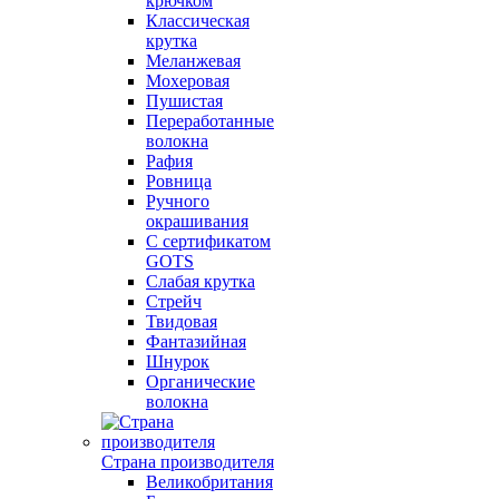
крючком
Классическая
крутка
Меланжевая
Мохеровая
Пушистая
Переработанные
волокна
Рафия
Ровница
Ручного
окрашивания
С сертификатом
GOTS
Слабая крутка
Стрейч
Твидовая
Фантазийная
Шнурок
Органические
волокна
Страна производителя
Великобритания