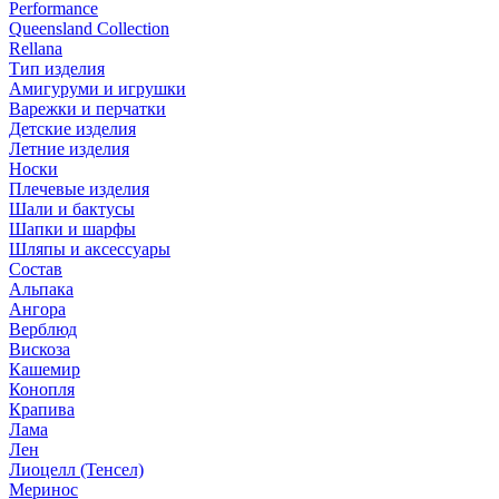
Performance
Queensland Collection
Rellana
Тип изделия
Амигуруми и игрушки
Варежки и перчатки
Детские изделия
Летние изделия
Носки
Плечевые изделия
Шали и бактусы
Шапки и шарфы
Шляпы и аксессуары
Состав
Альпака
Ангора
Верблюд
Вискоза
Кашемир
Конопля
Крапива
Лама
Лен
Лиоцелл (Тенсел)
Меринос