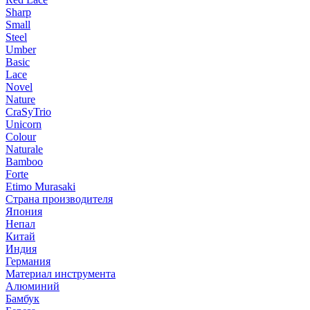
Sharp
Small
Steel
Umber
Basic
Lace
Novel
Nature
CraSyTrio
Unicorn
Colour
Naturale
Bamboo
Forte
Etimo Murasaki
Страна производителя
Япония
Непал
Китай
Индия
Германия
Материал инструмента
Алюминий
Бамбук