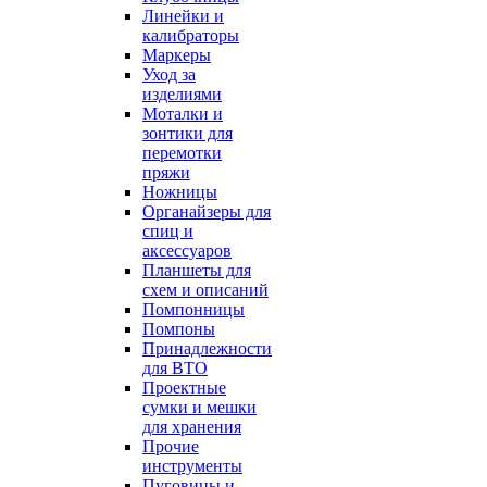
Линейки и
калибраторы
Маркеры
Уход за
изделиями
Моталки и
зонтики для
перемотки
пряжи
Ножницы
Органайзеры для
спиц и
аксессуаров
Планшеты для
схем и описаний
Помпонницы
Помпоны
Принадлежности
для ВТО
Проектные
сумки и мешки
для хранения
Прочие
инструменты
Пуговицы и