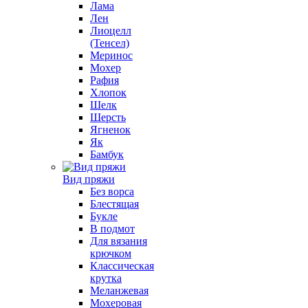
Лама
Лен
Лиоцелл
(Тенсел)
Меринос
Мохер
Рафия
Хлопок
Шелк
Шерсть
Ягненок
Як
Бамбук
Вид пряжи
Без ворса
Блестящая
Букле
В подмот
Для вязания
крючком
Классическая
крутка
Меланжевая
Мохеровая