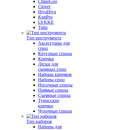
ChiaoGoo
Clover
HiyaHiya
KnitPro
LYKKE
Tulip
Тип инструмента
Аксессуары для
спиц
Круговые спицы
Крючки
Лески для
съемных спиц
Наборы крючков
Наборы спиц
Носочные спицы
Прямые спицы
Съемные спицы
Тунисские
крючки
Чулочные спицы
Тип наборов
Наборы для