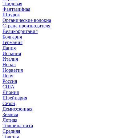
Твидовая
Фантазийная
Шнурок
Органические волокна
Страна производителя
Великобритания
Болгария
Германия
Дания
Испания
Италия
Непал
Норвегия
Перу
Россия
США
Япония
Швейцария
Сезон
Демисезонная
Зимняя
Летняя
Толщина нити
Средняя
Толстая