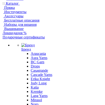
Каталог
Пряжа
Инструменты
Аксессуары
Бесплатные описания
Наборы для вязания
Вышивание
Ликвидация %
Подарочные сертификаты
Бренд
Araucania
Aura Yarns
BC Garn
Drops
Casagrande
Cascade Yarns
Erika Knight
Jody Long
Katia
Kremke
Lang Yarns
Mirasol
Noro