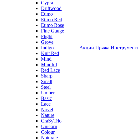
Cypra
Driftwood
Etimo
Etimo Red
Etimo Rose
Fine Gauge
Flight
Grove
Indigo
Акции
Пряжа
Инструмент
Knit Red
Mind
Mindful
Red Lace
Sharp
Small
Steel
Umber
Basic
Lace
Novel
Nature
CraSyTrio
Unicorn
Colour
Naturale