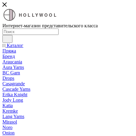
HOLLYWOOL
Интернет-магазин представительского класса
Каталог
Пряжа
Бренд
Araucania
Aura Yarns
BC Garn
Drops
Casagrande
Cascade Yarns
Erika Knight
Jody Long
Katia
Kremke
Lang Yarns
Mirasol
Noro
Onion