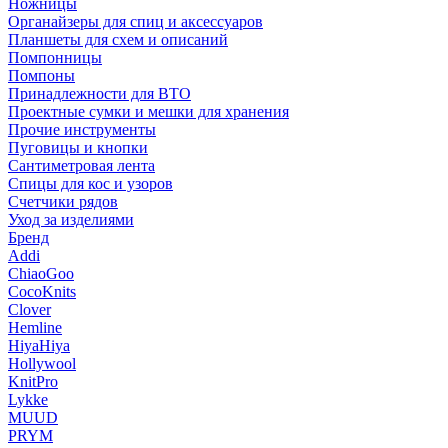
Ножницы
Органайзеры для спиц и аксессуаров
Планшеты для схем и описаний
Помпонницы
Помпоны
Принадлежности для ВТО
Проектные сумки и мешки для хранения
Прочие инструменты
Пуговицы и кнопки
Сантиметровая лента
Спицы для кос и узоров
Счетчики рядов
Уход за изделиями
Бренд
Addi
ChiaoGoo
CocoKnits
Clover
Hemline
HiyaHiya
Hollywool
KnitPro
Lykke
MUUD
PRYM