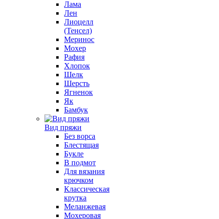
Лама
Лен
Лиоцелл
(Тенсел)
Меринос
Мохер
Рафия
Хлопок
Шелк
Шерсть
Ягненок
Як
Бамбук
Вид пряжи
Без ворса
Блестящая
Букле
В подмот
Для вязания
крючком
Классическая
крутка
Меланжевая
Мохеровая