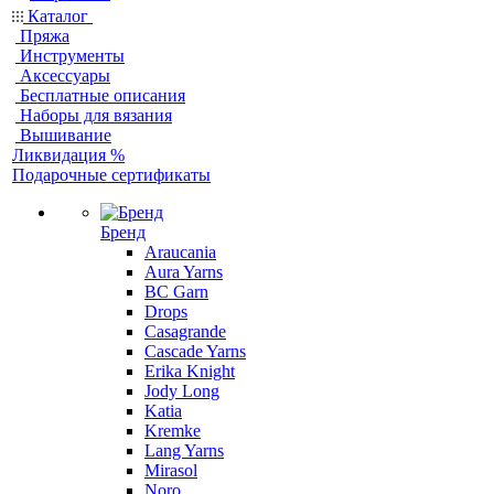
Каталог
Пряжа
Инструменты
Аксессуары
Бесплатные описания
Наборы для вязания
Вышивание
Ликвидация %
Подарочные сертификаты
Бренд
Araucania
Aura Yarns
BC Garn
Drops
Casagrande
Cascade Yarns
Erika Knight
Jody Long
Katia
Kremke
Lang Yarns
Mirasol
Noro