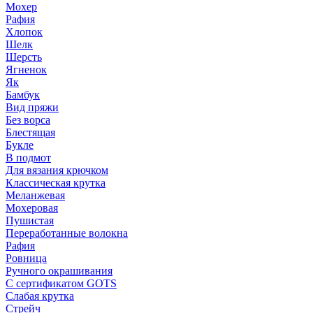
Мохер
Рафия
Хлопок
Шелк
Шерсть
Ягненок
Як
Бамбук
Вид пряжи
Без ворса
Блестящая
Букле
В подмот
Для вязания крючком
Классическая крутка
Меланжевая
Мохеровая
Пушистая
Переработанные волокна
Рафия
Ровница
Ручного окрашивания
С сертификатом GOTS
Слабая крутка
Стрейч