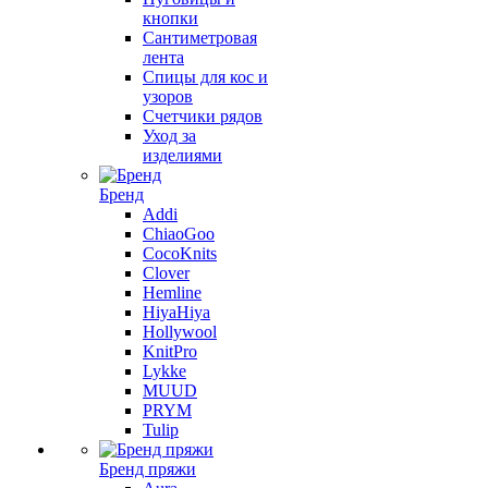
кнопки
Сантиметровая
лента
Спицы для кос и
узоров
Счетчики рядов
Уход за
изделиями
Бренд
Addi
ChiaoGoo
CocoKnits
Clover
Hemline
HiyaHiya
Hollywool
KnitPro
Lykke
MUUD
PRYM
Tulip
Бренд пряжи