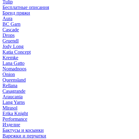
Tulip
Бесплатные описания
Бренд пряжи
Aura
BC Garn
Cascade
Drops
Gruendl
Jody Long
Katia Concept
Kremke
Lana Gatto
Nomadnoos
Onion
Queensland
Rellana
Casagrande
Araucania
Lang Yarns
Mirasol
Erika Knight
Performance
Изделие
Бактусы и косынки
Варежки и перчатки