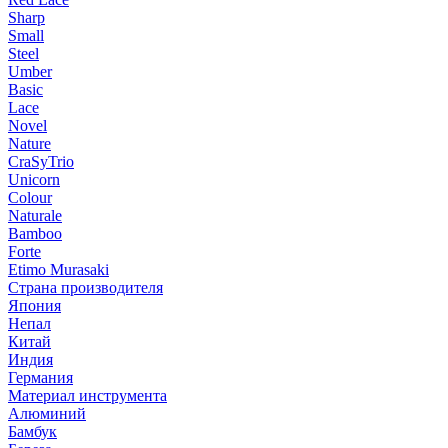
Sharp
Small
Steel
Umber
Basic
Lace
Novel
Nature
CraSyTrio
Unicorn
Colour
Naturale
Bamboo
Forte
Etimo Murasaki
Страна производителя
Япония
Непал
Китай
Индия
Германия
Материал инструмента
Алюминий
Бамбук