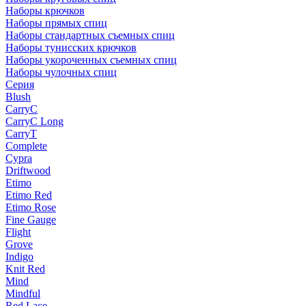
Наборы крючков
Наборы прямых спиц
Наборы стандартных съемных спиц
Наборы тунисских крючков
Наборы укороченных съемных спиц
Наборы чулочных спиц
Серия
Blush
CarryC
CarryC Long
CarryT
Complete
Cypra
Driftwood
Etimo
Etimo Red
Etimo Rose
Fine Gauge
Flight
Grove
Indigo
Knit Red
Mind
Mindful
Red Lace