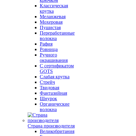
крючком
Классическая
крутка
Меланжевая
Мохеровая
Пушистая
Переработанные
волокна
Рафия
Ровница
Ручного
окрашивания
С сертификатом
GOTS
Слабая крутка
Стрейч
Твидовая
Фантазийная
Шнурок
Органические
волокна
Страна производителя
Великобритания