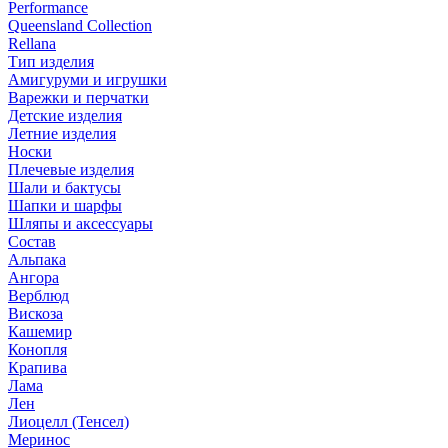
Performance
Queensland Collection
Rellana
Тип изделия
Амигуруми и игрушки
Варежки и перчатки
Детские изделия
Летние изделия
Носки
Плечевые изделия
Шали и бактусы
Шапки и шарфы
Шляпы и аксессуары
Состав
Альпака
Ангора
Верблюд
Вискоза
Кашемир
Конопля
Крапива
Лама
Лен
Лиоцелл (Тенсел)
Меринос