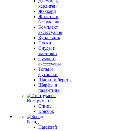
Джемпер,
кардиган
Жаккард
Жилеты и
безрукавки
Комплект
аксессуаров
Купальник
Носки
Снуды и
манишки
Сумки и
аксессуары
Топы и
футболки
Шапки и береты
Шарфы и
палантины
Инструмент
Спицы
Крючок
Бренд
Hardicraft