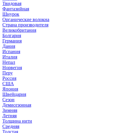
Твидовая
Фантазийная
Шнурок
Органические волокна
Страна производителя
Великобритания
Болгария
Германия
Дания
Испания
Италия
Непал
Норвегия
Перу
Россия
США
Япония
Швейцария
Сезон
Демисезонная
Зимняя
Летняя
Толщина нити
Средняя
Толстая