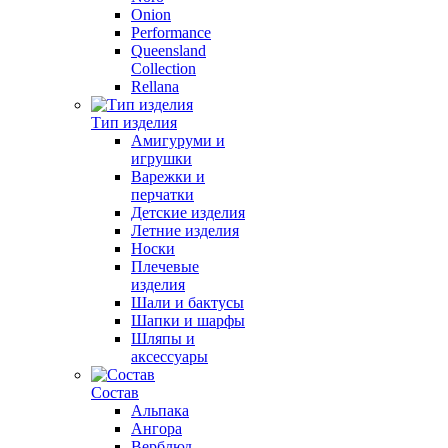
Onion
Performance
Queensland
Collection
Rellana
Тип изделия
Амигуруми и
игрушки
Варежки и
перчатки
Детские изделия
Летние изделия
Носки
Плечевые
изделия
Шали и бактусы
Шапки и шарфы
Шляпы и
аксессуары
Состав
Альпака
Ангора
Верблюд