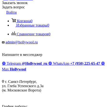
Заказать звонок
Задать вопрос
Войти
Корзина
0
Избранные товары
0
Сравнение товаров
0
admin@hollywool.ru
Напишите в мессенджер
🔵
Telegram
@Hollywool_ru
🟢
WhatsApp
+7 (950) 225-65-47
🟣
Max
Hollywool
г. Санкт-Петербург,
ул. Глеба Успенского д.3а
(м. Московские Ворота)
График работы: