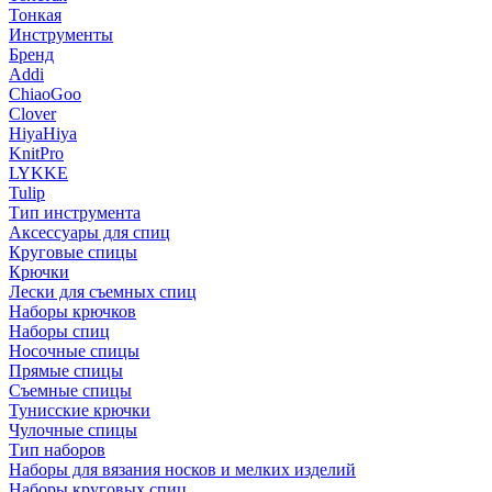
Тонкая
Инструменты
Бренд
Addi
ChiaoGoo
Clover
HiyaHiya
KnitPro
LYKKE
Tulip
Тип инструмента
Аксессуары для спиц
Круговые спицы
Крючки
Лески для съемных спиц
Наборы крючков
Наборы спиц
Носочные спицы
Прямые спицы
Съемные спицы
Тунисские крючки
Чулочные спицы
Тип наборов
Наборы для вязания носков и мелких изделий
Наборы круговых спиц