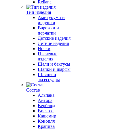
Rellana
Тип изделия
Амигуруми и
игрушки
Варежки и
перчатки
Детские изделия
Летние изделия
Носки
Плечевые
изделия
Шали и бактусы
Шапки и шарфы
Шляпы и
аксессуары
Состав
Альпака
Ангора
Верблюд
Вискоза
Кашемир
Конопля
Крапива