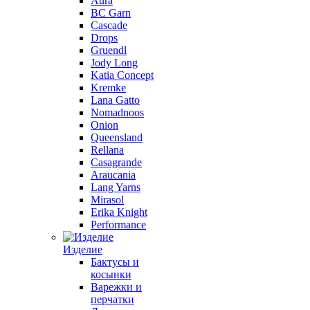
Aura
BC Garn
Cascade
Drops
Gruendl
Jody Long
Katia Concept
Kremke
Lana Gatto
Nomadnoos
Onion
Queensland
Rellana
Casagrande
Araucania
Lang Yarns
Mirasol
Erika Knight
Performance
Изделие
Бактусы и
косынки
Варежки и
перчатки