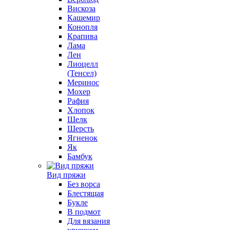
Вискоза
Кашемир
Конопля
Крапива
Лама
Лен
Лиоцелл
(Тенсел)
Меринос
Мохер
Рафия
Хлопок
Шелк
Шерсть
Ягненок
Як
Бамбук
Вид пряжи
Без ворса
Блестящая
Букле
В подмот
Для вязания