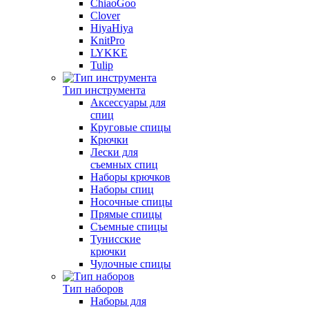
ChiaoGoo
Clover
HiyaHiya
KnitPro
LYKKE
Tulip
Тип инструмента
Аксессуары для
спиц
Круговые спицы
Крючки
Лески для
съемных спиц
Наборы крючков
Наборы спиц
Носочные спицы
Прямые спицы
Съемные спицы
Тунисские
крючки
Чулочные спицы
Тип наборов
Наборы для