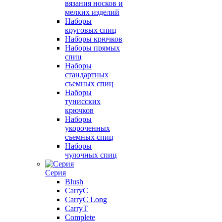
вязания носков и
мелких изделий
Наборы
круговых спиц
Наборы крючков
Наборы прямых
спиц
Наборы
стандартных
съемных спиц
Наборы
тунисских
крючков
Наборы
укороченных
съемных спиц
Наборы
чулочных спиц
Серия
Blush
CarryC
CarryC Long
CarryT
Complete