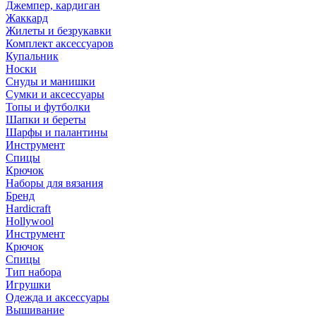
Джемпер, кардиган
Жаккард
Жилеты и безрукавки
Комплект аксессуаров
Купальник
Носки
Снуды и манишки
Сумки и аксессуары
Топы и футболки
Шапки и береты
Шарфы и палантины
Инструмент
Спицы
Крючок
Наборы для вязания
Бренд
Hardicraft
Hollywool
Инструмент
Крючок
Спицы
Тип набора
Игрушки
Одежда и аксессуары
Вышивание