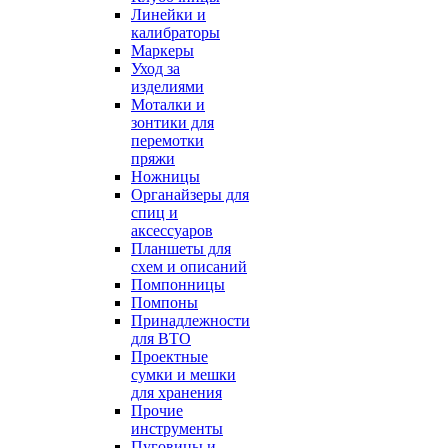
Линейки и
калибраторы
Маркеры
Уход за
изделиями
Моталки и
зонтики для
перемотки
пряжи
Ножницы
Органайзеры для
спиц и
аксессуаров
Планшеты для
схем и описаний
Помпонницы
Помпоны
Принадлежности
для ВТО
Проектные
сумки и мешки
для хранения
Прочие
инструменты
Пуговицы и