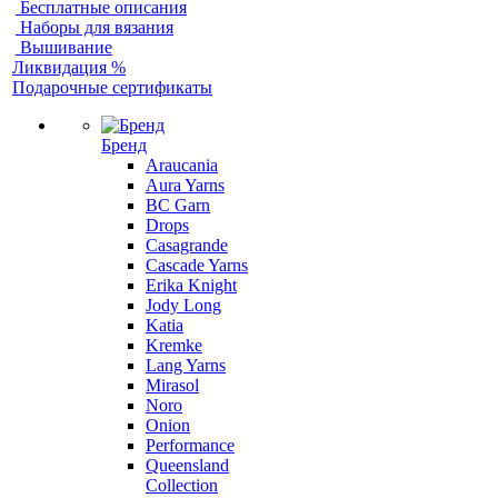
Бесплатные описания
Наборы для вязания
Вышивание
Ликвидация %
Подарочные сертификаты
Бренд
Araucania
Aura Yarns
BC Garn
Drops
Casagrande
Cascade Yarns
Erika Knight
Jody Long
Katia
Kremke
Lang Yarns
Mirasol
Noro
Onion
Performance
Queensland
Collection