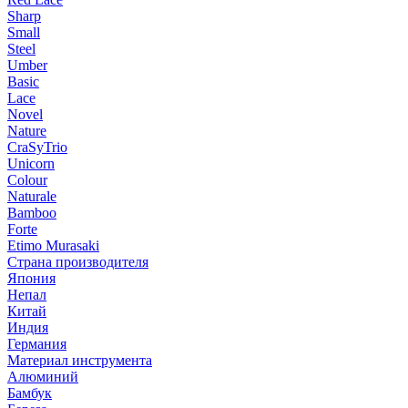
Sharp
Small
Steel
Umber
Basic
Lace
Novel
Nature
CraSyTrio
Unicorn
Colour
Naturale
Bamboo
Forte
Etimo Murasaki
Страна производителя
Япония
Непал
Китай
Индия
Германия
Материал инструмента
Алюминий
Бамбук