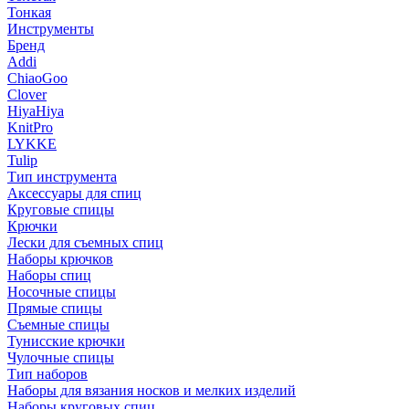
Тонкая
Инструменты
Бренд
Addi
ChiaoGoo
Clover
HiyaHiya
KnitPro
LYKKE
Tulip
Тип инструмента
Аксессуары для спиц
Круговые спицы
Крючки
Лески для съемных спиц
Наборы крючков
Наборы спиц
Носочные спицы
Прямые спицы
Съемные спицы
Тунисские крючки
Чулочные спицы
Тип наборов
Наборы для вязания носков и мелких изделий
Наборы круговых спиц