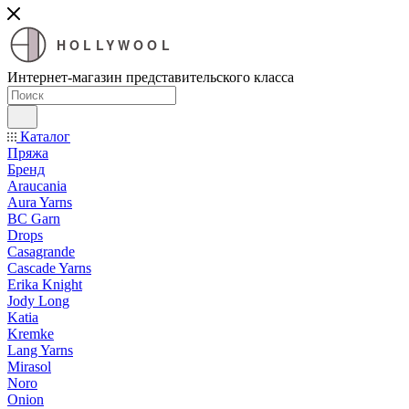
HOLLYWOOL
Интернет-магазин представительского класса
Каталог
Пряжа
Бренд
Araucania
Aura Yarns
BC Garn
Drops
Casagrande
Cascade Yarns
Erika Knight
Jody Long
Katia
Kremke
Lang Yarns
Mirasol
Noro
Onion