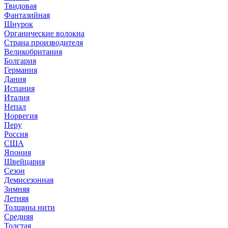
Твидовая
Фантазийная
Шнурок
Органические волокна
Страна производителя
Великобритания
Болгария
Германия
Дания
Испания
Италия
Непал
Норвегия
Перу
Россия
США
Япония
Швейцария
Сезон
Демисезонная
Зимняя
Летняя
Толщина нити
Средняя
Толстая