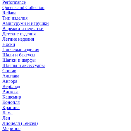
Performance
Queensland Collection
Rellana
Тип изделия
Амигуруми и игрушки
Варежки и перчатки
Детские изделия
Летние изделия
Носки
Плечевые изделия
Шали и бактусы
Шапки и шарфы
Шляпы и аксессуары
Состав
Альпака
Ангора
Верблюд
Вискоза
Кашемир
Конопля
Крапива
Лама
Лен
Лиоцелл (Тенсел)
Меринос