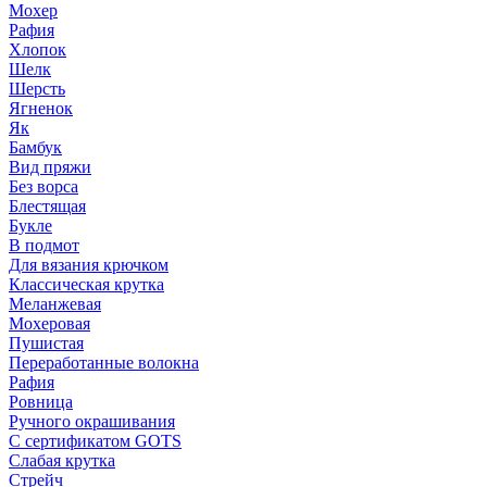
Мохер
Рафия
Хлопок
Шелк
Шерсть
Ягненок
Як
Бамбук
Вид пряжи
Без ворса
Блестящая
Букле
В подмот
Для вязания крючком
Классическая крутка
Меланжевая
Мохеровая
Пушистая
Переработанные волокна
Рафия
Ровница
Ручного окрашивания
С сертификатом GOTS
Слабая крутка
Стрейч