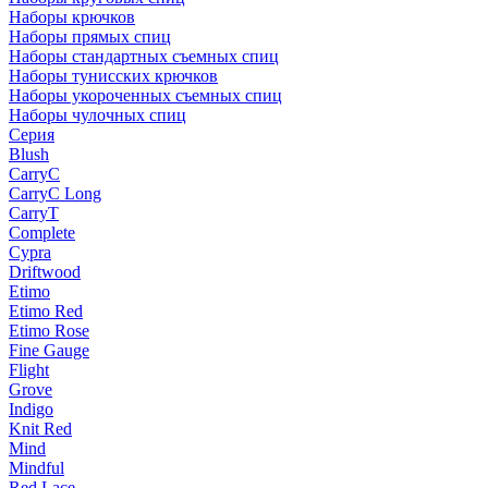
Наборы крючков
Наборы прямых спиц
Наборы стандартных съемных спиц
Наборы тунисских крючков
Наборы укороченных съемных спиц
Наборы чулочных спиц
Серия
Blush
CarryC
CarryC Long
CarryT
Complete
Cypra
Driftwood
Etimo
Etimo Red
Etimo Rose
Fine Gauge
Flight
Grove
Indigo
Knit Red
Mind
Mindful
Red Lace