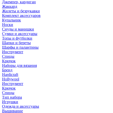
Джемпер, кардиган
Жаккард
Жилеты и безрукавки
Комплект аксессуаров
Купальник
Носки
Снуды и манишки
Сумки и аксессуары
Топы и футболки
Шапки и береты
Шарфы и палантины
Инструмент
Спицы
Крючок
Наборы для вязания
Бренд
Hardicraft
Hollywool
Инструмент
Крючок
Спицы
Тип набора
Игрушки
Одежда и аксессуары
Вышивание