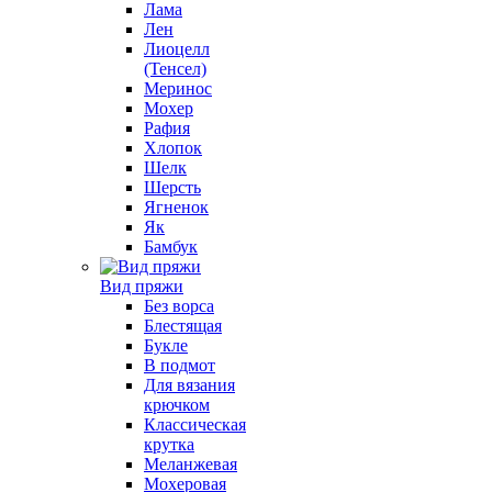
Лама
Лен
Лиоцелл
(Тенсел)
Меринос
Мохер
Рафия
Хлопок
Шелк
Шерсть
Ягненок
Як
Бамбук
Вид пряжи
Без ворса
Блестящая
Букле
В подмот
Для вязания
крючком
Классическая
крутка
Меланжевая
Мохеровая