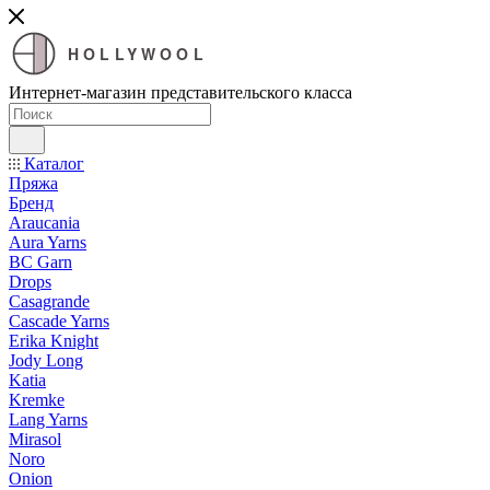
HOLLYWOOL
Интернет-магазин представительского класса
Каталог
Пряжа
Бренд
Araucania
Aura Yarns
BC Garn
Drops
Casagrande
Cascade Yarns
Erika Knight
Jody Long
Katia
Kremke
Lang Yarns
Mirasol
Noro
Onion