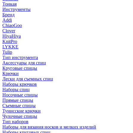
Тонкая
Инструменты
Бренд
Addi
ChiaoGoo
Clover
HiyaHiya
KnitPro
LYKKE
Tulip
Тип инструмента
Аксессуары для спиц
Круговые спицы
Крючки
Лески для съемных спиц
Наборы крючков
Наборы спиц
Носочные спицы
Прямые спицы
Съемные спицы
Тунисские крючки
Чулочные спицы
Тип наборов
Наборы для вязания носков и мелких изделий
Наборы круговых спиц