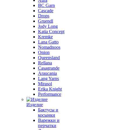
Aura
BC Garn
Cascade
Drops
Gruendl
Jody Long
Katia Concept
Kremke
Lana Gatto
Nomadnoos
Onion
Queensland
Rellana
Casagrande
Araucania
Lang Yarns
Mirasol
Erika Knight
Performance
Изделие
Бактусы и
косынки
Варежки и
перчатки