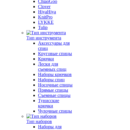
ChiaoGoo
Clover
HiyaHiya
KnitPro
LYKKE
Tulip
Тип инструмента
Аксессуары для
спиц
Круговые спицы
Крючки
Лески для
съемных спиц
Наборы крючков
Наборы спиц
Носочные спицы
Прямые спицы
Съемные спицы
Тунисские
крючки
Чулочные спицы
Тип наборов
Наборы для