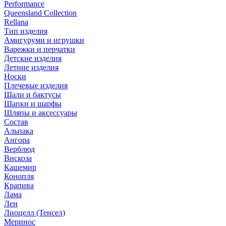
Performance
Queensland Collection
Rellana
Тип изделия
Амигуруми и игрушки
Варежки и перчатки
Детские изделия
Летние изделия
Носки
Плечевые изделия
Шали и бактусы
Шапки и шарфы
Шляпы и аксессуары
Состав
Альпака
Ангора
Верблюд
Вискоза
Кашемир
Конопля
Крапива
Лама
Лен
Лиоцелл (Тенсел)
Меринос