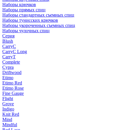
Наборы крючков
Наборы прямых спиц
Наборы стандартных съемных спиц
Наборы тунисских крючков
Наборы укороченных съемных спиц
Наборы чулочных спиц
Серия
Blush
CarryC
CarryC Long
CarryT
Complete
Cypra
Driftwood
Etimo
Etimo Red
Etimo Rose
Fine Gauge
Flight
Grove
Indigo
Knit Red
Mind
Mindful
Red Lace