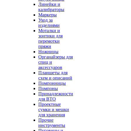
Линейки и
калибраторы
Маркеры
Уход за
изделиями
Моталки и
зонтики для
перемотки
пряжи
Ножницы
Органайзеры для
спиц и
аксессуаров
Планшеты для
схем и описаний
Помпонницы
Помпоны
Принадлежности
для ВТО
Проектные
сумки и мешки
для хранения
Прочие
инструменты
Пуговицы и