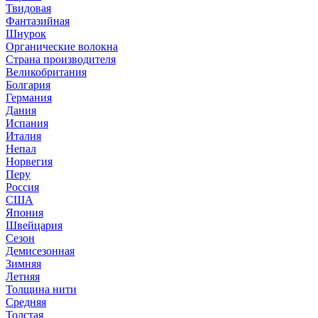
Твидовая
Фантазийная
Шнурок
Органические волокна
Страна производителя
Великобритания
Болгария
Германия
Дания
Испания
Италия
Непал
Норвегия
Перу
Россия
США
Япония
Швейцария
Сезон
Демисезонная
Зимняя
Летняя
Толщина нити
Средняя
Толстая