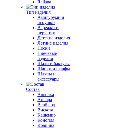
Rellana
Тип изделия
Амигуруми и
игрушки
Варежки и
перчатки
Детские изделия
Летние изделия
Носки
Плечевые
изделия
Шали и бактусы
Шапки и шарфы
Шляпы и
аксессуары
Состав
Альпака
Ангора
Верблюд
Вискоза
Кашемир
Конопля
Крапива