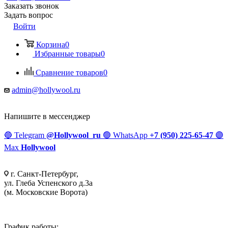
Заказать звонок
Задать вопрос
Войти
Корзина
0
Избранные товары
0
Сравнение товаров
0
admin@hollywool.ru
Напишите в мессенджер
🔵
Telegram
@Hollywool_ru
🟢
WhatsApp
+7 (950) 225-65-47
🟣
Max
Hollywool
г. Санкт-Петербург,
ул. Глеба Успенского д.3а
(м. Московские Ворота)
График работы: