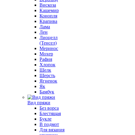
Вискоза
Кашемир
Конопля
Крапива
Лама
Лен
Лиоцелл
(Тенсел)
Меринос
Мохер
Рафия
Хлопок
Шелк
Шерсть
Ягненок
Як
Бамбук
Вид пряжи
Без ворса
Блестящая
Букле
В подмот
Для вязания