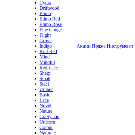
Cypra
Driftwood
Etimo
Etimo Red
Etimo Rose
Fine Gauge
Flight
Grove
Indigo
Акции
Пряжа
Инструмент
Knit Red
Mind
Mindful
Red Lace
Sharp
Small
Steel
Umber
Basic
Lace
Novel
Nature
CraSyTrio
Unicorn
Colour
Naturale