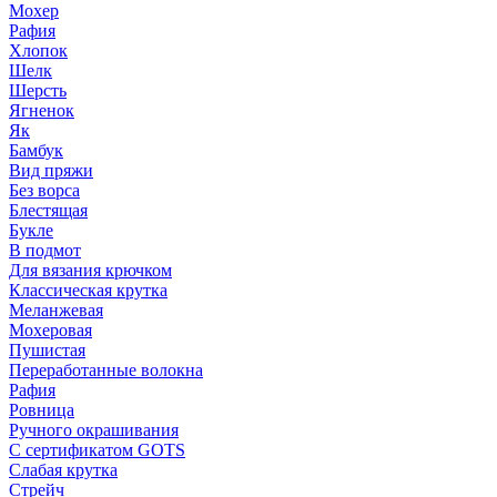
Мохер
Рафия
Хлопок
Шелк
Шерсть
Ягненок
Як
Бамбук
Вид пряжи
Без ворса
Блестящая
Букле
В подмот
Для вязания крючком
Классическая крутка
Меланжевая
Мохеровая
Пушистая
Переработанные волокна
Рафия
Ровница
Ручного окрашивания
С сертификатом GOTS
Слабая крутка
Стрейч