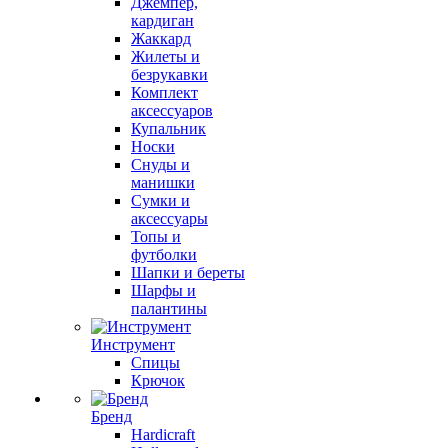
Джемпер,
кардиган
Жаккард
Жилеты и
безрукавки
Комплект
аксессуаров
Купальник
Носки
Снуды и
манишки
Сумки и
аксессуары
Топы и
футболки
Шапки и береты
Шарфы и
палантины
Инструмент
Спицы
Крючок
Бренд
Hardicraft