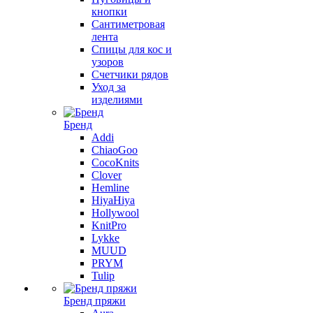
кнопки
Сантиметровая
лента
Спицы для кос и
узоров
Счетчики рядов
Уход за
изделиями
Бренд
Addi
ChiaoGoo
CocoKnits
Clover
Hemline
HiyaHiya
Hollywool
KnitPro
Lykke
MUUD
PRYM
Tulip
Бренд пряжи