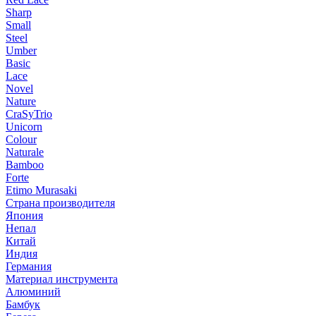
Sharp
Small
Steel
Umber
Basic
Lace
Novel
Nature
CraSyTrio
Unicorn
Colour
Naturale
Bamboo
Forte
Etimo Murasaki
Страна производителя
Япония
Непал
Китай
Индия
Германия
Материал инструмента
Алюминий
Бамбук