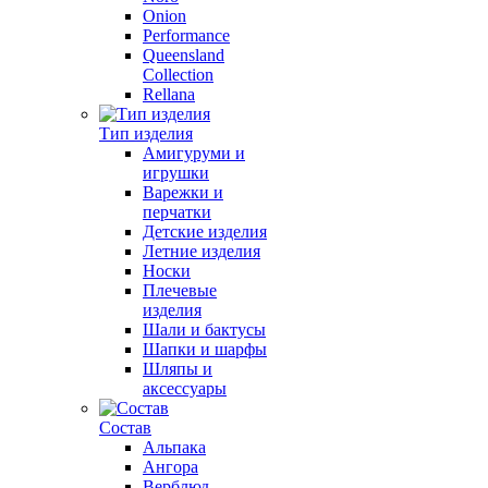
Onion
Performance
Queensland
Collection
Rellana
Тип изделия
Амигуруми и
игрушки
Варежки и
перчатки
Детские изделия
Летние изделия
Носки
Плечевые
изделия
Шали и бактусы
Шапки и шарфы
Шляпы и
аксессуары
Состав
Альпака
Ангора
Верблюд