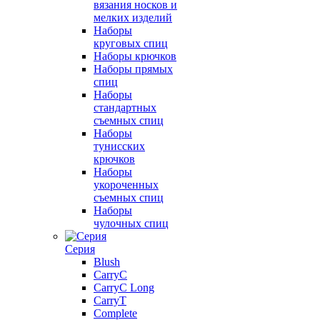
вязания носков и
мелких изделий
Наборы
круговых спиц
Наборы крючков
Наборы прямых
спиц
Наборы
стандартных
съемных спиц
Наборы
тунисских
крючков
Наборы
укороченных
съемных спиц
Наборы
чулочных спиц
Серия
Blush
CarryC
CarryC Long
CarryT
Complete