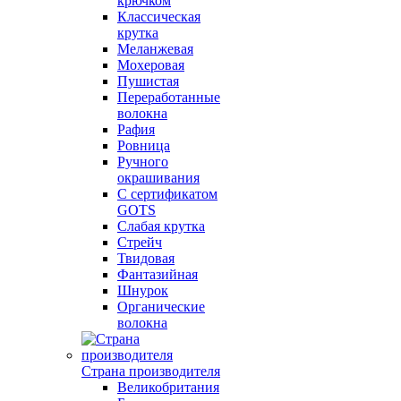
крючком
Классическая
крутка
Меланжевая
Мохеровая
Пушистая
Переработанные
волокна
Рафия
Ровница
Ручного
окрашивания
С сертификатом
GOTS
Слабая крутка
Стрейч
Твидовая
Фантазийная
Шнурок
Органические
волокна
Страна производителя
Великобритания