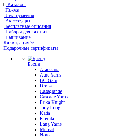
Каталог
Пряжа
Инструменты
Аксессуары
Бесплатные описания
Наборы для вязания
Вышивание
Ликвидация %
Подарочные сертификаты
Бренд
Araucania
Aura Yarns
BC Garn
Drops
Casagrande
Cascade Yarns
Erika Knight
Jody Long
Katia
Kremke
Lang Yarns
Mirasol
Noro