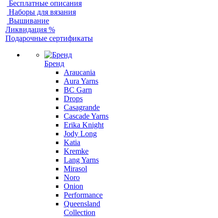
Бесплатные описания
Наборы для вязания
Вышивание
Ликвидация %
Подарочные сертификаты
Бренд
Araucania
Aura Yarns
BC Garn
Drops
Casagrande
Cascade Yarns
Erika Knight
Jody Long
Katia
Kremke
Lang Yarns
Mirasol
Noro
Onion
Performance
Queensland
Collection