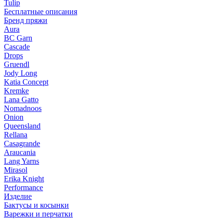
Tulip
Бесплатные описания
Бренд пряжи
Aura
BC Garn
Cascade
Drops
Gruendl
Jody Long
Katia Concept
Kremke
Lana Gatto
Nomadnoos
Onion
Queensland
Rellana
Casagrande
Araucania
Lang Yarns
Mirasol
Erika Knight
Performance
Изделие
Бактусы и косынки
Варежки и перчатки