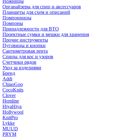
Ножницы
Органайзеры для спиц и аксессуаров
Планшеты для схем и описаний
Помпонницы
Помпоны
Принадлежности для ВТО
Проектные сумки и мешки для хранения
Прочие инструменты
Пуговицы и кнопки
Сантиметровая лента
Спицы для кос и узоров
Счетчики рядов
Уход за изделиями
Бренд
Addi
ChiaoGoo
CocoKnits
Clover
Hemline
HiyaHiya
Hollywool
KnitPro
Lykke
MUUD
PRYM