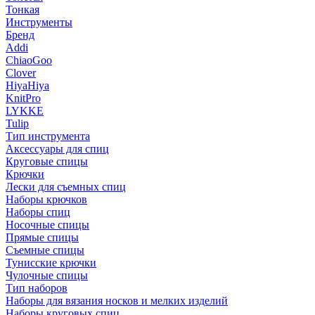
Тонкая
Инструменты
Бренд
Addi
ChiaoGoo
Clover
HiyaHiya
KnitPro
LYKKE
Tulip
Тип инструмента
Аксессуары для спиц
Круговые спицы
Крючки
Лески для съемных спиц
Наборы крючков
Наборы спиц
Носочные спицы
Прямые спицы
Съемные спицы
Тунисские крючки
Чулочные спицы
Тип наборов
Наборы для вязания носков и мелких изделий
Наборы круговых спиц