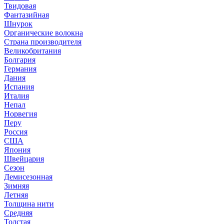
Твидовая
Фантазийная
Шнурок
Органические волокна
Страна производителя
Великобритания
Болгария
Германия
Дания
Испания
Италия
Непал
Норвегия
Перу
Россия
США
Япония
Швейцария
Сезон
Демисезонная
Зимняя
Летняя
Толщина нити
Средняя
Толстая