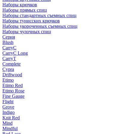
Наборы крючков
Наборы прямых спиц
Наборы стандартных съемных спиц
Наборы тунисских крючков
Наборы укороченных съемных спиц
Наборы чулочных спиц
Серия
Blush
CarryC
CarryC Long
CarryT
Complete
Cypra
Driftwood
Etimo
Etimo Red
Etimo Rose
Fine Gauge
Flight
Grove
Indigo
Knit Red
Mind
Mindful
Red Lace