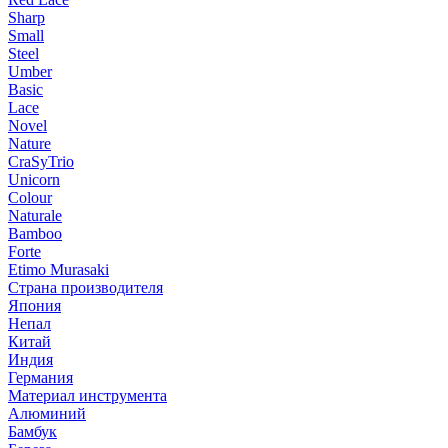
Sharp
Small
Steel
Umber
Basic
Lace
Novel
Nature
CraSyTrio
Unicorn
Colour
Naturale
Bamboo
Forte
Etimo Murasaki
Страна производителя
Япония
Непал
Китай
Индия
Германия
Материал инструмента
Алюминий
Бамбук