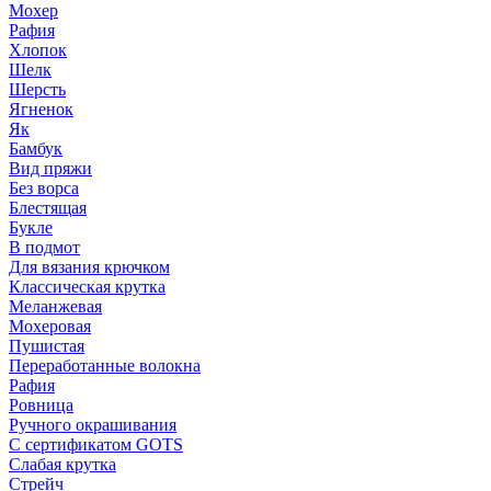
Мохер
Рафия
Хлопок
Шелк
Шерсть
Ягненок
Як
Бамбук
Вид пряжи
Без ворса
Блестящая
Букле
В подмот
Для вязания крючком
Классическая крутка
Меланжевая
Мохеровая
Пушистая
Переработанные волокна
Рафия
Ровница
Ручного окрашивания
С сертификатом GOTS
Слабая крутка
Стрейч