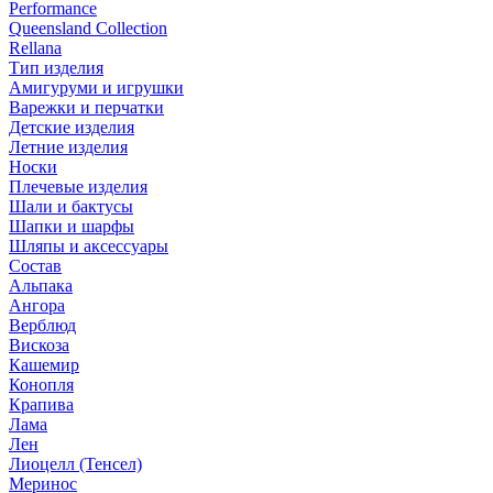
Performance
Queensland Collection
Rellana
Тип изделия
Амигуруми и игрушки
Варежки и перчатки
Детские изделия
Летние изделия
Носки
Плечевые изделия
Шали и бактусы
Шапки и шарфы
Шляпы и аксессуары
Состав
Альпака
Ангора
Верблюд
Вискоза
Кашемир
Конопля
Крапива
Лама
Лен
Лиоцелл (Тенсел)
Меринос