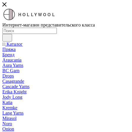
HOLLYWOOL
Интернет-магазин представительского класса
Каталог
Пряжа
Бренд
Araucania
Aura Yarns
BC Garn
Drops
Casagrande
Cascade Yarns
Erika Knight
Jody Long
Katia
Kremke
Lang Yarns
Mirasol
Noro
Onion