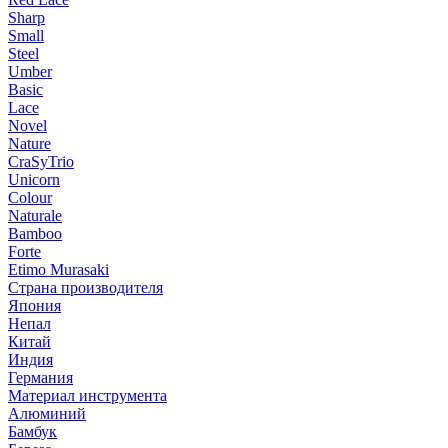
Sharp
Small
Steel
Umber
Basic
Lace
Novel
Nature
CraSyTrio
Unicorn
Colour
Naturale
Bamboo
Forte
Etimo Murasaki
Страна производителя
Япония
Непал
Китай
Индия
Германия
Материал инструмента
Алюминий
Бамбук