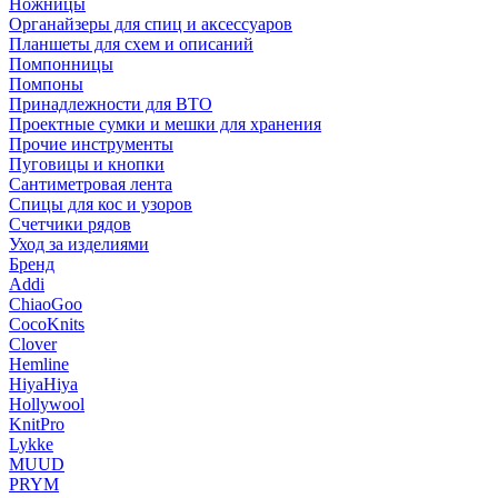
Ножницы
Органайзеры для спиц и аксессуаров
Планшеты для схем и описаний
Помпонницы
Помпоны
Принадлежности для ВТО
Проектные сумки и мешки для хранения
Прочие инструменты
Пуговицы и кнопки
Сантиметровая лента
Спицы для кос и узоров
Счетчики рядов
Уход за изделиями
Бренд
Addi
ChiaoGoo
CocoKnits
Clover
Hemline
HiyaHiya
Hollywool
KnitPro
Lykke
MUUD
PRYM