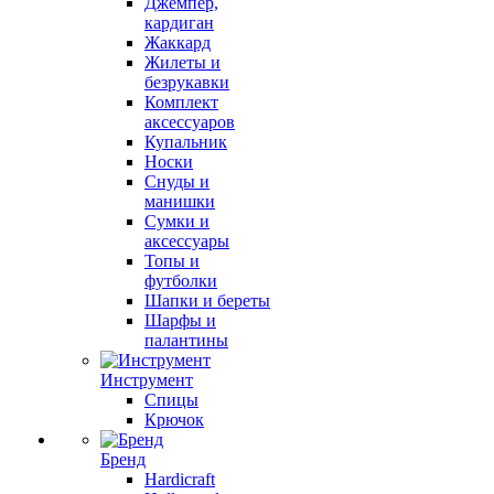
Джемпер,
кардиган
Жаккард
Жилеты и
безрукавки
Комплект
аксессуаров
Купальник
Носки
Снуды и
манишки
Сумки и
аксессуары
Топы и
футболки
Шапки и береты
Шарфы и
палантины
Инструмент
Спицы
Крючок
Бренд
Hardicraft