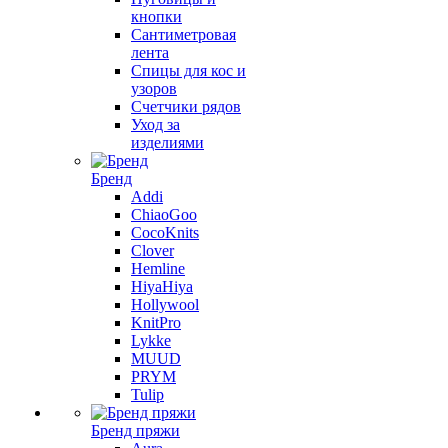
кнопки
Сантиметровая
лента
Спицы для кос и
узоров
Счетчики рядов
Уход за
изделиями
Бренд
Addi
ChiaoGoo
CocoKnits
Clover
Hemline
HiyaHiya
Hollywool
KnitPro
Lykke
MUUD
PRYM
Tulip
Бренд пряжи