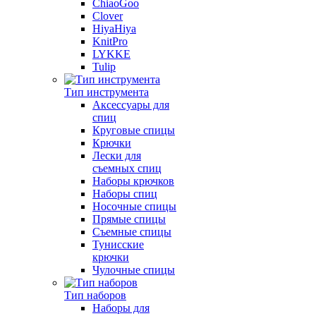
ChiaoGoo
Clover
HiyaHiya
KnitPro
LYKKE
Tulip
Тип инструмента
Аксессуары для
спиц
Круговые спицы
Крючки
Лески для
съемных спиц
Наборы крючков
Наборы спиц
Носочные спицы
Прямые спицы
Съемные спицы
Тунисские
крючки
Чулочные спицы
Тип наборов
Наборы для