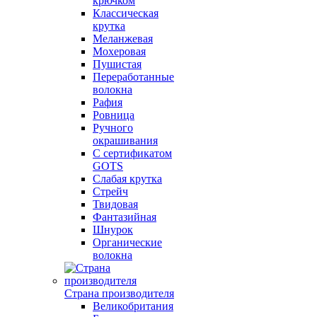
крючком
Классическая
крутка
Меланжевая
Мохеровая
Пушистая
Переработанные
волокна
Рафия
Ровница
Ручного
окрашивания
С сертификатом
GOTS
Слабая крутка
Стрейч
Твидовая
Фантазийная
Шнурок
Органические
волокна
Страна производителя
Великобритания