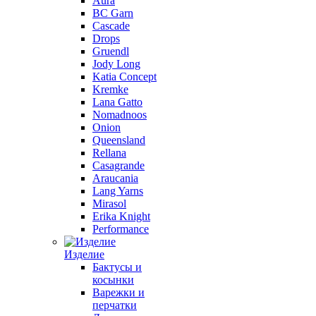
Aura
BC Garn
Cascade
Drops
Gruendl
Jody Long
Katia Concept
Kremke
Lana Gatto
Nomadnoos
Onion
Queensland
Rellana
Casagrande
Araucania
Lang Yarns
Mirasol
Erika Knight
Performance
Изделие
Бактусы и
косынки
Варежки и
перчатки