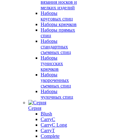
вязания носков и
мелких изделий
Наборы
круговых спиц
Наборы крючков
Наборы прямых
спиц
Наборы
стандартных
съемных спиц
Наборы
тунисских
крючков
Наборы
укороченных
съемных спиц
Наборы
чулочных спиц
Серия
Blush
CarryC
CarryC Long
CarryT
Complete