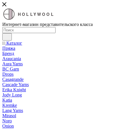
HOLLYWOOL
Интернет-магазин представительского класса
Каталог
Пряжа
Бренд
Araucania
Aura Yarns
BC Garn
Drops
Casagrande
Cascade Yarns
Erika Knight
Jody Long
Katia
Kremke
Lang Yarns
Mirasol
Noro
Onion