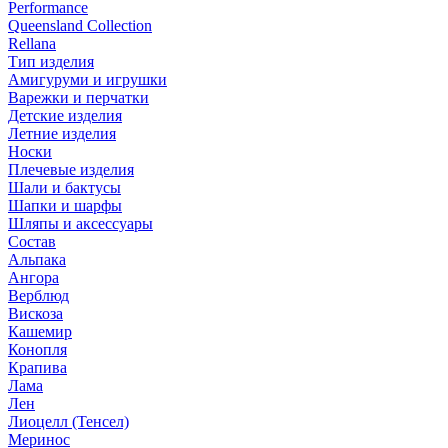
Performance
Queensland Collection
Rellana
Тип изделия
Амигуруми и игрушки
Варежки и перчатки
Детские изделия
Летние изделия
Носки
Плечевые изделия
Шали и бактусы
Шапки и шарфы
Шляпы и аксессуары
Состав
Альпака
Ангора
Верблюд
Вискоза
Кашемир
Конопля
Крапива
Лама
Лен
Лиоцелл (Тенсел)
Меринос