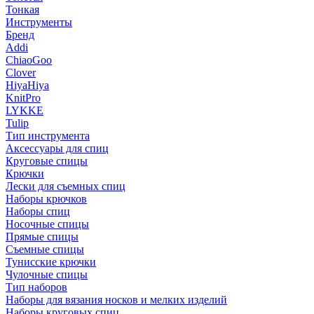
Тонкая
Инструменты
Бренд
Addi
ChiaoGoo
Clover
HiyaHiya
KnitPro
LYKKE
Tulip
Тип инструмента
Аксессуары для спиц
Круговые спицы
Крючки
Лески для съемных спиц
Наборы крючков
Наборы спиц
Носочные спицы
Прямые спицы
Съемные спицы
Тунисские крючки
Чулочные спицы
Тип наборов
Наборы для вязания носков и мелких изделий
Наборы круговых спиц