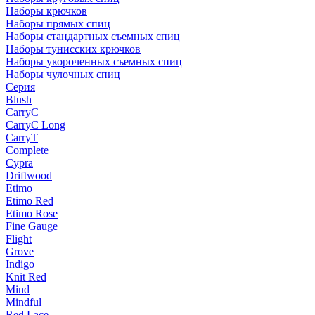
Наборы крючков
Наборы прямых спиц
Наборы стандартных съемных спиц
Наборы тунисских крючков
Наборы укороченных съемных спиц
Наборы чулочных спиц
Серия
Blush
CarryC
CarryC Long
CarryT
Complete
Cypra
Driftwood
Etimo
Etimo Red
Etimo Rose
Fine Gauge
Flight
Grove
Indigo
Knit Red
Mind
Mindful
Red Lace