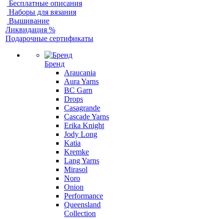
Бесплатные описания
Наборы для вязания
Вышивание
Ликвидация %
Подарочные сертификаты
Бренд
Araucania
Aura Yarns
BC Garn
Drops
Casagrande
Cascade Yarns
Erika Knight
Jody Long
Katia
Kremke
Lang Yarns
Mirasol
Noro
Onion
Performance
Queensland
Collection