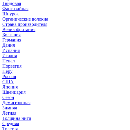
Твидовая
Фантазийная
Шнурок
Органические волокна
Страна производителя
Великобритания
Болгария
Германия
Дания
Испания
Италия
Непал
Норвегия
Перу
Россия
США
Япония
Швейцария
Сезон
Демисезонная
Зимняя
Летняя
Толщина нити
Средняя
Толстая