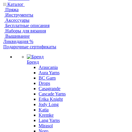
Каталог
Пряжа
Инструменты
Аксессуары
Бесплатные описания
Наборы для вязания
Вышивание
Ликвидация %
Подарочные сертификаты
Бренд
Araucania
Aura Yarns
BC Garn
Drops
Casagrande
Cascade Yarns
Erika Knight
Jody Long
Katia
Kremke
Lang Yarns
Mirasol
Noro