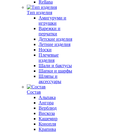
Rellana
Тип изделия
Амигуруми и
игрушки
Варежки и
перчатки
Детские изделия
Летние изделия
Носки
Плечевые
изделия
Шали и бактусы
Шапки и шарфы
Шляпы и
аксессуары
Состав
Альпака
Ангора
Верблюд
Вискоза
Кашемир
Конопля
Крапива