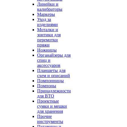
Линейки и
калибраторы
Маркеры
Уход за
изделиями
Моталки и
зонтики для
перемотки
пряжи
Ножницы
Органайзеры для
спиц и
аксессуаров
Планшеты для
схем и описаний
Помпонницы
Помпоны
Принадлежности
для ВТО
Проектные
сумки и мешки
для хранения
Прочие
инструменты
Пуговицы и