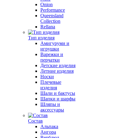
Onion
Performance
Queensland
Collection
Rellana
Тип изделия
Амигуруми и
игрушки
Варежки и
перчатки
Детские изделия
Летние изделия
Носки
Плечевые
изделия
Шали и бактусы
Шапки и шарфы
Шляпы и
аксессуары
Состав
Альпака
Ангора
Верблюд