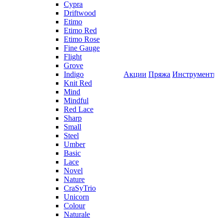
Cypra
Driftwood
Etimo
Etimo Red
Etimo Rose
Fine Gauge
Flight
Grove
Indigo
Акции
Пряжа
Инструмент
Knit Red
Mind
Mindful
Red Lace
Sharp
Small
Steel
Umber
Basic
Lace
Novel
Nature
CraSyTrio
Unicorn
Colour
Naturale