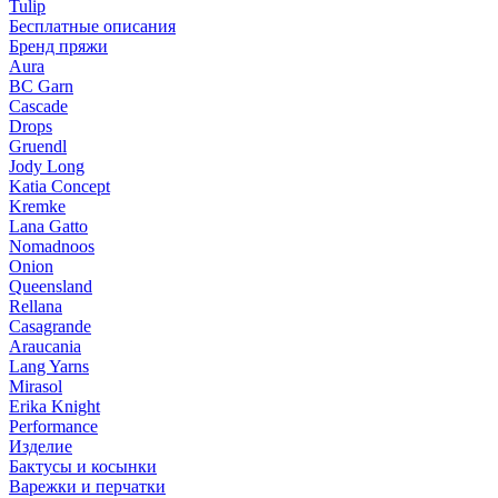
Tulip
Бесплатные описания
Бренд пряжи
Aura
BC Garn
Cascade
Drops
Gruendl
Jody Long
Katia Concept
Kremke
Lana Gatto
Nomadnoos
Onion
Queensland
Rellana
Casagrande
Araucania
Lang Yarns
Mirasol
Erika Knight
Performance
Изделие
Бактусы и косынки
Варежки и перчатки