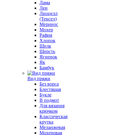
Лама
Лен
Лиоцелл
(Тенсел)
Меринос
Мохер
Рафия
Хлопок
Шелк
Шерсть
Ягненок
Як
Бамбук
Вид пряжи
Без ворса
Блестящая
Букле
В подмот
Для вязания
крючком
Классическая
крутка
Меланжевая
Мохеровая