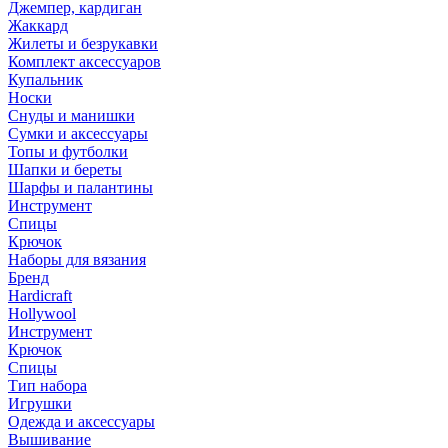
Джемпер, кардиган
Жаккард
Жилеты и безрукавки
Комплект аксессуаров
Купальник
Носки
Снуды и манишки
Сумки и аксессуары
Топы и футболки
Шапки и береты
Шарфы и палантины
Инструмент
Спицы
Крючок
Наборы для вязания
Бренд
Hardicraft
Hollywool
Инструмент
Крючок
Спицы
Тип набора
Игрушки
Одежда и аксессуары
Вышивание