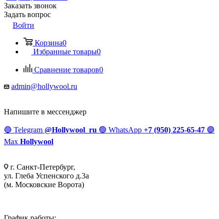
Заказать звонок
Задать вопрос
Войти
Корзина
0
Избранные товары
0
Сравнение товаров
0
admin@hollywool.ru
Напишите в мессенджер
🔵
Telegram
@Hollywool_ru
🟢
WhatsApp
+7 (950) 225-65-47
🟣
Max
Hollywool
г. Санкт-Петербург,
ул. Глеба Успенского д.3а
(м. Московские Ворота)
График работы: