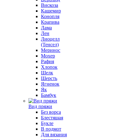
Вискоза
Кашемир
Конопля
Крапива
Лама
Лен
Лиоцелл
(Тенсел)
Меринос
Мохер
Рафия
Хлопок
Шелк
Шерсть
Ягненок
Як
Бамбук
Вид пряжи
Без ворса
Блестящая
Букле
В подмот
Для вязания