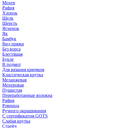
Мохер
Рафия
Хлопок
Шелк
Шерсть
Ягненок
Як
Бамбук
Вид пряжи
Без ворса
Блестящая
Букле
В подмот
Для вязания крючком
Классическая крутка
Меланжевая
Мохеровая
Пушистая
Переработанные волокна
Рафия
Ровница
Ручного окрашивания
С сертификатом GOTS
Слабая крутка
Стрейч