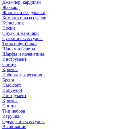
Джемпер, кардиган
Жаккард
Жилеты и безрукавки
Комплект аксессуаров
Купальник
Носки
Снуды и манишки
Сумки и аксессуары
Топы и футболки
Шапки и береты
Шарфы и палантины
Инструмент
Спицы
Крючок
Наборы для вязания
Бренд
Hardicraft
Hollywool
Инструмент
Крючок
Спицы
Тип набора
Игрушки
Одежда и аксессуары
Вышивание