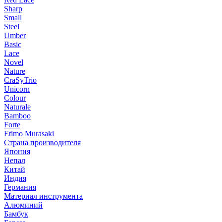
Sharp
Small
Steel
Umber
Basic
Lace
Novel
Nature
CraSyTrio
Unicorn
Colour
Naturale
Bamboo
Forte
Etimo Murasaki
Страна производителя
Япония
Непал
Китай
Индия
Германия
Материал инструмента
Алюминий
Бамбук