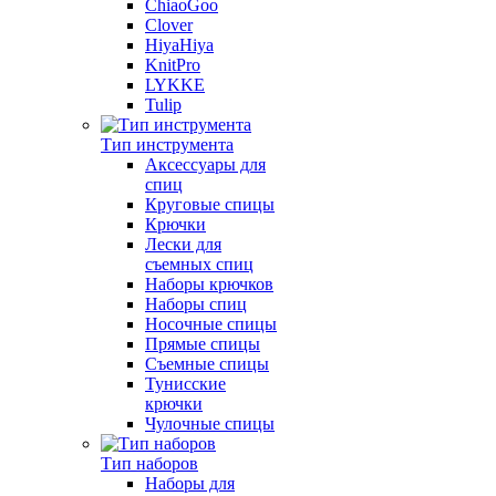
ChiaoGoo
Clover
HiyaHiya
KnitPro
LYKKE
Tulip
Тип инструмента
Аксессуары для
спиц
Круговые спицы
Крючки
Лески для
съемных спиц
Наборы крючков
Наборы спиц
Носочные спицы
Прямые спицы
Съемные спицы
Тунисские
крючки
Чулочные спицы
Тип наборов
Наборы для