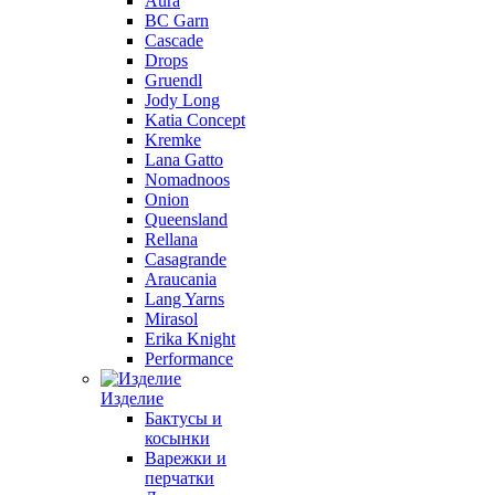
Aura
BC Garn
Cascade
Drops
Gruendl
Jody Long
Katia Concept
Kremke
Lana Gatto
Nomadnoos
Onion
Queensland
Rellana
Casagrande
Araucania
Lang Yarns
Mirasol
Erika Knight
Performance
Изделие
Бактусы и
косынки
Варежки и
перчатки