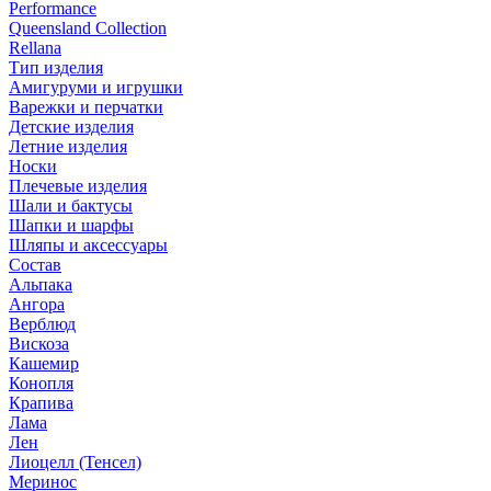
Performance
Queensland Collection
Rellana
Тип изделия
Амигуруми и игрушки
Варежки и перчатки
Детские изделия
Летние изделия
Носки
Плечевые изделия
Шали и бактусы
Шапки и шарфы
Шляпы и аксессуары
Состав
Альпака
Ангора
Верблюд
Вискоза
Кашемир
Конопля
Крапива
Лама
Лен
Лиоцелл (Тенсел)
Меринос