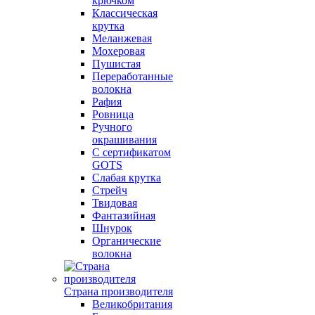
крючком
Классическая
крутка
Меланжевая
Мохеровая
Пушистая
Переработанные
волокна
Рафия
Ровница
Ручного
окрашивания
С сертификатом
GOTS
Слабая крутка
Стрейч
Твидовая
Фантазийная
Шнурок
Органические
волокна
Страна производителя
Великобритания