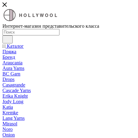
HOLLYWOOL
Интернет-магазин представительского класса
Каталог
Пряжа
Бренд
Araucania
Aura Yarns
BC Garn
Drops
Casagrande
Cascade Yarns
Erika Knight
Jody Long
Katia
Kremke
Lang Yarns
Mirasol
Noro
Onion