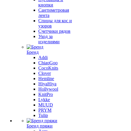
кнопки
Сантиметровая
лента
Спицы для кос и
узоров
Счетчики рядов
Уход за
изделиями
Бренд
Addi
ChiaoGoo
CocoKnits
Clover
Hemline
HiyaHiya
Hollywool
KnitPro
Lykke
MUUD
PRYM
Tulip
Бренд пряжи