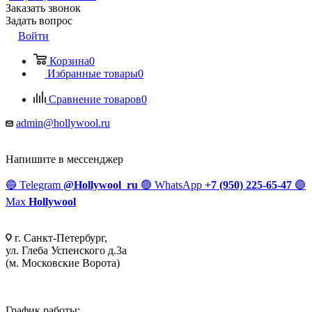
Заказать звонок
Задать вопрос
Войти
Корзина
0
Избранные товары
0
Сравнение товаров
0
admin@hollywool.ru
Напишите в мессенджер
🔵
Telegram
@Hollywool_ru
🟢
WhatsApp
+7 (950) 225-65-47
🟣
Max
Hollywool
г. Санкт-Петербург,
ул. Глеба Успенского д.3а
(м. Московские Ворота)
График работы: