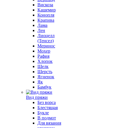
Вискоза
Кашемир
Конопля
Крапива
Лама
Лен
Лиоцелл
(Тенсел)
Меринос
Мохер
Рафия
Хлопок
Шелк
Шерсть
Ягненок
Як
Бамбук
Вид пряжи
Без ворса
Блестящая
Букле
В подмот
Для вязания