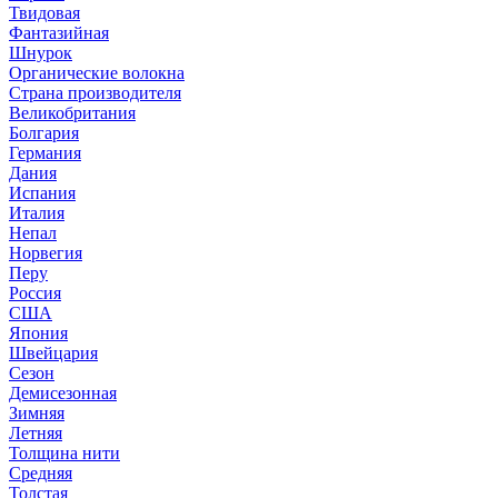
Твидовая
Фантазийная
Шнурок
Органические волокна
Страна производителя
Великобритания
Болгария
Германия
Дания
Испания
Италия
Непал
Норвегия
Перу
Россия
США
Япония
Швейцария
Сезон
Демисезонная
Зимняя
Летняя
Толщина нити
Средняя
Толстая