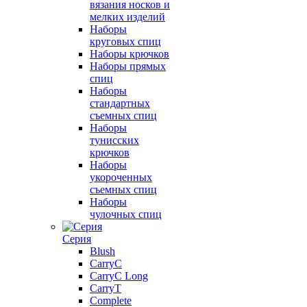
вязания носков и
мелких изделий
Наборы
круговых спиц
Наборы крючков
Наборы прямых
спиц
Наборы
стандартных
съемных спиц
Наборы
тунисских
крючков
Наборы
укороченных
съемных спиц
Наборы
чулочных спиц
Серия
Blush
CarryC
CarryC Long
CarryT
Complete