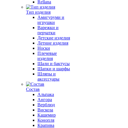
Rellana
Тип изделия
Амигуруми и
игрушки
Варежки и
перчатки
Детские изделия
Летние изделия
Носки
Плечевые
изделия
Шали и бактусы
Шапки и шарфы
Шляпы и
аксессуары
Состав
Альпака
Ангора
Верблюд
Вискоза
Кашемир
Конопля
Крапива