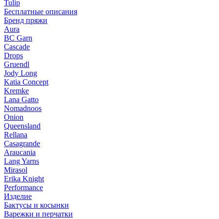
Tulip
Бесплатные описания
Бренд пряжи
Aura
BC Garn
Cascade
Drops
Gruendl
Jody Long
Katia Concept
Kremke
Lana Gatto
Nomadnoos
Onion
Queensland
Rellana
Casagrande
Araucania
Lang Yarns
Mirasol
Erika Knight
Performance
Изделие
Бактусы и косынки
Варежки и перчатки