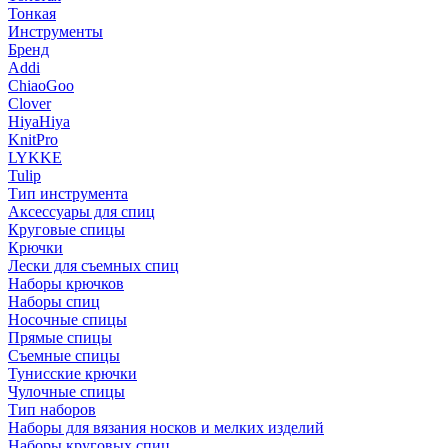
Тонкая
Инструменты
Бренд
Addi
ChiaoGoo
Clover
HiyaHiya
KnitPro
LYKKE
Tulip
Тип инструмента
Аксессуары для спиц
Круговые спицы
Крючки
Лески для съемных спиц
Наборы крючков
Наборы спиц
Носочные спицы
Прямые спицы
Съемные спицы
Тунисские крючки
Чулочные спицы
Тип наборов
Наборы для вязания носков и мелких изделий
Наборы круговых спиц