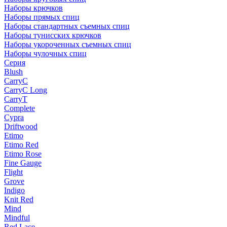
Наборы крючков
Наборы прямых спиц
Наборы стандартных съемных спиц
Наборы тунисских крючков
Наборы укороченных съемных спиц
Наборы чулочных спиц
Серия
Blush
CarryC
CarryC Long
CarryT
Complete
Cypra
Driftwood
Etimo
Etimo Red
Etimo Rose
Fine Gauge
Flight
Grove
Indigo
Knit Red
Mind
Mindful
Red Lace