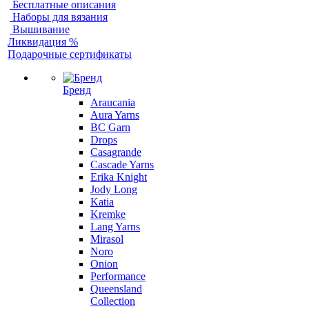
Бесплатные описания
Наборы для вязания
Вышивание
Ликвидация %
Подарочные сертификаты
Бренд
Araucania
Aura Yarns
BC Garn
Drops
Casagrande
Cascade Yarns
Erika Knight
Jody Long
Katia
Kremke
Lang Yarns
Mirasol
Noro
Onion
Performance
Queensland
Collection