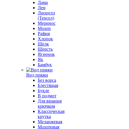
Лама
Лен
Лиоцелл
(Тенсел)
Меринос
Мохер
Рафия
Хлопок
Шелк
Шерсть
Ягненок
Як
Бамбук
Вид пряжи
Без ворса
Блестящая
Букле
В подмот
Для вязания
крючком
Классическая
крутка
Меланжевая
Мохеровая