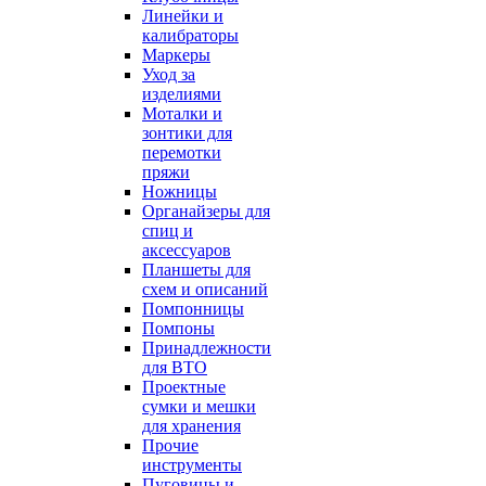
Линейки и
калибраторы
Маркеры
Уход за
изделиями
Моталки и
зонтики для
перемотки
пряжи
Ножницы
Органайзеры для
спиц и
аксессуаров
Планшеты для
схем и описаний
Помпонницы
Помпоны
Принадлежности
для ВТО
Проектные
сумки и мешки
для хранения
Прочие
инструменты
Пуговицы и