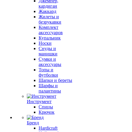
Джемпер,
кардиган
Жаккард
Жилеты и
безрукавки
Комплект
аксессуаров
Купальник
Носки
Снуды и
манишки
Сумки и
аксессуары
Топы и
футболки
Шапки и береты
Шарфы и
палантины
Инструмент
Спицы
Крючок
Бренд
Hardicraft