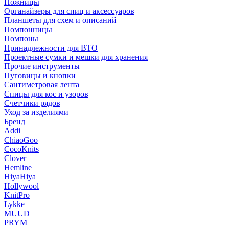
Ножницы
Органайзеры для спиц и аксессуаров
Планшеты для схем и описаний
Помпонницы
Помпоны
Принадлежности для ВТО
Проектные сумки и мешки для хранения
Прочие инструменты
Пуговицы и кнопки
Сантиметровая лента
Спицы для кос и узоров
Счетчики рядов
Уход за изделиями
Бренд
Addi
ChiaoGoo
CocoKnits
Clover
Hemline
HiyaHiya
Hollywool
KnitPro
Lykke
MUUD
PRYM