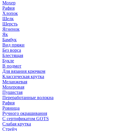
Мохер
Рафия
Хлопок
Шелк
Шерсть
Ягненок
Як
Бамбук
Вид пряжи
Без ворса
Блестящая
Букле
В подмот
Для вязания крючком
Классическая крутка
Меланжевая
Мохеровая
Пушистая
Переработанные волокна
Рафия
Ровница
Ручного окрашивания
С сертификатом GOTS
Слабая крутка
Стрейч