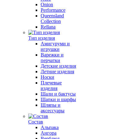
Onion
Performance
Queensland
Collection
Rellana
Тип изделия
Амигуруми и
игрушки
Варежки и
перчатки
Детские изделия
Летние изделия
Носки
Плечевые
изделия
Шали и бактусы
Шапки и шарфы
Шляпы и
аксессуары
Состав
Альпака
Ангора
Верблюд