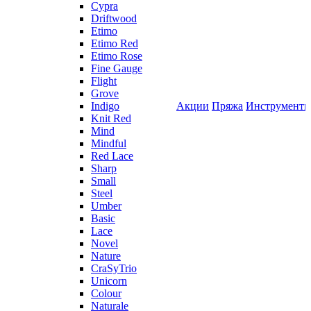
Cypra
Driftwood
Etimo
Etimo Red
Etimo Rose
Fine Gauge
Flight
Grove
Indigo
Акции
Пряжа
Инструмент
Knit Red
Mind
Mindful
Red Lace
Sharp
Small
Steel
Umber
Basic
Lace
Novel
Nature
CraSyTrio
Unicorn
Colour
Naturale