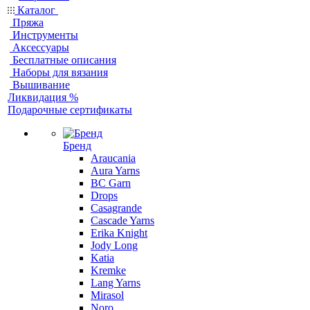
Каталог
Пряжа
Инструменты
Аксессуары
Бесплатные описания
Наборы для вязания
Вышивание
Ликвидация %
Подарочные сертификаты
Бренд
Araucania
Aura Yarns
BC Garn
Drops
Casagrande
Cascade Yarns
Erika Knight
Jody Long
Katia
Kremke
Lang Yarns
Mirasol
Noro