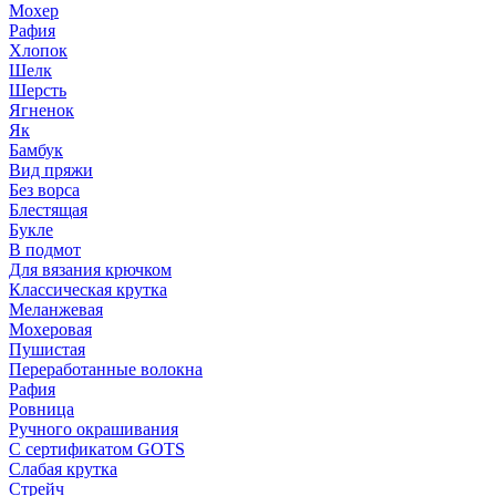
Мохер
Рафия
Хлопок
Шелк
Шерсть
Ягненок
Як
Бамбук
Вид пряжи
Без ворса
Блестящая
Букле
В подмот
Для вязания крючком
Классическая крутка
Меланжевая
Мохеровая
Пушистая
Переработанные волокна
Рафия
Ровница
Ручного окрашивания
С сертификатом GOTS
Слабая крутка
Стрейч