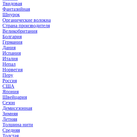
Твидовая
Фантазийная
Шнурок
Органические волокна
Страна производителя
Великобритания
Болгария
Германия
Дания
Испания
Италия
Непал
Норвегия
Перу
Россия
США
Япония
Швейцария
Сезон
Демисезонная
Зимняя
Летняя
Толщина нити
Средняя
Толстая