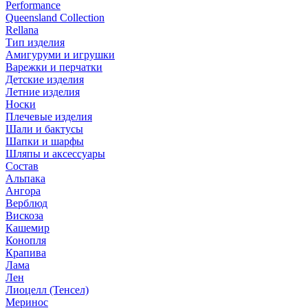
Performance
Queensland Collection
Rellana
Тип изделия
Амигуруми и игрушки
Варежки и перчатки
Детские изделия
Летние изделия
Носки
Плечевые изделия
Шали и бактусы
Шапки и шарфы
Шляпы и аксессуары
Состав
Альпака
Ангора
Верблюд
Вискоза
Кашемир
Конопля
Крапива
Лама
Лен
Лиоцелл (Тенсел)
Меринос