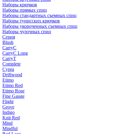
Наборы крючков
Наборы прямых спиц
Наборы стандартных съемных спиц
Наборы тунисских крючков
Наборы укороченных съемных спиц
Наборы чулочных спиц
Серия
Blush
CarryC
CarryC Long
CarryT
Complete
Cypra
Driftwood
Etimo
Etimo Red
Etimo Rose
Fine Gauge
Flight
Grove
Indigo
Knit Red
Mind
Mindful
Red Lace