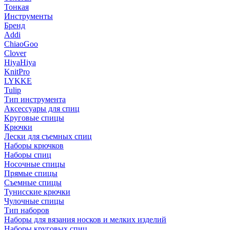
Тонкая
Инструменты
Бренд
Addi
ChiaoGoo
Clover
HiyaHiya
KnitPro
LYKKE
Tulip
Тип инструмента
Аксессуары для спиц
Круговые спицы
Крючки
Лески для съемных спиц
Наборы крючков
Наборы спиц
Носочные спицы
Прямые спицы
Съемные спицы
Тунисские крючки
Чулочные спицы
Тип наборов
Наборы для вязания носков и мелких изделий
Наборы круговых спиц