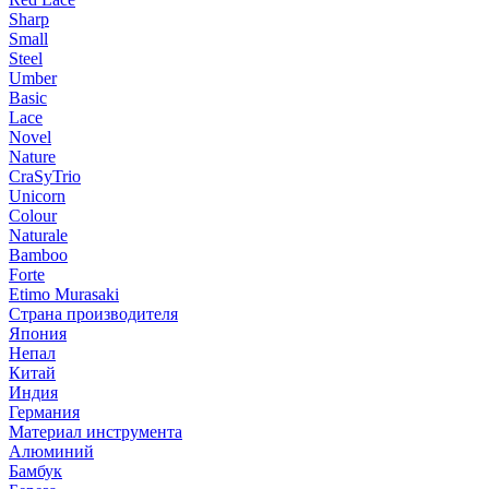
Sharp
Small
Steel
Umber
Basic
Lace
Novel
Nature
CraSyTrio
Unicorn
Colour
Naturale
Bamboo
Forte
Etimo Murasaki
Страна производителя
Япония
Непал
Китай
Индия
Германия
Материал инструмента
Алюминий
Бамбук