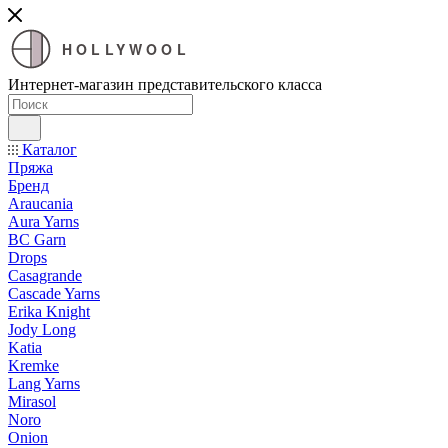
HOLLYWOOL
Интернет-магазин представительского класса
Каталог
Пряжа
Бренд
Araucania
Aura Yarns
BC Garn
Drops
Casagrande
Cascade Yarns
Erika Knight
Jody Long
Katia
Kremke
Lang Yarns
Mirasol
Noro
Onion