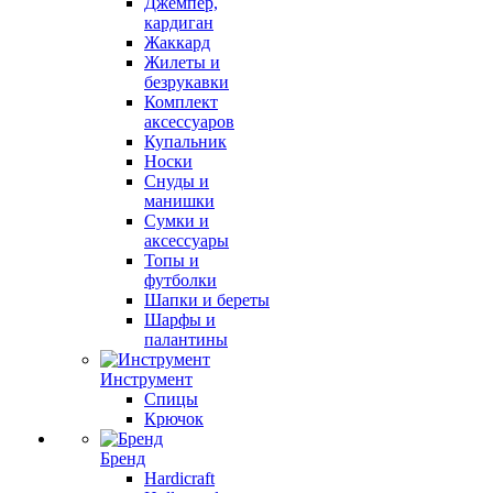
Джемпер,
кардиган
Жаккард
Жилеты и
безрукавки
Комплект
аксессуаров
Купальник
Носки
Снуды и
манишки
Сумки и
аксессуары
Топы и
футболки
Шапки и береты
Шарфы и
палантины
Инструмент
Спицы
Крючок
Бренд
Hardicraft