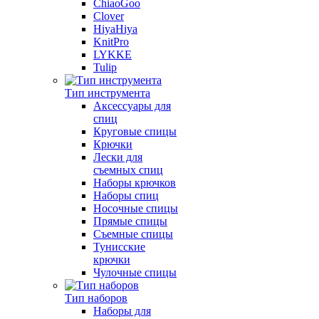
ChiaoGoo
Clover
HiyaHiya
KnitPro
LYKKE
Tulip
Тип инструмента
Аксессуары для
спиц
Круговые спицы
Крючки
Лески для
съемных спиц
Наборы крючков
Наборы спиц
Носочные спицы
Прямые спицы
Съемные спицы
Тунисские
крючки
Чулочные спицы
Тип наборов
Наборы для