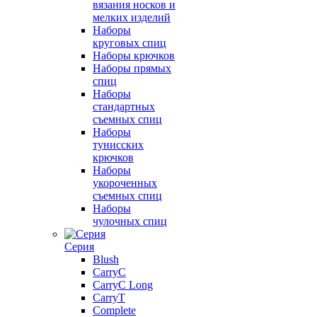
вязания носков и
мелких изделий
Наборы
круговых спиц
Наборы крючков
Наборы прямых
спиц
Наборы
стандартных
съемных спиц
Наборы
тунисских
крючков
Наборы
укороченных
съемных спиц
Наборы
чулочных спиц
Серия
Blush
CarryC
CarryC Long
CarryT
Complete