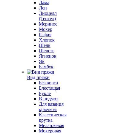
Лама
Лен
Лиоцелл
(Тенсел)
Меринос
Мохер
Рафия
Хлопок
Шелк
Шерсть
Ягненок
Як
Бамбук
Вид пряжи
Без ворса
Блестящая
Букле
В подмот
Для вязания
крючком
Классическая
крутка
Меланжевая
Мохеровая