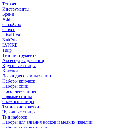
Тонкая
Инструменты
Бренд
Addi
ChiaoGoo
Clover
HiyaHiya
KnitPro
LYKKE
Tulip
Тип инструмента
Аксессуары для спиц
Круговые спицы
Крючки
Лески для съемных спиц
Наборы крючков
Наборы спиц
Носочные спицы
Прямые спицы
Съемные спицы
Тунисские крючки
Чулочные спицы
Тип наборов
Наборы для вязания носков и мелких изделий
Наборы круговых спиц