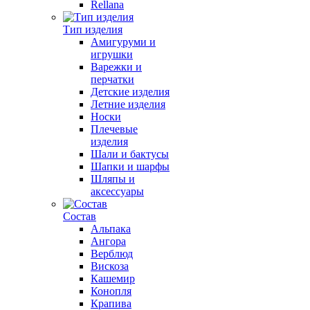
Rellana
Тип изделия
Амигуруми и
игрушки
Варежки и
перчатки
Детские изделия
Летние изделия
Носки
Плечевые
изделия
Шали и бактусы
Шапки и шарфы
Шляпы и
аксессуары
Состав
Альпака
Ангора
Верблюд
Вискоза
Кашемир
Конопля
Крапива