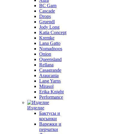
Aura
BC Garn
Cascade
Drops
Gruendl
Jody Long
Katia Concept
Kremke
Lana Gatto
Nomadnoos
Onion
Queensland
Rellana
Casagrande
Araucania
Lang Yarns
Mirasol
Erika Knight
Performance
Изделие
Бактусы и
косынки
Варежки и
перчатки