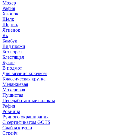
Мохер
Рафия
Хлопок
Шелк
Шерсть
Ягненок
Як
Бамбук
Вид пряжи
Без ворса
Блестящая
Букле
В подмот
Для вязания крючком
Классическая крутка
Меланжевая
Мохеровая
Пушистая
Переработанные волокна
Рафия
Ровница
Ручного окрашивания
С сертификатом GOTS
Слабая крутка
Стрейч