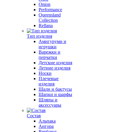
Onion
Performance
Queensland
Collection
Rellana
Тип изделия
Амигуруми и
игрушки
Варежки и
перчатки
Детские изделия
Летние изделия
Носки
Плечевые
изделия
Шали и бактусы
Шапки и шарфы
Шляпы и
аксессуары
Состав
Альпака
Ангора
Верблюд