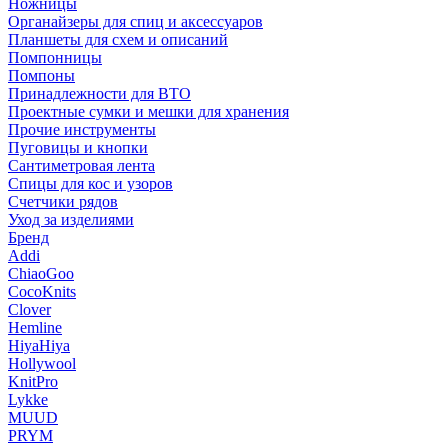
Ножницы
Органайзеры для спиц и аксессуаров
Планшеты для схем и описаний
Помпонницы
Помпоны
Принадлежности для ВТО
Проектные сумки и мешки для хранения
Прочие инструменты
Пуговицы и кнопки
Сантиметровая лента
Спицы для кос и узоров
Счетчики рядов
Уход за изделиями
Бренд
Addi
ChiaoGoo
CocoKnits
Clover
Hemline
HiyaHiya
Hollywool
KnitPro
Lykke
MUUD
PRYM