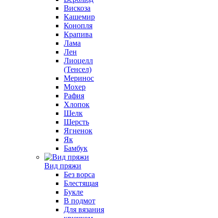
Вискоза
Кашемир
Конопля
Крапива
Лама
Лен
Лиоцелл
(Тенсел)
Меринос
Мохер
Рафия
Хлопок
Шелк
Шерсть
Ягненок
Як
Бамбук
Вид пряжи
Без ворса
Блестящая
Букле
В подмот
Для вязания