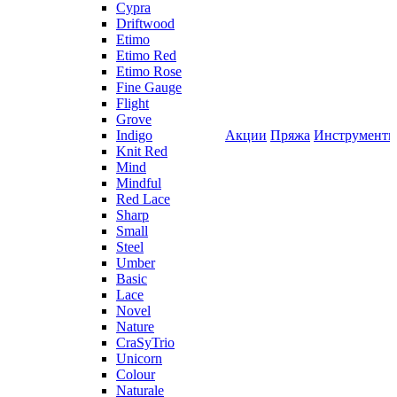
Cypra
Driftwood
Etimo
Etimo Red
Etimo Rose
Fine Gauge
Flight
Grove
Indigo
Акции
Пряжа
Инструмент
Knit Red
Mind
Mindful
Red Lace
Sharp
Small
Steel
Umber
Basic
Lace
Novel
Nature
CraSyTrio
Unicorn
Colour
Naturale