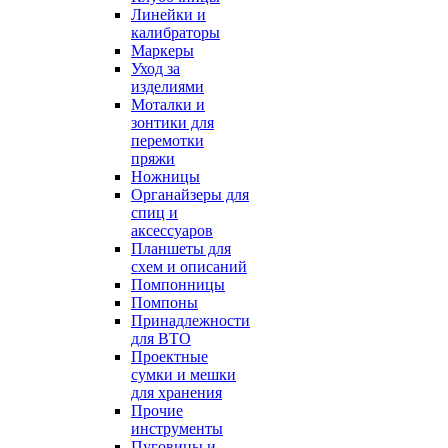
Линейки и
калибраторы
Маркеры
Уход за
изделиями
Моталки и
зонтики для
перемотки
пряжи
Ножницы
Органайзеры для
спиц и
аксессуаров
Планшеты для
схем и описаний
Помпонницы
Помпоны
Принадлежности
для ВТО
Проектные
сумки и мешки
для хранения
Прочие
инструменты
Пуговицы и