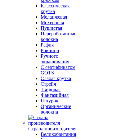
крючком
Классическая
крутка
Меланжевая
Мохеровая
Пушистая
Переработанные
волокна
Рафия
Ровница
Ручного
окрашивания
С сертификатом
GOTS
Слабая крутка
Стрейч
Твидовая
Фантазийная
Шнурок
Органические
волокна
Страна производителя
Великобритания