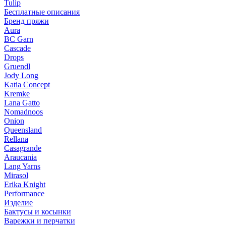
Tulip
Бесплатные описания
Бренд пряжи
Aura
BC Garn
Cascade
Drops
Gruendl
Jody Long
Katia Concept
Kremke
Lana Gatto
Nomadnoos
Onion
Queensland
Rellana
Casagrande
Araucania
Lang Yarns
Mirasol
Erika Knight
Performance
Изделие
Бактусы и косынки
Варежки и перчатки