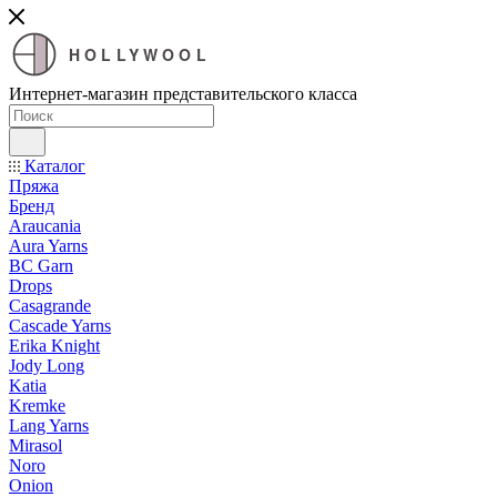
HOLLYWOOL
Интернет-магазин представительского класса
Каталог
Пряжа
Бренд
Araucania
Aura Yarns
BC Garn
Drops
Casagrande
Cascade Yarns
Erika Knight
Jody Long
Katia
Kremke
Lang Yarns
Mirasol
Noro
Onion