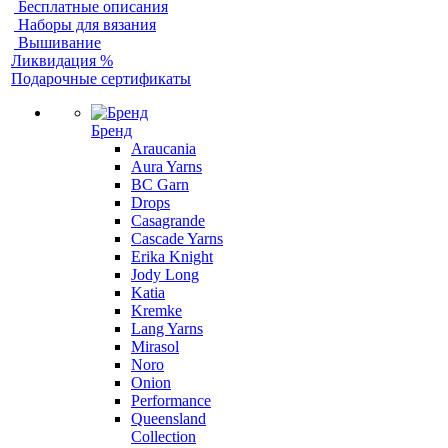
Бесплатные описания
Наборы для вязания
Вышивание
Ликвидация %
Подарочные сертификаты
Бренд
Araucania
Aura Yarns
BC Garn
Drops
Casagrande
Cascade Yarns
Erika Knight
Jody Long
Katia
Kremke
Lang Yarns
Mirasol
Noro
Onion
Performance
Queensland
Collection