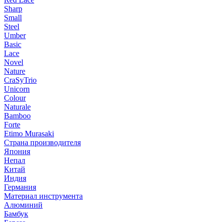
Sharp
Small
Steel
Umber
Basic
Lace
Novel
Nature
CraSyTrio
Unicorn
Colour
Naturale
Bamboo
Forte
Etimo Murasaki
Страна производителя
Япония
Непал
Китай
Индия
Германия
Материал инструмента
Алюминий
Бамбук