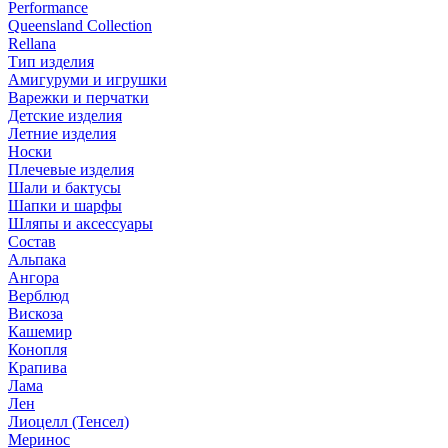
Performance
Queensland Collection
Rellana
Тип изделия
Амигуруми и игрушки
Варежки и перчатки
Детские изделия
Летние изделия
Носки
Плечевые изделия
Шали и бактусы
Шапки и шарфы
Шляпы и аксессуары
Состав
Альпака
Ангора
Верблюд
Вискоза
Кашемир
Конопля
Крапива
Лама
Лен
Лиоцелл (Тенсел)
Меринос