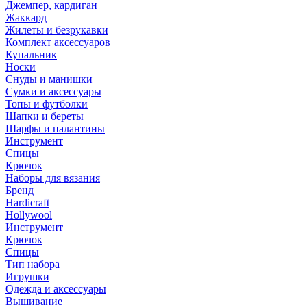
Джемпер, кардиган
Жаккард
Жилеты и безрукавки
Комплект аксессуаров
Купальник
Носки
Снуды и манишки
Сумки и аксессуары
Топы и футболки
Шапки и береты
Шарфы и палантины
Инструмент
Спицы
Крючок
Наборы для вязания
Бренд
Hardicraft
Hollywool
Инструмент
Крючок
Спицы
Тип набора
Игрушки
Одежда и аксессуары
Вышивание