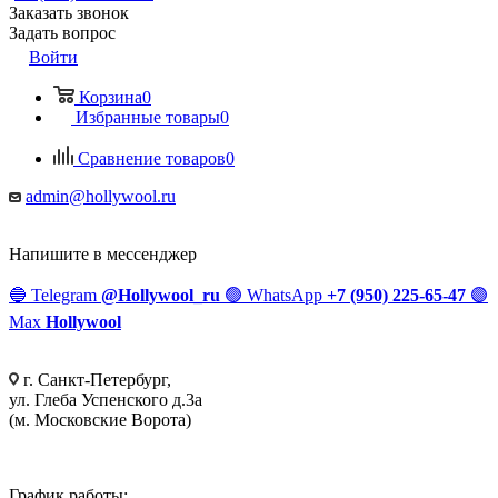
Заказать звонок
Задать вопрос
Войти
Корзина
0
Избранные товары
0
Сравнение товаров
0
admin@hollywool.ru
Напишите в мессенджер
🔵
Telegram
@Hollywool_ru
🟢
WhatsApp
+7 (950) 225-65-47
🟣
Max
Hollywool
г. Санкт-Петербург,
ул. Глеба Успенского д.3а
(м. Московские Ворота)
График работы: