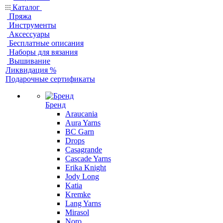
Каталог
Пряжа
Инструменты
Аксессуары
Бесплатные описания
Наборы для вязания
Вышивание
Ликвидация %
Подарочные сертификаты
Бренд
Araucania
Aura Yarns
BC Garn
Drops
Casagrande
Cascade Yarns
Erika Knight
Jody Long
Katia
Kremke
Lang Yarns
Mirasol
Noro