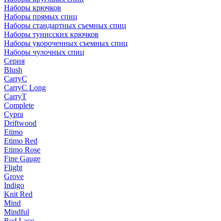
Наборы крючков
Наборы прямых спиц
Наборы стандартных съемных спиц
Наборы тунисских крючков
Наборы укороченных съемных спиц
Наборы чулочных спиц
Серия
Blush
CarryC
CarryC Long
CarryT
Complete
Cypra
Driftwood
Etimo
Etimo Red
Etimo Rose
Fine Gauge
Flight
Grove
Indigo
Knit Red
Mind
Mindful
Red Lace