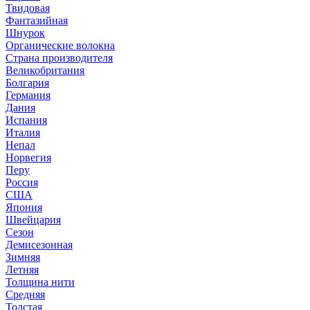
Твидовая
Фантазийная
Шнурок
Органические волокна
Страна производителя
Великобритания
Болгария
Германия
Дания
Испания
Италия
Непал
Норвегия
Перу
Россия
США
Япония
Швейцария
Сезон
Демисезонная
Зимняя
Летняя
Толщина нити
Средняя
Толстая