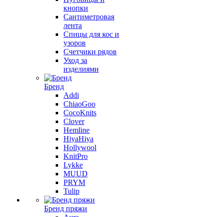
кнопки
Сантиметровая
лента
Спицы для кос и
узоров
Счетчики рядов
Уход за
изделиями
Бренд
Addi
ChiaoGoo
CocoKnits
Clover
Hemline
HiyaHiya
Hollywool
KnitPro
Lykke
MUUD
PRYM
Tulip
Бренд пряжи