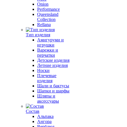
Onion
Performance
Queensland
Collection
Rellana
Тип изделия
Амигуруми и
игрушки
Варежки и
перчатки
Детские изделия
Летние изделия
Носки
Плечевые
изделия
Шали и бактусы
Шапки и шарфы
Шляпы и
аксессуары
Состав
Альпака
Ангора
Верблюд