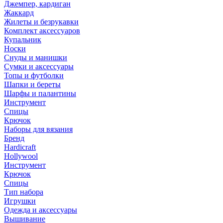
Джемпер, кардиган
Жаккард
Жилеты и безрукавки
Комплект аксессуаров
Купальник
Носки
Снуды и манишки
Сумки и аксессуары
Топы и футболки
Шапки и береты
Шарфы и палантины
Инструмент
Спицы
Крючок
Наборы для вязания
Бренд
Hardicraft
Hollywool
Инструмент
Крючок
Спицы
Тип набора
Игрушки
Одежда и аксессуары
Вышивание