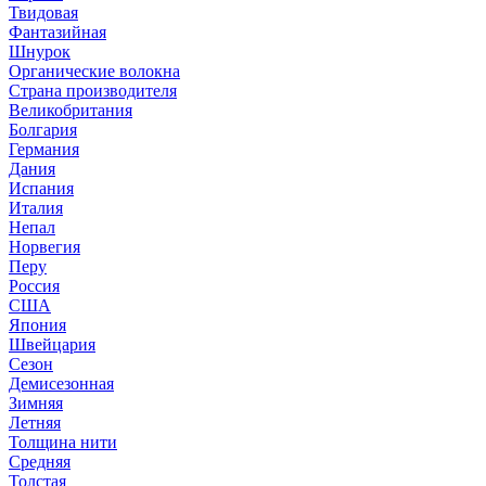
Твидовая
Фантазийная
Шнурок
Органические волокна
Страна производителя
Великобритания
Болгария
Германия
Дания
Испания
Италия
Непал
Норвегия
Перу
Россия
США
Япония
Швейцария
Сезон
Демисезонная
Зимняя
Летняя
Толщина нити
Средняя
Толстая