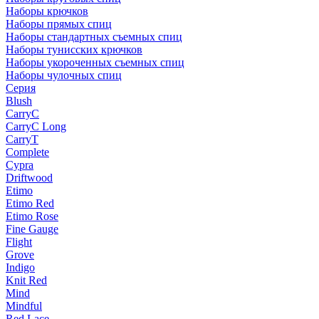
Наборы крючков
Наборы прямых спиц
Наборы стандартных съемных спиц
Наборы тунисских крючков
Наборы укороченных съемных спиц
Наборы чулочных спиц
Серия
Blush
CarryC
CarryC Long
CarryT
Complete
Cypra
Driftwood
Etimo
Etimo Red
Etimo Rose
Fine Gauge
Flight
Grove
Indigo
Knit Red
Mind
Mindful
Red Lace