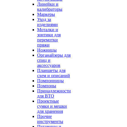
Линейки и
калибраторы
Маркеры
Уход за
изделиями
Моталки и
зонтики для
перемотки
пряжи
Ножницы
Органайзеры для
спиц и
аксессуаров
Планшеты для
схем и описаний
Помпонницы
Помпоны
Принадлежности
для ВТО
Проектные
сумки и мешки
для хранения
Прочие
инструменты
Пуговицы и