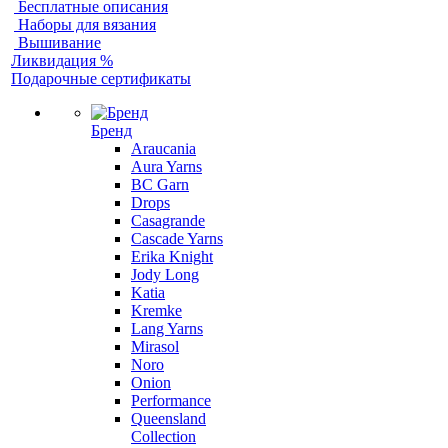
Бесплатные описания
Наборы для вязания
Вышивание
Ликвидация %
Подарочные сертификаты
Бренд
Araucania
Aura Yarns
BC Garn
Drops
Casagrande
Cascade Yarns
Erika Knight
Jody Long
Katia
Kremke
Lang Yarns
Mirasol
Noro
Onion
Performance
Queensland
Collection