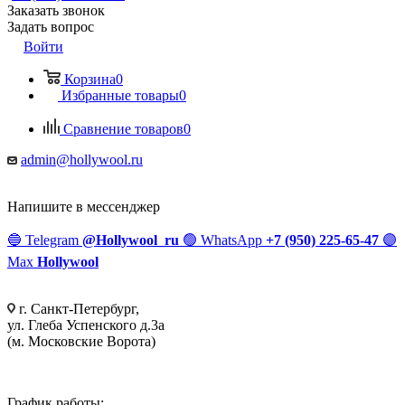
Заказать звонок
Задать вопрос
Войти
Корзина
0
Избранные товары
0
Сравнение товаров
0
admin@hollywool.ru
Напишите в мессенджер
🔵
Telegram
@Hollywool_ru
🟢
WhatsApp
+7 (950) 225-65-47
🟣
Max
Hollywool
г. Санкт-Петербург,
ул. Глеба Успенского д.3а
(м. Московские Ворота)
График работы: