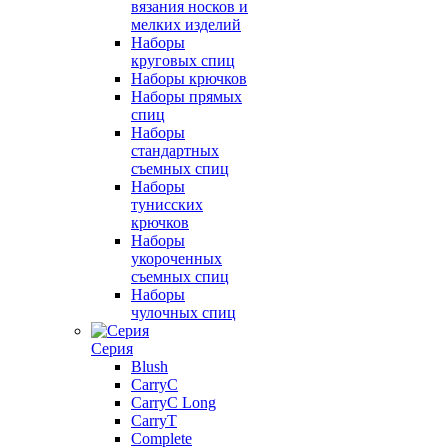
вязания носков и
мелких изделий
Наборы
круговых спиц
Наборы крючков
Наборы прямых
спиц
Наборы
стандартных
съемных спиц
Наборы
тунисских
крючков
Наборы
укороченных
съемных спиц
Наборы
чулочных спиц
Серия
Blush
CarryC
CarryC Long
CarryT
Complete