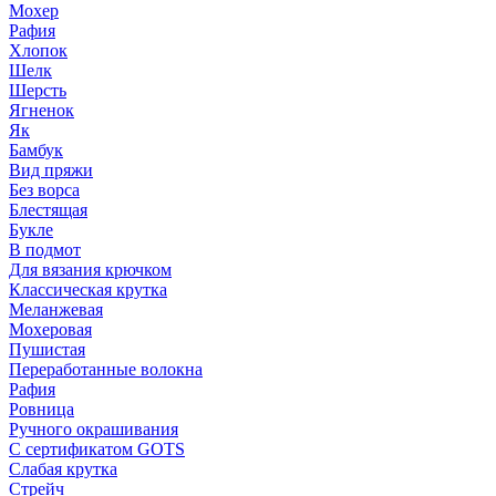
Мохер
Рафия
Хлопок
Шелк
Шерсть
Ягненок
Як
Бамбук
Вид пряжи
Без ворса
Блестящая
Букле
В подмот
Для вязания крючком
Классическая крутка
Меланжевая
Мохеровая
Пушистая
Переработанные волокна
Рафия
Ровница
Ручного окрашивания
С сертификатом GOTS
Слабая крутка
Стрейч