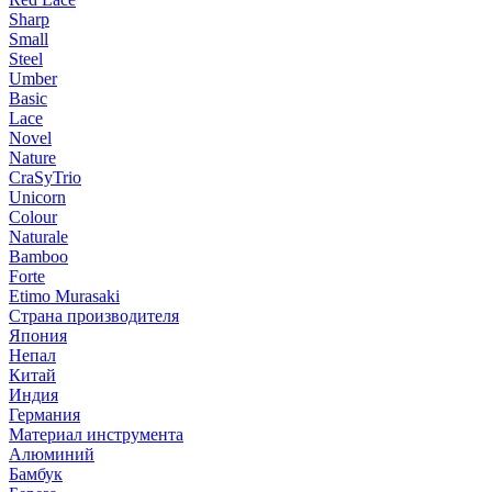
Sharp
Small
Steel
Umber
Basic
Lace
Novel
Nature
CraSyTrio
Unicorn
Colour
Naturale
Bamboo
Forte
Etimo Murasaki
Страна производителя
Япония
Непал
Китай
Индия
Германия
Материал инструмента
Алюминий
Бамбук