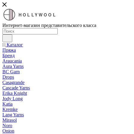
HOLLYWOOL
Интернет-магазин представительского класса
Каталог
Пряжа
Бренд
Araucania
Aura Yarns
BC Garn
Drops
Casagrande
Cascade Yarns
Erika Knight
Jody Long
Katia
Kremke
Lang Yarns
Mirasol
Noro
Onion