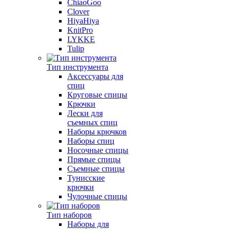
ChiaoGoo
Clover
HiyaHiya
KnitPro
LYKKE
Tulip
Тип инструмента
Аксессуары для
спиц
Круговые спицы
Крючки
Лески для
съемных спиц
Наборы крючков
Наборы спиц
Носочные спицы
Прямые спицы
Съемные спицы
Тунисские
крючки
Чулочные спицы
Тип наборов
Наборы для