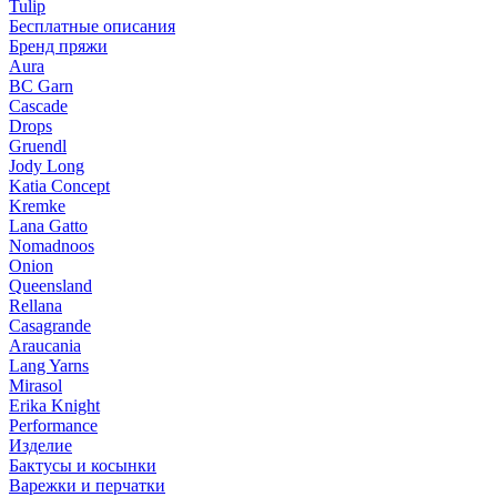
Tulip
Бесплатные описания
Бренд пряжи
Aura
BC Garn
Cascade
Drops
Gruendl
Jody Long
Katia Concept
Kremke
Lana Gatto
Nomadnoos
Onion
Queensland
Rellana
Casagrande
Araucania
Lang Yarns
Mirasol
Erika Knight
Performance
Изделие
Бактусы и косынки
Варежки и перчатки