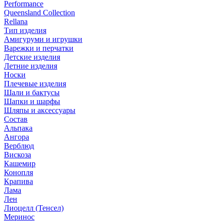
Performance
Queensland Collection
Rellana
Тип изделия
Амигуруми и игрушки
Варежки и перчатки
Детские изделия
Летние изделия
Носки
Плечевые изделия
Шали и бактусы
Шапки и шарфы
Шляпы и аксессуары
Состав
Альпака
Ангора
Верблюд
Вискоза
Кашемир
Конопля
Крапива
Лама
Лен
Лиоцелл (Тенсел)
Меринос