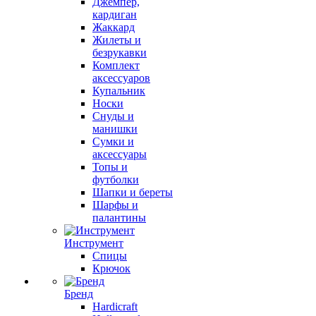
Джемпер,
кардиган
Жаккард
Жилеты и
безрукавки
Комплект
аксессуаров
Купальник
Носки
Снуды и
манишки
Сумки и
аксессуары
Топы и
футболки
Шапки и береты
Шарфы и
палантины
Инструмент
Спицы
Крючок
Бренд
Hardicraft