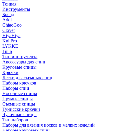
Тонкая
Инструменты
Бренд
Addi
ChiaoGoo
Clover
HiyaHiya
KnitPro
LYKKE
Tulip
Тип инструмента
Аксессуары для спиц
Круговые спицы
Крючки
Лески для съемных спиц
Наборы крючков
Наборы спиц
Носочные спицы
Прямые спицы
Съемные спицы
Тунисские крючки
Чулочные спицы
Тип наборов
Наборы для вязания носков и мелких изделий
Наборы круговых спиц