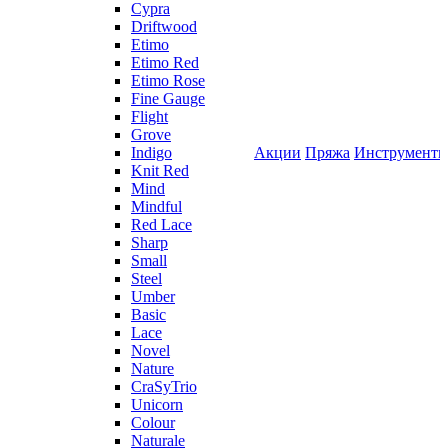
Cypra
Driftwood
Etimo
Etimo Red
Etimo Rose
Fine Gauge
Flight
Grove
Indigo
Акции
Пряжа
Инструмент
Knit Red
Mind
Mindful
Red Lace
Sharp
Small
Steel
Umber
Basic
Lace
Novel
Nature
CraSyTrio
Unicorn
Colour
Naturale