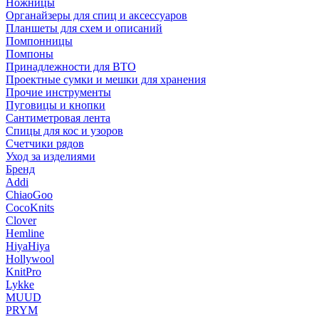
Ножницы
Органайзеры для спиц и аксессуаров
Планшеты для схем и описаний
Помпонницы
Помпоны
Принадлежности для ВТО
Проектные сумки и мешки для хранения
Прочие инструменты
Пуговицы и кнопки
Сантиметровая лента
Спицы для кос и узоров
Счетчики рядов
Уход за изделиями
Бренд
Addi
ChiaoGoo
CocoKnits
Clover
Hemline
HiyaHiya
Hollywool
KnitPro
Lykke
MUUD
PRYM