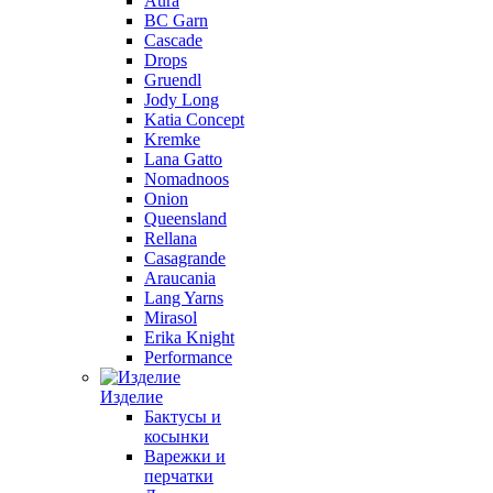
Aura
BC Garn
Cascade
Drops
Gruendl
Jody Long
Katia Concept
Kremke
Lana Gatto
Nomadnoos
Onion
Queensland
Rellana
Casagrande
Araucania
Lang Yarns
Mirasol
Erika Knight
Performance
Изделие
Бактусы и
косынки
Варежки и
перчатки