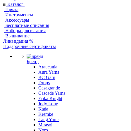
Каталог
Пряжа
Инструменты
Аксессуары
Бесплатные описания
Наборы для вязания
Вышивание
Ликвидация %
Подарочные сертификаты
Бренд
Araucania
Aura Yarns
BC Garn
Drops
Casagrande
Cascade Yarns
Erika Knight
Jody Long
Katia
Kremke
Lang Yarns
Mirasol
Noro