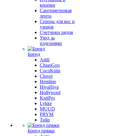
кнопки
Сантиметровая
лента
Спицы для кос и
узоров
Счетчики рядов
Уход за
изделиями
Бренд
Addi
ChiaoGoo
CocoKnits
Clover
Hemline
HiyaHiya
Hollywool
KnitPro
Lykke
MUUD
PRYM
Tulip
Бренд пряжи