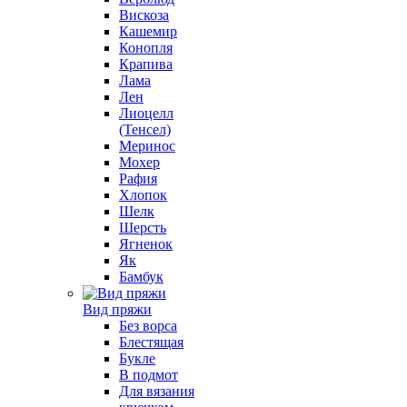
Вискоза
Кашемир
Конопля
Крапива
Лама
Лен
Лиоцелл
(Тенсел)
Меринос
Мохер
Рафия
Хлопок
Шелк
Шерсть
Ягненок
Як
Бамбук
Вид пряжи
Без ворса
Блестящая
Букле
В подмот
Для вязания