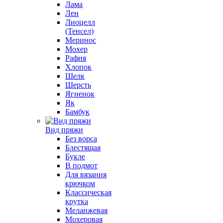
Лама
Лен
Лиоцелл
(Тенсел)
Меринос
Мохер
Рафия
Хлопок
Шелк
Шерсть
Ягненок
Як
Бамбук
Вид пряжи
Без ворса
Блестящая
Букле
В подмот
Для вязания
крючком
Классическая
крутка
Меланжевая
Мохеровая