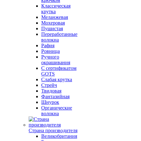
крючком
Классическая
крутка
Меланжевая
Мохеровая
Пушистая
Переработанные
волокна
Рафия
Ровница
Ручного
окрашивания
С сертификатом
GOTS
Слабая крутка
Стрейч
Твидовая
Фантазийная
Шнурок
Органические
волокна
Страна производителя
Великобритания