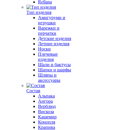
Rellana
Тип изделия
Амигуруми и
игрушки
Варежки и
перчатки
Детские изделия
Летние изделия
Носки
Плечевые
изделия
Шали и бактусы
Шапки и шарфы
Шляпы и
аксессуары
Состав
Альпака
Ангора
Верблюд
Вискоза
Кашемир
Конопля
Крапива