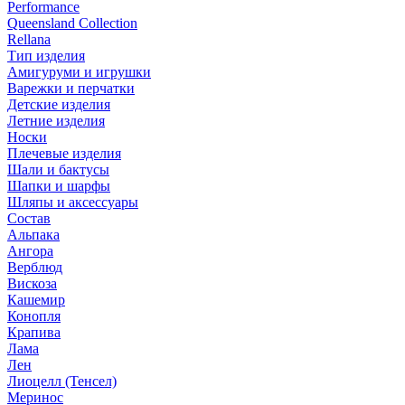
Performance
Queensland Collection
Rellana
Тип изделия
Амигуруми и игрушки
Варежки и перчатки
Детские изделия
Летние изделия
Носки
Плечевые изделия
Шали и бактусы
Шапки и шарфы
Шляпы и аксессуары
Состав
Альпака
Ангора
Верблюд
Вискоза
Кашемир
Конопля
Крапива
Лама
Лен
Лиоцелл (Тенсел)
Меринос