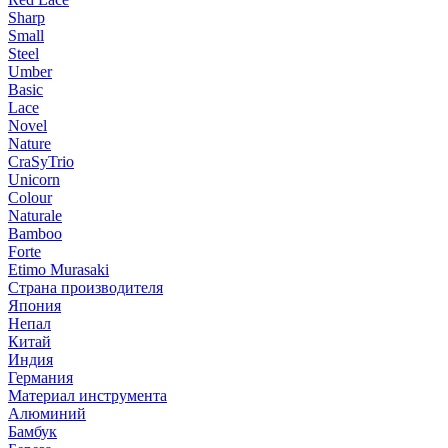
Sharp
Small
Steel
Umber
Basic
Lace
Novel
Nature
CraSyTrio
Unicorn
Colour
Naturale
Bamboo
Forte
Etimo Murasaki
Страна производителя
Япония
Непал
Китай
Индия
Германия
Материал инструмента
Алюминий
Бамбук