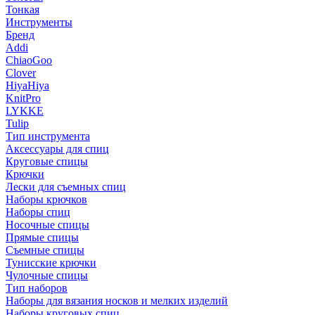
Тонкая
Инструменты
Бренд
Addi
ChiaoGoo
Clover
HiyaHiya
KnitPro
LYKKE
Tulip
Тип инструмента
Аксессуары для спиц
Круговые спицы
Крючки
Лески для съемных спиц
Наборы крючков
Наборы спиц
Носочные спицы
Прямые спицы
Съемные спицы
Тунисские крючки
Чулочные спицы
Тип наборов
Наборы для вязания носков и мелких изделий
Наборы круговых спиц