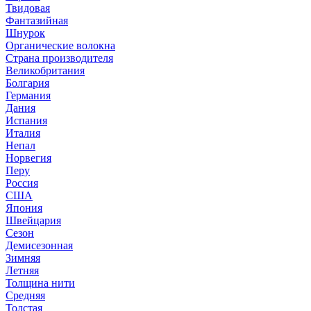
Твидовая
Фантазийная
Шнурок
Органические волокна
Страна производителя
Великобритания
Болгария
Германия
Дания
Испания
Италия
Непал
Норвегия
Перу
Россия
США
Япония
Швейцария
Сезон
Демисезонная
Зимняя
Летняя
Толщина нити
Средняя
Толстая