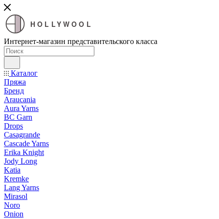
HOLLYWOOL
Интернет-магазин представительского класса
Каталог
Пряжа
Бренд
Araucania
Aura Yarns
BC Garn
Drops
Casagrande
Cascade Yarns
Erika Knight
Jody Long
Katia
Kremke
Lang Yarns
Mirasol
Noro
Onion