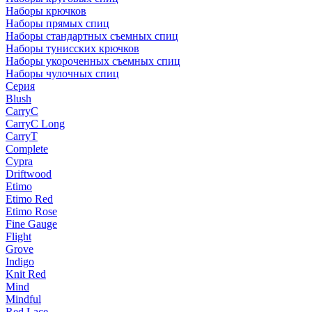
Наборы крючков
Наборы прямых спиц
Наборы стандартных съемных спиц
Наборы тунисских крючков
Наборы укороченных съемных спиц
Наборы чулочных спиц
Серия
Blush
CarryC
CarryC Long
CarryT
Complete
Cypra
Driftwood
Etimo
Etimo Red
Etimo Rose
Fine Gauge
Flight
Grove
Indigo
Knit Red
Mind
Mindful
Red Lace