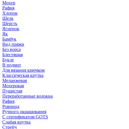
Мохер
Рафия
Хлопок
Шелк
Шерсть
Ягненок
Як
Бамбук
Вид пряжи
Без ворса
Блестящая
Букле
В подмот
Для вязания крючком
Классическая крутка
Меланжевая
Мохеровая
Пушистая
Переработанные волокна
Рафия
Ровница
Ручного окрашивания
С сертификатом GOTS
Слабая крутка
Стрейч